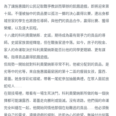
為了讓施惠國的公民記取戰爭教訓而舉辦的飢餓遊戲，即將迎來第
十屆。不僅被抽中的貢品要以孤注一擲的決心贏得比賽，連出身都
城世家的學生也將擔任導師，與他們的貢品合作，贏得比賽、獲得
榮耀，以及遠大前程。
十八歲的科利奧蘭納斯．史諾，期待成為最有競爭力的貢品的導
師。史諾家族曾經輝煌，但在戰後家道中落。如今，房子的稅金、
家人的命運取決於科利奧蘭納斯能否比他的同學更聰穎、更有謀
略，指導貢品贏得飢餓遊戲。
但局勢一開始就對科利奧蘭納斯非常不利，他被分配到的貢品，是
劣等中的劣等，來自施惠國最窮困的第十二區的瘦弱女孩，露西．
葛蕾。她身穿彩虹褶裙，帶著一尾蛇參加抽籤典禮，在眾人面前放
蛇咬人……
在競技場裡，眼看有一場生死決鬥，科利奧蘭納斯所做的每一個抉
擇都可能讓露西．葛蕾走向勝利或毀滅。沒有退路，他們倆的命運
完全糾纏在一起，他開始同情他那個在劫難逃的貢品……他必須衡
量自己的需求、遵循遊戲的規則、抗拒內心的欲望，無論付出何等