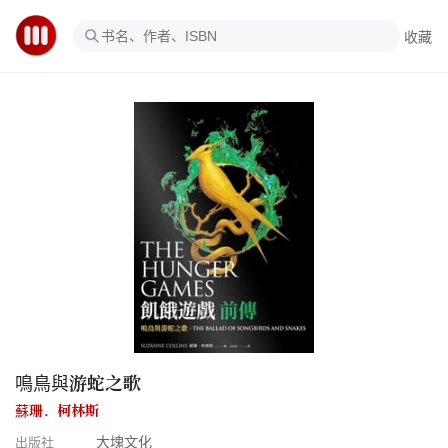
收藏
鳴鳥與游蛇之歌
蘇珊．柯林斯
出版社
大塊文化