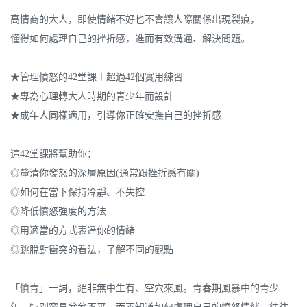
高情商的大人，即使情緒不好也不會讓人際關係出現裂痕，
懂得如何處理自己的挫折感，進而有效溝通、解決問題。
★管理憤怒的42堂課＋超過42個實用練習
★專為心理轉大人時期的青少年而設計
★成年人同樣適用，引導你正確安撫自己的挫折感
這42堂課將幫助你：
◎釐清你發怒的深層原因(通常跟挫折感有關)
◎如何在當下保持冷靜、不失控
◎降低憤怒強度的方法
◎用適當的方式表達你的情緒
◎跳脫對衝突的看法，了解不同的觀點
「憤青」一詞，絕非無中生有、空穴來風。青春期風暴中的青少