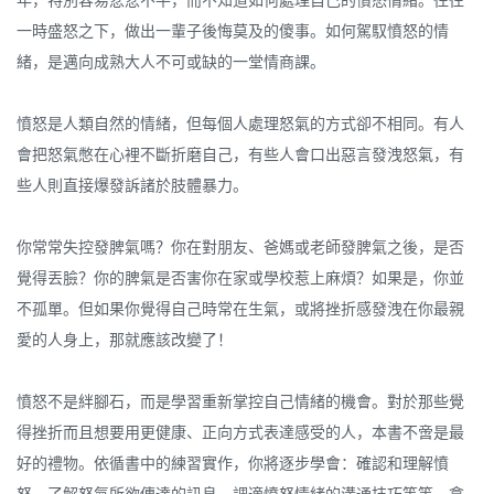
年，特別容易忿忿不平，而不知道如何處理自己的憤怒情緒。往往
一時盛怒之下，做出一輩子後悔莫及的傻事。如何駕馭憤怒的情
緒，是邁向成熟大人不可或缺的一堂情商課。
憤怒是人類自然的情緒，但每個人處理怒氣的方式卻不相同。有人
會把怒氣憋在心裡不斷折磨自己，有些人會口出惡言發洩怒氣，有
些人則直接爆發訴諸於肢體暴力。
你常常失控發脾氣嗎？你在對朋友、爸媽或老師發脾氣之後，是否
覺得丟臉？你的脾氣是否害你在家或學校惹上麻煩？如果是，你並
不孤單。但如果你覺得自己時常在生氣，或將挫折感發洩在你最親
愛的人身上，那就應該改變了！
憤怒不是絆腳石，而是學習重新掌控自己情緒的機會。對於那些覺
得挫折而且想要用更健康、正向方式表達感受的人，本書不啻是最
好的禮物。依循書中的練習實作，你將逐步學會：確認和理解憤