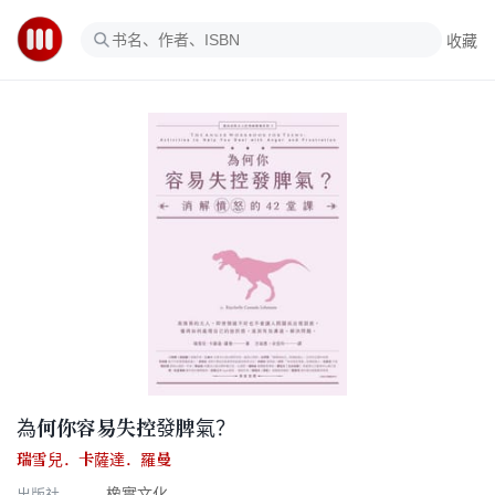
收藏
為何你容易失控發脾氣？
瑞雪兒．卡薩達．羅曼
出版社
橡實文化