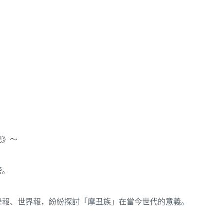
記》～
榜。
鋒報、世界報，紛紛探討「摩丑族」在當今世代的意義。