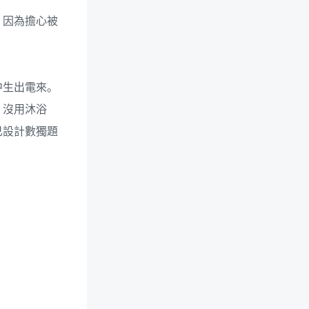
。因為擔心被
中生出電來。
、沒用沐浴
己設計數獨題