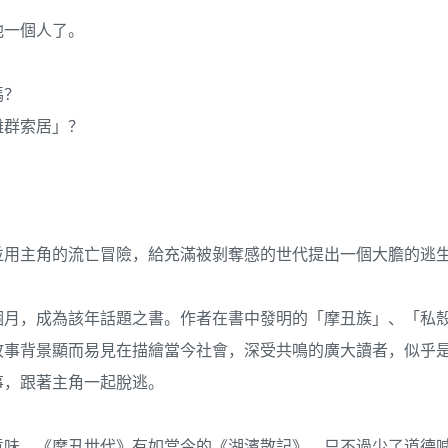
他一個人了。
嗎？
離群索居」？
並用主角的流亡冒險，給充滿被剝奪感的世代提出一個大膽的逃
五個月，成為該年話題之書。作者在書中發明的「摩丑族」、「私
故事背景顯而易見在描繪當今社會，深受共鳴的廣大讀者，似乎
事，跟著主角一起脫逃。
意味。《摩丑世代》有如當今的《湖濱散記》，只不過少了道德