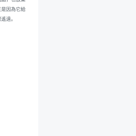
正是因為它給
很遙遠。