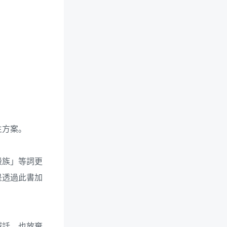
生方案。
殼族」等詞更
是透過此書加
喊話，也放棄