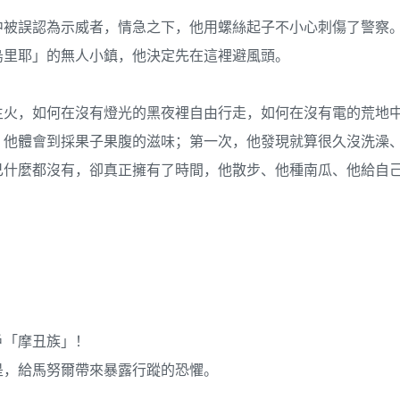
中被誤認為示威者，情急之下，他用螺絲起子不小心刺傷了警察
烏里耶」的無人小鎮，他決定先在這裡避風頭。
生火，如何在沒有燈光的黑夜裡自由行走，如何在沒有電的荒地
，他體會到採果子果腹的滋味；第一次，他發現就算很久沒洗澡
己什麼都沒有，卻真正擁有了時間，他散步、他種南瓜、他給自
戶「摩丑族」！
是，給馬努爾帶來暴露行蹤的恐懼。