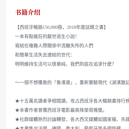
书籍介绍
【西班牙暢銷150,000冊，2018年度話題之書】
一本有點瘋狂的厭世逃生小說！
寫給在複雜人際關係中流離失所的人們
和簡單生活失去連結的世代：
明明維持生活可以很單純，我們到底在追求什麼？
～一個不想獲救的「魯濱遜」，重新實驗現代《湖濱散
★十五萬名讀者爭相閱讀，攻占西班牙各大暢銷書排行
★本書作者曾獲西班牙電影最高殊榮哥雅獎。
★社群媒體熱烈討論轉發，各大西文媒體如國家報、先
★本書售出法國、德國、義大利、葡萄牙等多國版權。