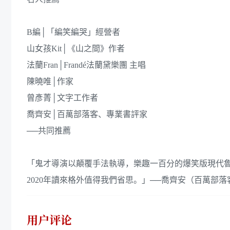
B編│「編笑編哭」經營者
山女孩Kit│《山之間》作者
法蘭Fran│Frandé法蘭黛樂團 主唱
陳曉唯│作家
曾彥菁│文字工作者
喬齊安│百萬部落客、專業書評家
──共同推薦
「鬼才導演以顛覆手法執導，樂趣一百分的爆笑版現代
用户评论