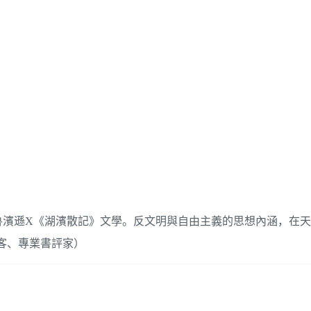
魯濱遜X《湖濱散記》文學。反文明與自由主義的思想內涵，在