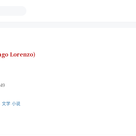
o Lorenzo)
49
学
文学
小说