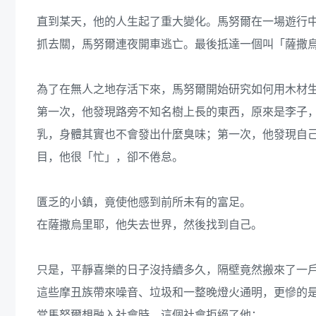
直到某天，他的人生起了重大變化。馬努爾在一場遊行
抓去關，馬努爾連夜開車逃亡。最後抵達一個叫「薩撒
為了在無人之地存活下來，馬努爾開始研究如何用木材
第一次，他發現路旁不知名樹上長的東西，原來是李子
乳，身體其實也不會發出什麼臭味；第一次，他發現自
目，他很「忙」，卻不倦怠。
匱乏的小鎮，竟使他感到前所未有的富足。
在薩撒烏里耶，他失去世界，然後找到自己。
只是，平靜喜樂的日子沒持續多久，隔壁竟然搬來了一
這些摩丑族帶來噪音、垃圾和一整晚燈火通明，更慘的
當馬努爾想融入社會時，這個社會拒絕了他；