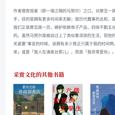
作者借旁观者（即一墙之隔的马努尔）之口，对摩丑一族
手，目的是拥有更多时间来无聊；是历代蠢事的总和，
我们正是摩丑族一员，嫉妒依赖电子产品，四体不勤五
的。虽然马努尔是被迫过上了类似鲁滨逊的生活，但他
关紧要”事宜的时候，该拥有多少真正只属于我的时间啊
來」或是「我人在涌泉台那儿」，而是「我非常爱你」
采實文化
的其他书籍