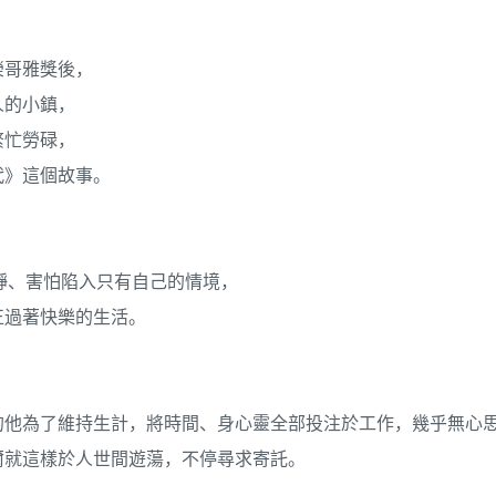
榮哥雅獎後，
人的小鎮，
繁忙勞碌，
代》這個故事。
靜、害怕陷入只有自己的情境，
正過著快樂的生活。
的他為了維持生計，將時間、身心靈全部投注於工作，幾乎無心
爾就這樣於人世間遊蕩，不停尋求寄託。