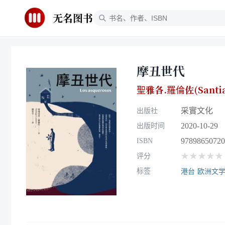
无名图书
摩丑世代
聖雅各.羅倫佐(Santiag
采實文化
出版社
2020-10-29
出版时间
97898650720
ISBN
★★★★★
评分
标签
港台
欧洲文