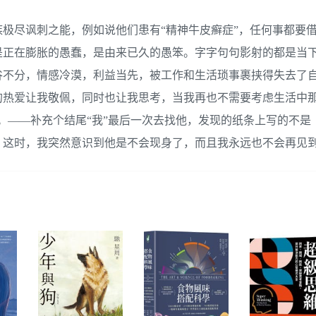
极尽讽刺之能，例如说他们患有“精神牛皮癣症”，任何事都要
是正在膨胀的愚蠢，是由来已久的愚笨。字字句句影射的都是当
谷不分，情感冷漠，利益当先，被工作和生活琐事裹挟得失去了
的热爱让我敬佩，同时也让我思考，当我再也不需要考虑生活中那
。——补充个结尾“我”最后一次去找他，发现的纸条上写的不是
。这时，我突然意识到他是不会现身了，而且我永远也不会再见