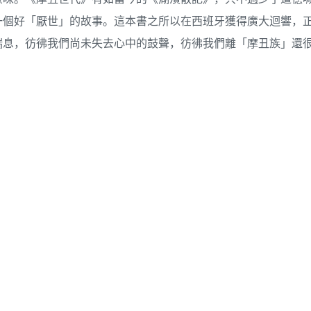
一個好「厭世」的故事。這本書之所以在西班牙獲得廣大迴響，
喘息，彷彿我們尚未失去心中的鼓聲，彷彿我們離「摩丑族」還