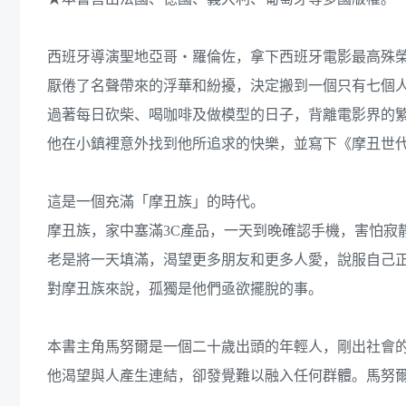
西班牙導演聖地亞哥・羅倫佐，拿下西班牙電影最高殊
厭倦了名聲帶來的浮華和紛擾，決定搬到一個只有七個
過著每日砍柴、喝咖啡及做模型的日子，背離電影界的
他在小鎮裡意外找到他所追求的快樂，並寫下《摩丑世
這是一個充滿「摩丑族」的時代。
摩丑族，家中塞滿3C產品，一天到晚確認手機，害怕寂
老是將一天填滿，渴望更多朋友和更多人愛，說服自己
對摩丑族來說，孤獨是他們亟欲擺脫的事。
本書主角馬努爾是一個二十歲出頭的年輕人，剛出社會
他渴望與人產生連結，卻發覺難以融入任何群體。馬努