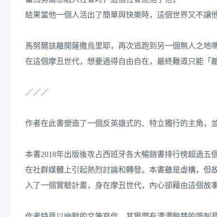
結果當他一個人活出了簡單與快樂時，這個世界又不讓
馬努爾該離開薩撒烏里耶，再次逃跑到另一個無人之地
在這個摩丑世代，想要過得自由自在，最終難道只能「
／／／
作者在此書塑造了一個反英雄式的、特立獨行的主角，
本書2018年出版後攻占西班牙各大暢銷書排行榜超過
在社群媒體上引起熱烈討論和轉發。本書雖是虛構，但
入了一個實驗計畫，身在摩丑世代，內心卻藉由這個故
作者特意以幽默的文筆寫作，其實帶有濃濃酸楚的諷刺