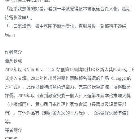
現代人產生共鳴的作品。」
「超乎我想像的好看。看到一半就覺得這本書很適合真人化，超期
待電影改編！」
「一口氣讀完。書中氛圍不斷地變化，直到最後一刻都猜不透結
局。」
作者簡介
淺倉秋成
2012年以《Noir Revenant》榮獲第13屆講談社BOX新人獎Powers，正
式步入文壇。2013年推出與得獎作同時報名徵選的作品《Fragger的
方程式》，此作以獨特的角色造型力、完美的伏筆鋪陳，博得超高
評價。2019年以《直到教室只剩一個人》入選第20屆本格推理大獎
（小說部門）、第73屆日本推理作家協會獎（長篇以及短篇集部
門）。其他作品有《迎向第九次的十八歲》、《請做好失戀準備》
等。
譯者簡介