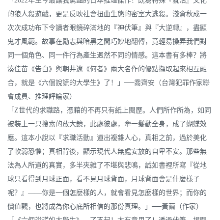
「2022年至今最讓我驚豔的日本推理傑作！既為特殊『就活』文化
的狼人殺遊戲，更是反映社會扭曲生態的密室大逃殺。淺倉秋成一
次次成功布下令讀者眼鏡碎滿地的『神伏筆』與『大逆轉』，盡顯
鬼才風範。故事在勵志與暗黑之間巧妙地翻轉，竟輕易操弄我們對
同一個角色、同一件行為產生迥然不同的情感。這本書有多棒？將
湊佳苗《告白》與朝井遼《何者》兩大名作的優點擷取起來相互融
合，就是《六個說謊的大學生》了！」──喬齊安（台灣犯罪作家聯
會成員、推理評論家）
「Z世代的求職路，憑藉的不再只有紙上閱歷。人們所作所為，如同
被裝上一只搜索的放大鏡，此處彼處，牽一髮動全身，成了蝴蝶效
應。這本小說以『求職活動』道出複雜人心，真相之前，過於美化
了軟弱恐懼；真相背後，顯示現代人無處安放的自卑不安。那些無
法為人所道的真實，多半夾雜了不堪與悲鳴，誠如書裡所寫『從地
球只看得到月球正面，看不見月球背面，月球背面會是什麼樣子
呢？』——你是一個怎麼樣的人，就會看見怎麼樣的世界；而你的
價值觀，也將成為你心底所相信的那份真理。」──黃繭（作家）