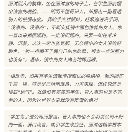
面试别人的模样，坐在面试官的椅子上，在学生面前摆
出法官的嘴脸。 ——明明不懂得识人，却摆出一副看透
别人的傲慢态度。 我的手突然颤抖，赶紧逃进洗手间，
“没事的、没事的”，不断安抚镜中面色憔悴的女人。你
一直以来都很顺利，一定没问题的，只要一如往常冷
静、沉着，这次一定也能克服。无奈镜中的女人没给好
脸色，“被一点都不了解自己的你鼓励，根本一点说服力
"
也没有”，语毕，镜中的女人痛苦地眯起眼。
"
相反地，如果有学生请我传授面试必胜绝招，我的回答
千篇一律，就是尽己所能准备，力求表现，但终究还是
得靠“运气”。就像没有完美的学生，管人事的也是不完
"
美的人，因为这世界本来就没有所谓的绝对。
"
学生为了进公司而撒谎，管人事的也不会明说公司不好
的一面，满口谎言，吸引学生来应征。面试这档事根本