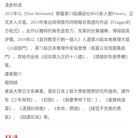
淺倉秋成
2012年以《Noir Revenant》榮獲第13屆講談社BOX新人獎Powers，正
式步入文壇。2013年推出與得獎作同時報名徵選的作品《Fragger的
方程式》，此作以獨特的角色造型力、完美的伏筆鋪陳，博得超高
評價。2019年以《直到教室只剩一個人》入選第20屆本格推理大獎
（小說部門）、第73屆日本推理作家協會獎（長篇以及短篇集部
門）。其他作品有《迎向第九次的十八歲》、《請做好失戀準備》
等。
譯者簡介
楊明綺
東吳大學日文系畢業，曾赴日本上智大學新聞學研究所進修。譯作
有《少年與狗》、《初戀》、《我要準時下班！》、《蜜蜂與遠
雷》、《漣漪的夜晚》、《本命，燃燒》、《接受不完美的勇
氣》、《超譯尼采》等。