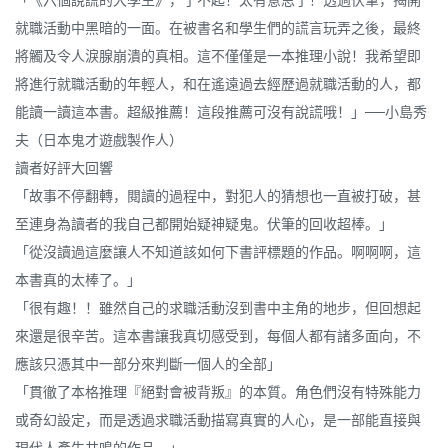
「《六個說謊的大學生》，了不起！太有意思了！透過伏筆，揭開
就職活動中黑暗的一面。在被書名和學生們的謊言玩弄之後，最終
將觸及令人淚腺崩潰的真相。這不僅僅是一本推理小說！我希望即
將進行就職活動的年輕人，和在遙遠過去經歷過就職活動的人，都
能讀一讀這本書。超級推薦！這段推薦可沒有說謊哦！」──小島秀
夫（日本鬼才遊戲製作人）
讀者好評大回響
「故事不停翻轉，閱讀的過程中，對犯人的猜想也一直被打破，甚
至連身為讀者的我自己都開始疑神疑鬼。伏筆的回收超棒。」
「從沒讀過這麼讓人不知道該如何下書評標題的作品。啊啊啊，這
本書真的太棒了。」
「很有趣！！雖然自己的求職活動沒到書中主角的地步，但回想起
來還是很辛苦。這本書讓我真切感受到，每個人都有諸多面向，不
應該只憑其中一部分來判斷一個人的全部」
「貫徹了本格推理『絕對會被背叛』的本質。角色們沒有特殊能力
或奇幻設定，而是透過求職活動描寫真實的人心，是一部能直接與