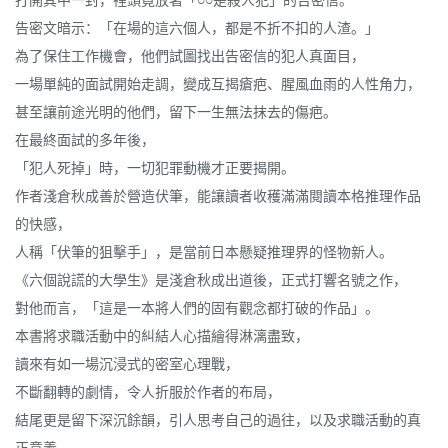
打開其中一封，裡頭竟放著「○○是殺人犯」的告密信。
告密文暗示：「在場的這六個人，都是不折不扣的人渣。」
為了保住工作機會，他們試圖找出告密信的犯人真面目，
一場單純的面試開始走調，變成互揭瘡疤、腥風血雨的人性角力，
甚至讓前途光明的他們，留下一生無法抹去的傷疤。
在最終面試的多年後，
「犯人死掉」時，一切犯罪動機才正要揭開。
作者淺倉秋成善於營造伏筆，能讓讀者收穫滿滿閱讀本格推理作品
的快感，
人稱「伏筆的狙擊手」，是當前日本懸疑推理界的怪物新人。
《六個說謊的大學生》是淺倉秋成出道後，正式打響名號之作，
對他而言，「這是一本將人們的固有觀念都打破的作品」。
本書將求職活動中的糾結人心描繪得淋漓盡致，
讀來有如一場沉浸式的密室心理戰，
不斷翻轉的劇情，令人折服於作者的布局，
結尾更是留下深沉餘韻，引人思考自己的過往，以及求職活動的真