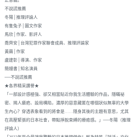
正意義。
不說謊推薦
冬陽│推理評論人
有隻兔子│圖文作家
馬欣│作家、影評人
喬齊安│台灣犯罪作家聯會成員、推理評論家
黃繭│作家
盧建彰│導演、作家
簡嫚書│知名演員
──不說謊推薦
★各界精采讚譽★
「一部設計感極強、卻又相當貼近你我生活體驗的作品，隱瞞祕
密、揭人瘡疤、設局構陷，濃厚的惡意藏匿在哪個狀似無辜的大學
生內心？穿透表象看到的將會是……隱身其後的主題有意思，尤其
在高壓緊張的日本社會，帶點掙脫束縛的療癒感。」──冬陽（推理
評論人）