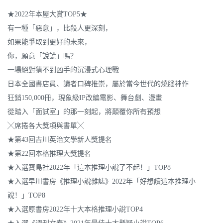
★2022年本屋大賞TOP5★
有一種「惡意」，比殺人更深刻，
如果能爭取到更好的未來，
你，願意「說謊」嗎？
一場絕對猜不到凶手的沉浸式心理戰
日本全國書店員、讀者口碑推崇，屬於當今世代的燒腦神作
狂銷150,000冊，現象級IP改編電影、舞台劇、漫畫
從踏入「面試室」的那一刻起，將顛覆你所有預想
╳席捲各大獎項與書單╳
★第43回吉川英治文學新人獎提名
★第22回本格推理大獎提名
★入選寶島社2022年「這本推理小說了不起！」TOP8
★入選早川書房《推理小說雜誌》2022年「好想讀這本推理小
說！」TOP8
★入選原書房2022年十大本格推理小說TOP4