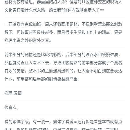
题材比较有意思，群面里的狼人杀？但是对11区这种变态的职场人
文化实在没什么代入感，感觉我5分钟内就掀桌走人了==
一开始看有点像加班，周末还看职场题材，不像别墅荒岛那么刺激
解压。但故事越看反转越多，而且很多生活和工作上的观点，算是
推理小说之外的意外之喜。
前半部分的剧情还是比较精彩的，后半部分的温吞水和缓慢进展，
那程度简直让人看不下去，导致比较精彩的前半部分都成了个莫名
其妙的笑话，整本书的主题迷离迷糊的，让人看不明白到底要表达
什么，前半部和后半部的剧情撕裂感严重
推理 温情
很喜欢。
看的繁体字版，有一说一，繁体字看漫画还行但是看整本书就有点
头大。外加对话有点啰嗦，中途差点弃看。有一些反转，三星吧。