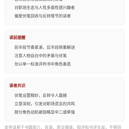
对职场生态与人性多面性感兴趣者
偏爱伏笔回收与反转情节的读者
读前提醒
前半段节奏紧凑，后半段侧重解谜
注意人物自白中的矛盾与伏笔
勿以单一标准评判书中角色善恶
读者共识
伏笔设置精妙，反转令人震撼
立意深刻，引发对职场谎言的共鸣
部分角色动机被指略显中二或牵强
本导读基于书籍简介、目录、原文摘录、短评和书评生成，不等同