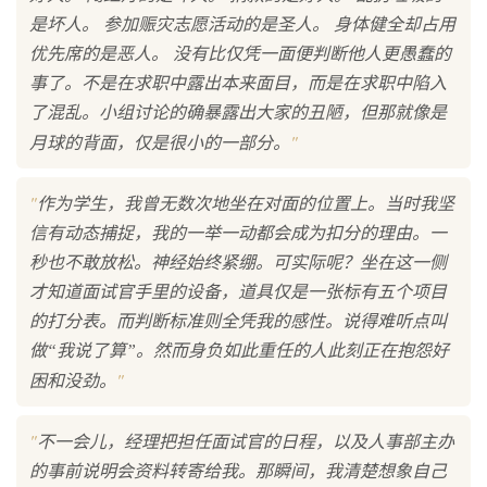
是坏人。 参加赈灾志愿活动的是圣人。 身体健全却占用
优先席的是恶人。 没有比仅凭一面便判断他人更愚蠢的
事了。不是在求职中露出本来面目，而是在求职中陷入
了混乱。小组讨论的确暴露出大家的丑陋，但那就像是
"
月球的背面，仅是很小的一部分。
"
作为学生，我曾无数次地坐在对面的位置上。当时我坚
信有动态捕捉，我的一举一动都会成为扣分的理由。一
秒也不敢放松。神经始终紧绷。可实际呢？坐在这一侧
才知道面试官手里的设备，道具仅是一张标有五个项目
的打分表。而判断标准则全凭我的感性。说得难听点叫
做“我说了算”。然而身负如此重任的人此刻正在抱怨好
"
困和没劲。
"
不一会儿，经理把担任面试官的日程，以及人事部主办
的事前说明会资料转寄给我。那瞬间，我清楚想象自己