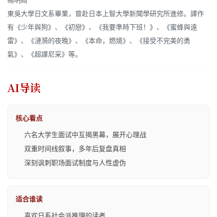
楊明綺
東吳大學日文系畢業，曾赴日本上智大學新聞學研究所進修。譯作
有《少年與狗》、《初戀》、《我要準時下班！》、《蜜蜂與遠
雷》、《漣漪的夜晚》、《本命，燃燒》、《接受不完美的勇
氣》、《超譯尼采》等。
AI导读
核心看点
六名大学生面试中互揭黑幕，展开心理战
双重时间线叙事，多年后复盘真相
深刻讽刺职场面试制度与人性虚伪
适合谁读
喜欢日系社会派推理的读者