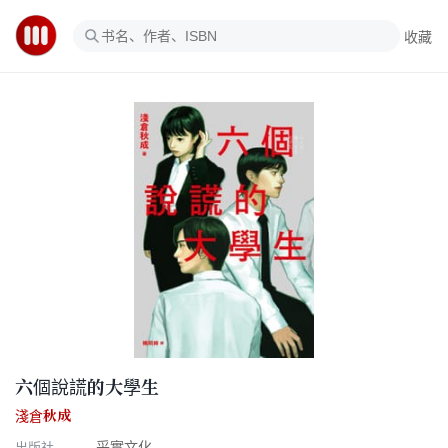
收藏
六個說謊的大學生
淺倉秋成
出版社
采實文化