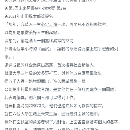
★入選《週刊文春》2021年最佳十大懸疑小說TOP6
★第5回未來屋書店小說大獎 第2名
★2021年山田風太郎獎提名
「那年，我踏入一生必定走進一次，再平凡不過的面試室，
以為那是象徵美好人生的起點，
沒想到，卻是踏入一個無比異常的空間……
那場兩個半小時的『面試』，讓我的命運從此搭上超乎想像的列
車。」
迅速成長的IT企業祭出高薪，首次招募社會新鮮人，
就讀大學三年級的波多野祥吾，與其他五名應屆畢業生，
從五千人裡一路脫穎而出，進入面試最後一關。
公司提出的最終面試考題，是要他們在一個月內建立一個團隊，
若表現優異，則六個人都可以得到工作。
隨著相處時間越來越長，他們也建立起如同夥伴的情誼。
就在六個大學生賭上未來生涯，進行最終面試的途中，
意外在面試室的角落發現了六封信，上面各自寫著每個人的名字，