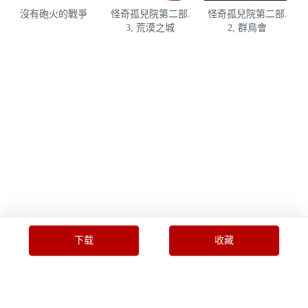
沒有砲火的戰爭
怪奇孤兒院第二部.
怪奇孤兒院第二部.
3, 荒漠之城
2, 群鳥會
下载
收藏