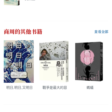
商周
的其他书籍
查看全部
明日,明日,又明日
戰爭是最大的惡
螞蟻