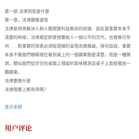
第一部 法律到底是什麼
第一章、法律圖像速寫
法律是用來解決人與人間現實利益衝突的依據，因此當事實本身不
清楚的時候，法律規定即使想要給人一個公平的交代，也會無可奈
何……對事實的探索必須從證據的呈現去做推論，換句話說，事實
本身不像我們眼睛現在看到桌上的一個蘋果那麼清楚，而是一種猜
測，類似我們從空空的桌面上殘留的氣味猜測這桌子上曾經擺放一
顆蘋果。
法律要做什麼
法律現實上都有用嗎？
显示全部
用户评论