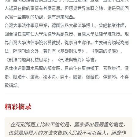
人認真在做的事情有甚麼意思。但感覺世界無聊之餘，還是只能回
家寫一些無聊的功課，還有想東想西。
台灣大學法律學系畢業，德國波昂大學法學博士。曾經執業律師，
回台後任職輔仁大學法律學系副教授、台灣大學法律學院教授。現
為台灣大學法律學院名譽教授，從事自由寫作。主要研究領域為刑
法，除期刊論文外，著作有《基礎刑法學》、《刑罰的極限》、
《刑法問題與利益思考》、《刑法與審判》等書。
退休後遠離車水馬龍的都會區，目前住在屏東鄉下。喜歡旅行、健
走、腳踏車、游泳、獨木舟、開車、閱讀、做麵包、彈鋼琴。不喜
歡講話。
精彩摘录
"
在死刑問題上比較弔詭的是，國家祭出最嚴重的犧牲，
也就是用殺人的方法來告訴人民說不可以殺人，那麼作