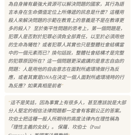
為自身擁有最強大資源可以解決問題的國家，其行為語
言本身在生命價值定位上所傳遞的訊息是什麼？這種用
殺人來解決問題的示範在教育上的意義是不是在教導更
多的殺人？ 至於衡平性問題的思考上，第一個問題是，
犯罪人是否對於犯罪必須負全部責任，以至於必須用他
的生命為犧牲？或者犯罪人其實也只是整體社會結構當
中的一個元素而已？換句話說，整體社會結構才是完整
的犯罪原因所在？這一個問題更深處講的是意志自由的
問題：人是用他的自由意志在面對所處環境做行為反
應，或者其實是DNA在決定一個人面對所處環境時的行
"
為反應？如果真相是前者
"
這不是笑話，因為事實上有很多人，甚至應該說是大部
分人堅定的相信法律問題都一定會有客觀公正的答案。
坎伯士把這種一般人所期待的高度法律內在理性稱為
「理性主義的女妖」。 保羅．坎伯士（Paul