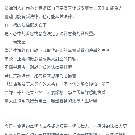
法律對人在內心究竟選擇自己要做天使或做魔鬼，天生無能為力。
靈魂可能背叛法律，也可能超越法律，
在一樣的法律概念底下，
是人心中的善念或惡念決定了法律意義的質與量。
——黃榮堅
當法律淪為以口說形式取代心靈的真實感覺和冷靜的思考，
當公平正義的概念變成擴大對立的口號，
不懂得思考，別說你知道法律是什麼
全民共讀法律、建構獨立思維的必備書
「法律系最讓人景仰的人格」「不上他的課會後悔一輩子」
開課三十年屹立不搖 人氣爆棚 學生零負評感動推薦
臺大法律系教授黃榮堅 暢談獨到的法學人生經驗
-----------------------------------------------------------------------------------
-----------------
今日社會裡的每個人或多或少都是一個法律人，一個好的法律人要
知道人的一百種不一樣的快樂跟一百種不一樣的痛苦，這些快樂與