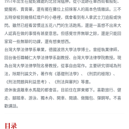
1951年出生在龍蛇雜處的北台灣艋舺。從小混跡在華西街看殺蛇、
變魔術、賣膏藥，還有擺在攤位上招徠客人的兩本色情雜誌。三不
五時穿梭到幾條紅燈戶的小巷裡，偶會看到有人拿武士刀追殺或快
閃。雖然已經看習慣這五花八門的生活跑馬，還是一直想不出來大
人認真在做的事情有甚麼意思。但感覺世界無聊之餘，還是只能回
家寫一些無聊的功課，還有想東想西。
台灣大學法律學系畢業，德國波昂大學法學博士。曾經執業律師，
回台後任職輔仁大學法律學系副教授、台灣大學法律學院教授。現
為台灣大學法律學院名譽教授，從事自由寫作。主要研究領域為刑
法，除期刊論文外，著作有《基礎刑法學》、《刑罰的極限》、
《刑法問題與利益思考》、《刑法與審判》等書。
退休後遠離車水馬龍的都會區，目前住在屏東鄉下。喜歡旅行、健
走、腳踏車、游泳、獨木舟、開車、閱讀、做麵包、彈鋼琴。不喜
歡講話。
目录