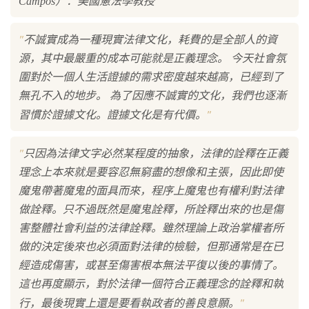
"
Campos）：美國憲法學教授
"
不誠實成為一種現實法律文化，耗費的是全部人的資
源，其中最嚴重的成本可能就是正義理念。 今天社會氛
圍對於一個人生活證據的需求密度越來越高，已經到了
無孔不入的地步。 為了因應不誠實的文化，我們也逐漸
"
習慣於證據文化。證據文化是有代價。
"
只因為法律文字必然某程度的抽象，法律的詮釋在正義
理念上本來就是要容忍無窮盡的想像和主張，因此即使
魔鬼帶著魔鬼的面具而來，程序上魔鬼也有權利對法律
做詮釋。只不過既然是魔鬼詮釋，所詮釋出來的也是傷
害整體社會利益的法律詮釋。雖然理論上政治掌權者所
做的決定後來也必須面對法律的檢驗，但那通常是在已
經造成傷害，或甚至傷害根本無法平復以後的事情了。
這也再度顯示，對於法律一個符合正義理念的詮釋和執
"
行，最後現實上還是要看執政者的善良意願。