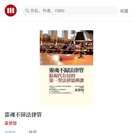
收藏
靈魂不歸法律管
黃榮堅
出版社
商周