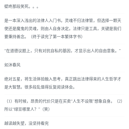
壁咚那段笑死。。。
是一本深入浅出的法律人入门书。灵魂不归法律管，但选择一颗天
使还是魔鬼的灵魂，则由人自身决定。法律只是工具，关键是我们
要秉持善念。（终于读完了第一本繁体字书）
“在道德议题上，只有对抗自私的基因，才显示出人的自由意象。”
如沐春风
绝对五星，将生活体验融入思考，真正跳出法律得来的人生哲学才
是大智慧。很多段乱值得反复阅读体会。
（1）有时候，昂贵的代价只是在买卖“人生不设限”想象自身。（2）
所以“绿豆哪里人？”（笑）
越读越失望，没坚持看完