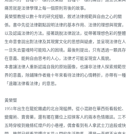
痛苦就是法律學理上每一個原則背後的故事。
黃榮堅教授以數十年的研究經驗，敘述法律規範與自由之心的關
係。書中先從法律觀點說明法律的基本作用、法律的理想與現實，
以及認識法律的方法。接著跳脫法律說法，從帶著理想色彩的整體
生命意會說出對法律及其現實文化的思想與疑慮，並呈現法律在人
一旦失去靈魂時可能陷入的困境。最後則提出，只有透過一顆具存
在意義、能夠自由思考的人心，法律才可能呈現宜人風貌。
本書讓法律人重新認識自我的原始圖像，也讓非法律人探索規範世
界的意義，除鋪陳作者幾十年來看待法律的心情轉折，亦帶有一種
「遠離法律看法律」的意思。
黃榮堅
1951年出生在龍蛇雜處的北台灣艋舺。從小混跡在華西街看殺蛇、
變魔術、賣膏藥，還有擺在攤位上招徠客人的兩本色情雜誌。三不
五時穿梭到幾條紅燈戶的小巷裡，偶會看到有人拿武士刀追殺或快
閃。雖然已經看習慣這五花八門的生活跑馬，還是一直想不出來大