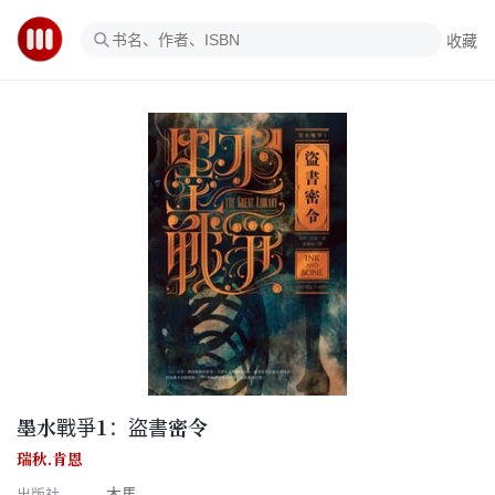
收藏
墨水戰爭1：盜書密令
瑞秋.肯恩
出版社
木馬