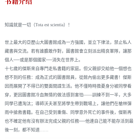
书籍介绍
知識就是一切（Tota est scientia）！
世上最大的亞歷山大圖書館成為一方強國，並立下律法，禁止私人
藏書與交流。若有誰膽敢作對，圖書館會立刻派出精良軍隊，讓那
個人──或是那個國家──消失在世界上。
十七歲的傑斯來自專門走私書籍的家庭。但父親卻交給他一個想也
想不到的任務：成為正式的圖書館員，從館內偷出更多藏書！傑斯
因而展開了不得已的雙面間諜生活。他不僅時時擔憂身分被同學看
穿，更因圖書館冷血無情的做法感到害怕――訓練不到一半，大多
同學已遭淘汰；導師沃夫甚至將學生帶到戰場上，讓他們在槍林彈
雨中搶救書籍。在自己受到重傷、同學意外死亡的事件後，傑斯再
也不確定他有沒有辦法完成父親的任務──他連自己能不能存活到最
後一刻，都不知道……