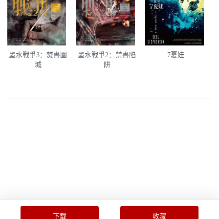
墨水戰爭3：焚書圍
墨水戰爭2：禁書陷
7夏娃
城
阱
下载
收藏