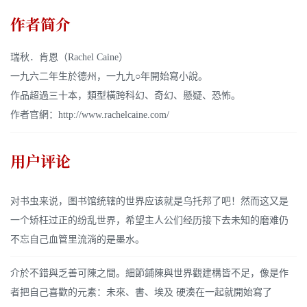
作者简介
瑞秋．肯恩（Rachel Caine）
一九六二年生於德州，一九九○年開始寫小說。
作品超過三十本，類型橫跨科幻、奇幻、懸疑、恐怖。
作者官網：http://www.rachelcaine.com/
用户评论
对书虫来说，图书馆统辖的世界应该就是乌托邦了吧！然而这又是
一个矫枉过正的纷乱世界，希望主人公们经历接下去未知的磨难仍
不忘自己血管里流淌的是墨水。
介於不錯與乏善可陳之間。細節鋪陳與世界觀建構皆不足，像是作
者把自己喜歡的元素：未來、書、埃及 硬湊在一起就開始寫了