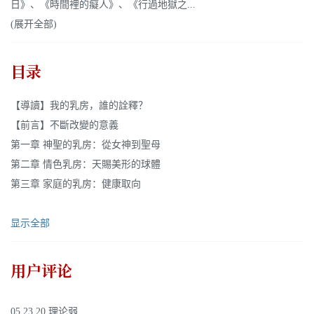
日》、《時間裡的癡人》、《行過地獄之...
(展开全部)
目录
【導讀】我的乳房，誰的詮釋？
【前言】不斷改變的意義
第一章 神聖的乳房：從女神到聖母
第二章 情色乳房：天賜美形的球體
第三章 家庭的乳房：健康取向
显示全部
用户评论
05.23.20 理论弱