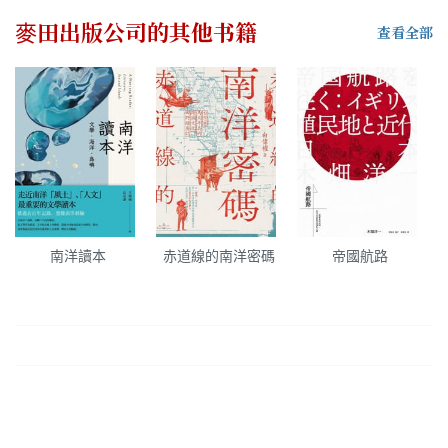
麥田出版公司
的其他书籍
查看全部
南洋讀本
赤道線的南洋密碼
帝國航路