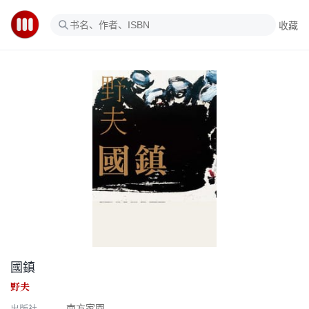
收藏
國鎮
野夫
出版社
南方家園