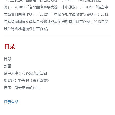
「第三代詩人回顧展－傑出貢獻獎」、2009年「當代漢語貢獻
獎」、2010年「台北國際書展大獎－非小說類」、2011年「獨立中
文筆會自由寫作獎」、2012年「中國在場主義散文新銳獎」；2012
年應荷蘭國家文學基金會邀請成為阿姆斯特丹駐市作家；2013年受
邀至德國科隆擔任駐市作家。
目录
目錄
封面
易中天序：心心念念是江湖
楊渡序：野夫的《第五奇書》
自序 尚未結局的往事
显示全部