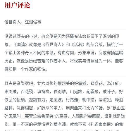
用户评论
俗世奇人，江湖俗事
没读过野夫的小说，散文倒是因为感情充沛给我留下了深刻的印
象。《国镇》就像是《俗世奇人》和《活着》的结合版，描绘了一
个镇上各种奇人不同的本领，有血有肉，形象丰满，间或穿插黑暗
历史，就像是历经苦难的作者本人，将现实与诗意融为一体，能够
感知到一个作家的韧性。
野夫是音樂家吧，廿六以後的標題美的好震撼，蝶戀花，滿江紅，
東風破，百花殘，瑣窗寒，長別離，山鬼謠，亂雲飛，破陣子，好
恢弘的接續，鏗鏘有力，定風波，行路難，朝中措，淒涼犯，峰迴
路轉，急促綿密，好醇厚的筆力，用樂曲來打比方的話，是“昆山玉
碎鳳凰叫，芙蓉泣露香蘭笑”的聽感，人間難得幾回聞，讀到就是賺
到。惟一不喜的是愛情裡的葉老師，就像不喜《孔雀東南飛》的焦