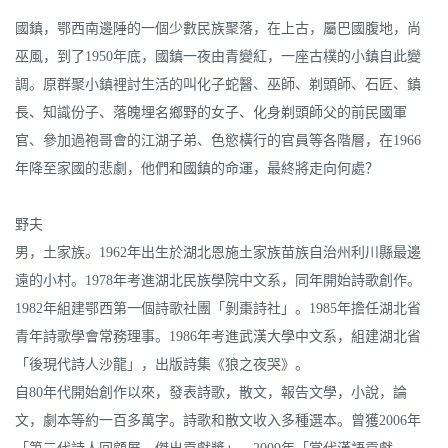
國鎮，鄂西南邊陲的一個少數民族聚落，在上古，屬巴國腹地，尚
巫風，到了1950年底，國鎮一夜由青變紅，一座古樸的小鎮自此變
調。原群聚小鎮裡討生活的叫化子蛇醫、巫師、剃頭師、石匠、鎮
長、知識份子、落魄埋名鄉野的女子、化身剃頭師父的前民國軍
官、參加過袍哥會的江湖子弟、色慾橫行的官員等各階層，在1966
年降至家國的悲劇，他們和國鎮的命運，最終將走向何處？
野夫
男，土家族。1962年出生於湖北恩施土家族苗族自治州利川縣最邊
遠的小村。1978年考進湖北民族學院中文系，同年開始詩歌創作。
1982年組建鄂西第一個詩歌社團「剝棗詩社」。1985年擔任湖北省
青年詩歌學會常務理事。1986年考進武漢大學中文系，組建湖北省
「後現代詩人沙龍」，出版詩集《狼之夜哭》。
自80年代開始創作以來，發表詩歌，散文，報告文學，小說，論
文，劇本等約一百多萬字。詩歌和散文收入多種選本。曾獲2006年