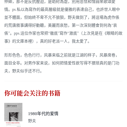
仲卿，那不是反抗壓迫，是助紂為虐，別用悲怯和懦弱來歌頌愛
情。ps.私以為寫作的最高層級就是優雅的表達自己，也許世人眼中
並不體面，但始終不卑不亢不狼狽，野夫做到了，將這場為虎作倀
的荒唐敘事講得好動聽，美麗而哀愁，第一次深刻體會到何為“哀
倀”。pps.這位作家也常把“徹底”寫作“澈底”（上次見是在《眼睛的故
事》的文庫本裡），真的好老派一人，我太愛了。
形形色色，色色行行，风暴来临之前就是江湖的样子，风暴席卷，
面目全非。对男作家来说，如何把情爱性欲写得不猥琐真的是门功
夫，野夫似乎还不行。
你可能会关注的书籍
1980年代的爱情
野夫