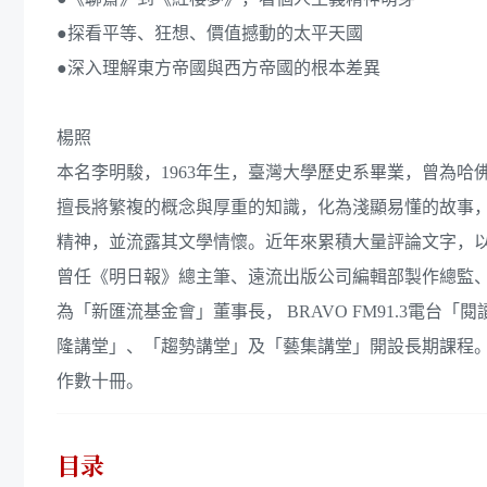
●探看平等、狂想、價值撼動的太平天國
●深入理解東方帝國與西方帝國的根本差異
楊照
本名李明駿，1963年生，臺灣大學歷史系畢業，曾為哈
擅長將繁複的概念與厚重的知識，化為淺顯易懂的故事
精神，並流露其文學情懷。近年來累積大量評論文字，
曾任《明日報》總主筆、遠流出版公司編輯部製作總監
為「新匯流基金會」董事長， BRAVO FM91.3電
隆講堂」、「趨勢講堂」及「藝集講堂」開設長期課程
作數十冊。
目录