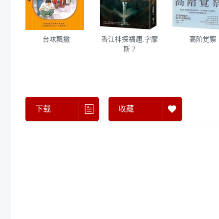
台味飄撇
香江神探福邇,字摩
高阶觉察
斯 2
下载
收藏