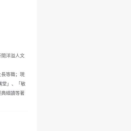
行間洋溢人文
社長等職；現
講堂」、「敏
經典細讀等著