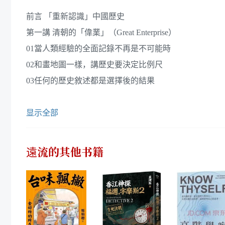
前言 「重新認識」中國歷史
第一講 清朝的「偉業」（Great Enterprise）
01當人類經驗的全面記錄不再是不可能時
02和畫地圖一樣，講歷史要決定比例尺
03任何的歷史敘述都是選擇後的結果
显示全部
遠流
的其他书籍