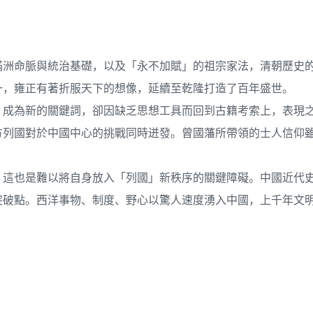
滿洲命脈與統治基礎，以及「永不加賦」的祖宗家法，清朝歷史
一，雍正有著折服天下的想像，延續至乾隆打造了百年盛世。
」成為新的關鍵詞，卻因缺乏思想工具而回到古籍考索上，表現
方列國對於中國中心的挑戰同時迸發。曾國藩所帶領的士人信仰
，這也是難以將自身放入「列國」新秩序的關鍵障礙。中國近代
突破點。西洋事物、制度、野心以驚人速度湧入中國，上千年文