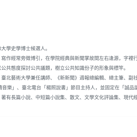
佛大學史學博士候選人。
，寫作經常旁徵博引，在學院經典與新聞掌故間左右逢源，字裡
以公共態度探討公共議題，樹立公共知識份子的形象與標竿。
、臺北藝術大學兼任講師、《新新聞》週報總編輯、總主筆、副
台「閱讀音樂」、臺北電台「楊照說書」節目主持人，並固定在「誠品
。著有長篇小說、中短篇小說集、散文、文學文化評論集、現代