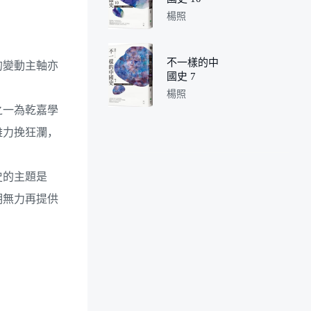
楊照
不一樣的中
的變動主軸亦
國史 7
楊照
之一為乾嘉學
雖力挽狂瀾，
史的主題是
明無力再提供