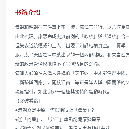
书籍介绍
清朝和明朝在三件事上不一樣。滿漢官並行、以八旗為
由此梳理。康熙完成史無前例的「政統」與「道統」合
但失去道統權威的士人，出現了知識結構真空。「實學
派。太平天國是清中葉出現的一個內部挑戰，和來自西
新的政治骨幹也抵擋不了官僚習氣的沉淪。
滿洲人必須進入漢人建構的「天下觀」中才能治理中國
「衝擊與回應」，開放通商口岸正是洋人與中國關係的
現實指引，如此迎來一個極其獨特的騷動時代。
【突破看點】
●清朝立足中原，何以稱得上「偉業」？
●從「內聖」、「外王」重新認識康熙皇帝
●《聊齋》到《紅樓夢》，看個人主義精神萌芽