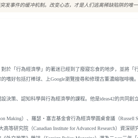
突发事件的缓冲机制。改变心态，才是人们逃离稀缺陷阱的唯一
，對於「行為經濟學」的著迷已經到了廢寢忘食的地步，並將「
餘的嗜好包括打棒球、上Google瀏覽搜尋和修理古董濃縮咖啡機
決策、認知科學與行為經濟學的課程。他是ideas42的共同創
ecision Making）、羅瑟‧塞吉基金會行為經濟學圓桌會議（Russell S
員，加拿大高等研究院（Canadian Institute for Advanced Research