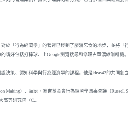
，對於「行為經濟學」的著迷已經到了廢寢忘食的地步，並將「
餘的嗜好包括打棒球、上Google瀏覽搜尋和修理古董濃縮咖啡機
決策、認知科學與行為經濟學的課程。他是ideas42的共同創
ecision Making）、羅瑟‧塞吉基金會行為經濟學圓桌會議（Russell S
員，加拿大高等研究院（C...