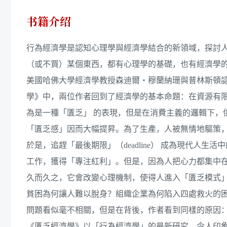
书籍介绍
行為經濟學是認知心理學與經濟學結合的新領域，探討
（或不買）某個東西，都有心理學的基礎，也有經濟學
美國哈佛大學經濟學教授森迪爾‧穆蘭納珊與普林斯頓認
學》中，兩位作者回到了經濟學的基本命題：在資源有
為是一種「匱乏」 的表現，但是在消費主義的邏輯下，
「匱乏感」因而大幅提昇。為了生產，人被無情地驅策
於是，追趕「最後期限」（deadline） 成為現代人
工作，獲得「專注紅利」。但是，因為人把心力都集中在
久而久之，它會改變心理機制，使得人進入「匱乏模式
貧困為何讓人難以脫身？組織企業為何陷入四處救火的
問題看似毫不相關，但是在背後，作者看到同樣的原因
《匱乏經濟學》以「行為經濟學」的最新研究、令人印