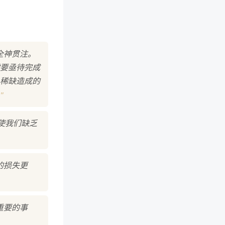
全神贯注。
要亟待完成
稀缺造成的
"
致使我们缺乏
的损失更
重要的事