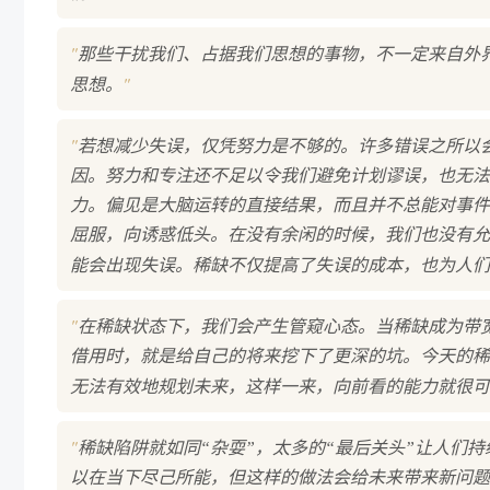
"
那些干扰我们、占据我们思想的事物，不一定来自外
"
思想。
"
若想减少失误，仅凭努力是不够的。许多错误之所以
因。努力和专注还不足以令我们避免计划谬误，也无法
力。偏见是大脑运转的直接结果，而且并不总能对事件
屈服，向诱惑低头。在没有余闲的时候，我们也没有允
能会出现失误。稀缺不仅提高了失误的成本，也为人们
"
在稀缺状态下，我们会产生管窥心态。当稀缺成为带
借用时，就是给自己的将来挖下了更深的坑。今天的稀
无法有效地规划未来，这样一来，向前看的能力就很可
"
稀缺陷阱就如同“杂耍”，太多的“最后关头”让人们
以在当下尽己所能，但这样的做法会给未来带来新问题