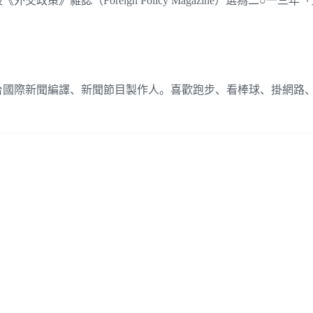
》雜誌（Foreign Policy Magazine）選為二○一三
台國際新聞編譯、新聞節目製作人。喜歡跑步、看棒球、掛網路