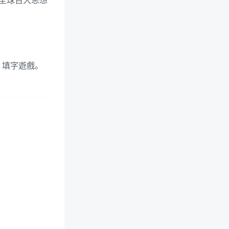
年「全球百大思想
、填字遊戲。