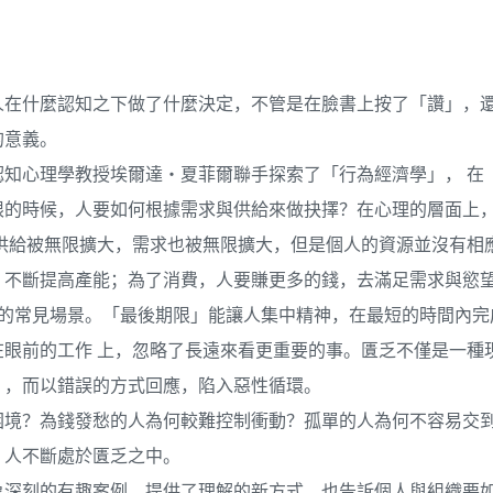
人在什麼認知之下做了什麼決定，不管是在臉書上按了「讚」，
的意義。
知心理學教授埃爾達‧夏菲爾聯手探索了「行為經濟學」， 在
限的時候，人要如何根據需求與供給來做抉擇？在心理的層面上
供給被無限擴大，需求也被無限擴大，但是個人的資源並沒有相
，不斷提高產能；為了消費，人要賺更多的錢，去滿足需求與慾
生活中的常見場景。「最後期限」能讓人集中精神，在最短的時間內
眼前的工作 上，忽略了長遠來看更重要的事。匱乏不僅是一種
」，而以錯誤的方式回應，陷入惡性循環。
困境？為錢發愁的人為何較難控制衝動？孤單的人為何不容易交
：人不斷處於匱乏之中。
象深刻的有趣案例，提供了理解的新方式，也告訴個人與組織要