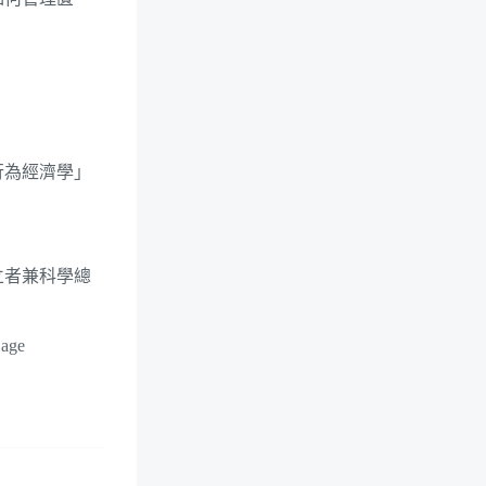
行為經濟學」
。
立者兼科學總
age