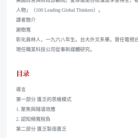
美國白宮與財政部顧問。夏菲爾是古根漢獎學金得主，被《外交政策
人物」（100 Leading Global Thinkers）。
譯者簡介
謝樹寬
彰化員林人，一九六八年生。台大外文系畢。曾任電視
現任職某科技公司從事新媒體研究。
目录
導言
第一部分 匱乏的思維模式
1. 聚焦與隧道效應
2. 認知頻寬稅負
第二部分 匱乏製造匱乏