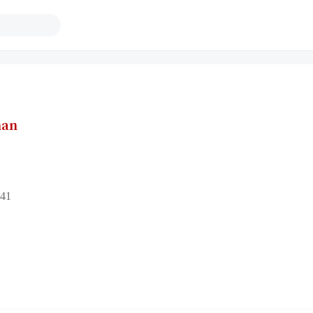
han
41