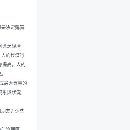
還是決定購買
《匱乏經濟
，人的經濟行
應提高，人的
望。
完成最大質量的
現象與狀況，
到朋友？這些
如何管理匱