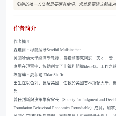
陷阱的唯一方法就是要拥有余闲，尤其是要建立起应对
作者简介
作者簡介
森迪爾‧穆蘭納珊Sendhil Mullainathan
美國哈佛大學經濟學教授，曾獲頒麥克阿瑟「天才」獎
應用在現實中，協助創立了非營利組織ideas42。工作之
埃爾達‧夏菲爾 Eldar Shafir
出生在以色列，長居美國，任教於美國普林斯頓大學，開設
監。
曾任判斷與決策學會會長（Society for Judgment and D
Foundation Behavioral Economics Roundtable）成