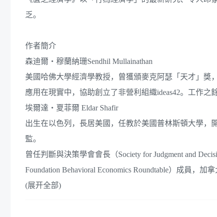
乏。
作者簡介
森迪爾‧穆蘭納珊Sendhil Mullainathan
美國哈佛大學經濟學教授，曾獲頒麥克阿瑟「天才」獎
應用在現實中，協助創立了非營利組織ideas42。工作之
埃爾達‧夏菲爾 Eldar Shafir
出生在以色列，長居美國，任教於美國普林斯頓大學，開設
監。
曾任判斷與決策學會會長（Society for Judgment and D
Foundation Behavioral Economics Roundtable）成
(展开全部)