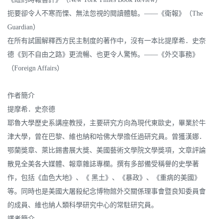
扼要卻令人不寒而慄、無法忽視的閱讀體驗。——《衛報》（The
Guardian）
在所有試圖解釋西方民主制度的著作中，沒有一本比提摩希．史奈
德《到不自由之路》更流暢、也更令人驚怖。——《外交事務》
（Foreign Affairs）
作者簡介
提摩希．史奈德
耶魯大學歷史系講座教授，主要研究方向為現代東歐史，畢業於牛
津大學，曾在巴黎、維也納和哈佛大學擔任過研究員。曾獲漢娜．
鄂蘭獎章、萊比錫書展大獎、美國藝術文學院文學獎項，文章評論
散見全美各大媒體、報章雜誌專欄。撰有多部備受稱譽的史學著
作，包括《血色大地》、《 黑土》、《暴政》、《重病的美國》
等。同時也是美國大屠殺紀念博物館外交關係理事會暨良知委員會
的成員、維也納人類科學研究中心的常駐研究員。
譯者簡介