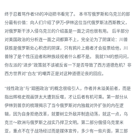
终于忍着骂作者SB的冲动把书看完了。 本书写俄罗斯和乌克兰的部
分最有价值：向人们介绍了伊万•伊林这位当代俄罗斯法西斯教父，
对俄罗斯干涉入侵乌克兰的介绍虽是一面之词也很有用。 后半部分
对美国政治的分析连一面之词都算不上，完全沦为了阴谋论：川普
获胜是俄罗斯处心积虑的阴谋，只有鸦片上瘾者才会投票给他，川
普除了是个性压迫者和种族歧视者什么都不是。 我就TM的想问问，
你左派的“进步”政策就不该被反省一下是否导致了西方道德危机？非
西方世界对“白左”的嘲弄正是对这种道德沦丧的回应。
“线性政治”与“廻圈政治”的概念很吸引人，作者并未溢美前者，而是
指出辉格史观画饼太大遭到反噬，才让后者有机可乘。第一部分从
伊林到普京的梳理揭示了当今俄罗斯对内独裁对外扩张的内在逻
辑，因为自身拒绝改革，就要树立外敌并制造动荡，就这一点，乌
克兰～欧洲与俄罗斯之战实乃捍卫文明。第二部分俄侵乌克里米
亚，重点不在于战场经过而是媒体宣传，多少有一些片面，第三部