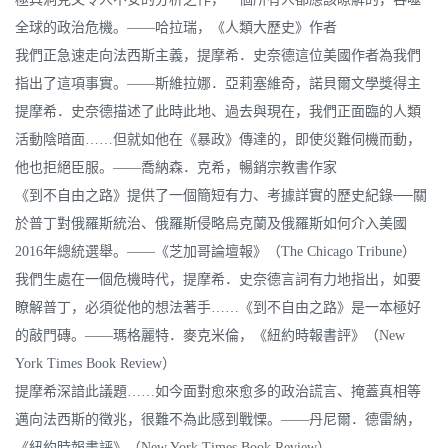
全球的政治危機。——哈拉瑞，《人類大歷史》作者
我們正急速走向法西斯主義，提摩希．史奈德這位美國作者為我們
指出了這項事實。——斯維拉娜．亞莉塞維奇，諾貝爾文學獎得主
提摩希．史奈德描述了此時此地、過去與現在，我們正面臨的人類
活動陰暗面……但就如他在《暴政》傳達的，即使災難伺機而動，
他也拒絕臣服。——喬納森．克希，暢銷宗教書作家
《到不自由之路》提供了一個簡短有力、考據詳實的歷史紀錄──關
於普丁對俄羅斯統治、俄羅斯侵略烏克蘭及俄羅斯如何介入美國
2016年總統選舉。——《芝加哥論壇報》（The Chicago Tribune）
我們生處在一個危機時代，提摩希．史奈德言詞有力地指出，如要
瞭解普丁，必須從他的想法著手……《到不自由之路》是一本極好
的敲門磚。——瑪格麗特．麥克米倫，《紐約時報書評》（New
York Times Book Review）
提摩希深諳此議題……如今面對愈來愈多的政治謊言、掩蓋真相等
邁向法西斯的徵兆，很難不為此感到戰慄。——丹尼爾．德雷納，
《紐約時報書評》（New York Times Book Review）