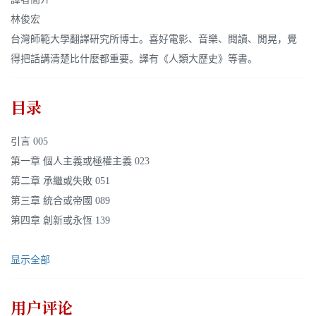
林俊宏
台灣師範大學翻譯研究所博士。喜好電影、音樂、閱讀、閒晃，覺
得把話講清楚比什麼都重要。譯有《人類大歷史》等書。
目录
引言 005
第一章 個人主義或極權主義 023
第二章 承繼或失敗 051
第三章 統合或帝國 089
第四章 創新或永恆 139
显示全部
用户评论