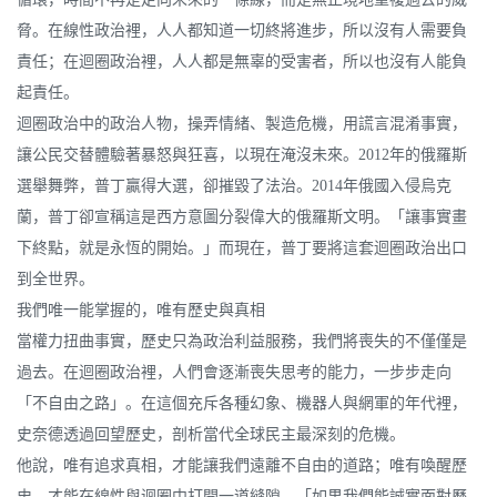
脅。在線性政治裡，人人都知道一切終將進步，所以沒有人需要負
責任；在迴圈政治裡，人人都是無辜的受害者，所以也沒有人能負
起責任。
迴圈政治中的政治人物，操弄情緒、製造危機，用謊言混淆事實，
讓公民交替體驗著暴怒與狂喜，以現在淹沒未來。2012年的俄羅斯
選舉舞弊，普丁贏得大選，卻摧毀了法治。2014年俄國入侵烏克
蘭，普丁卻宣稱這是西方意圖分裂偉大的俄羅斯文明。「讓事實畫
下終點，就是永恆的開始。」而現在，普丁要將這套迴圈政治出口
到全世界。
我們唯一能掌握的，唯有歷史與真相
當權力扭曲事實，歷史只為政治利益服務，我們將喪失的不僅僅是
過去。在迴圈政治裡，人們會逐漸喪失思考的能力，一步步走向
「不自由之路」。在這個充斥各種幻象、機器人與網軍的年代裡，
史奈德透過回望歷史，剖析當代全球民主最深刻的危機。
他說，唯有追求真相，才能讓我們遠離不自由的道路；唯有喚醒歷
史，才能在線性與迴圈中打開一道縫隙。「如果我們能誠實面對歷