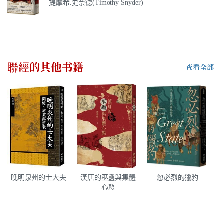
提摩希.史奈德(Timothy Snyder)
聯經
的其他书籍
查看全部
晚明泉州的士大夫
漢唐的巫蠱與集體
忽必烈的獵豹
心態