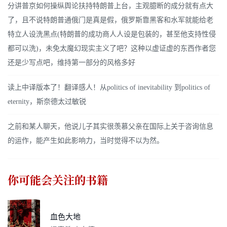
分讲普京如何操纵舆论扶持特朗普上台，主观臆断的成分就有点大
了，且不说特朗普通俄门是真是假，俄罗斯靠黑客和水军就能给老
特立人设洗黑点(特朗普的成功商人人设是包装的，甚至他支持性侵
都可以洗)，未免太魔幻现实主义了吧？这种以虚证虚的东西作者您
还是少写点吧，维持第一部分的风格多好
读上中译版本了！翻译感人！从politics of inevitability 到politics of
eternity，斯奈德太过敏锐
之前和某人聊天，他说儿子其实很羡慕父亲在国际上关于咨询信息
的运作，能产生如此影响力，当时觉得不以为然。
你可能会关注的书籍
血色大地