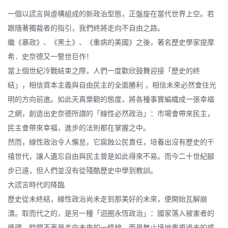
一個以謊言與虛構組成的新政治型態，正盤旋在當代世界上空。若
跟隨著獨裁者的指引，我們終將走向不自由之路。
繼《暴政》、《黑土》、《重病的美國》之後，著名歷史學家提摩
希．史奈德又一警世巨作！
當上個世紀冷戰結束之際，人們一度歡欣鼓舞迎接「歷史的終
結」，相信資本主義與自由民主的全面勝利 ，相信未來必然會往光
明的方向前進。如此天真樂觀的態度，將各種事實編織成一張幸福
之網，創造出史奈德所謂的「線性必然政治」：市場會帶來民主，
民主會帶來幸福，進步的法則都在掌握之中。
然而，線性政治令人懈怠，它腐蝕公民責任，培養出沒有歷史的千
禧世代，讓人遺忘自由與民主曾是如此得來不易。而今二十世紀腳
步已遠，但人們並沒有從殘酷歷史中學到教訓。
大謊言時代的降臨
歷史從未終結，線性政治尚未走到那美好的未來，便開始瓦解崩
潰。取而代之的，是另一種「迴圈永恆政治」：國家落入被害者的
循環，時間不再是走向未來的一條線，而是無止境地重複過去的威