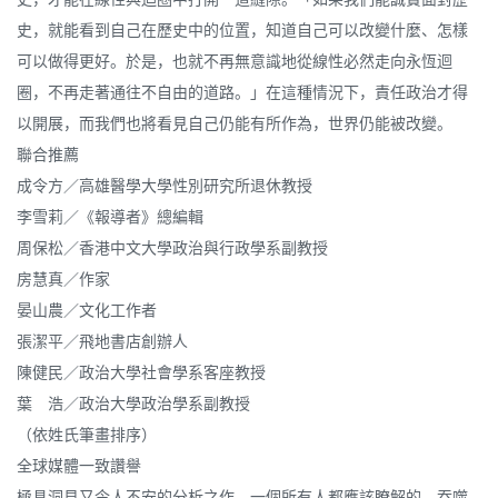
史，就能看到自己在歷史中的位置，知道自己可以改變什麼、怎樣
可以做得更好。於是，也就不再無意識地從線性必然走向永恆迴
圈，不再走著通往不自由的道路。」在這種情況下，責任政治才得
以開展，而我們也將看見自己仍能有所作為，世界仍能被改變。
聯合推薦
成令方／高雄醫學大學性別研究所退休教授
李雪莉／《報導者》總編輯
周保松／香港中文大學政治與行政學系副教授
房慧真／作家
晏山農／文化工作者
張潔平／飛地書店創辦人
陳健民／政治大學社會學系客座教授
葉 浩／政治大學政治學系副教授
（依姓氏筆畫排序）
全球媒體一致讚譽
極具洞見又令人不安的分析之作，一個所有人都應該瞭解的，吞噬