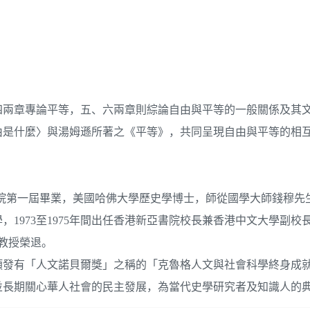
、四兩章專論平等，五、六兩章則綜論自由與平等的一般關係及其
由是什麼〉與湯姆遜所著之《平等》，共同呈現自由與平等的相
新亞書院第一屆畢業，美國哈佛大學歷史學博士，師從國學大師錢穆
973至1975年間出任香港新亞書院校長兼香港中文大學副校長，
座教授榮退。
館頒發有「人文諾貝爾獎」之稱的「克魯格人文與社會科學終身成就獎
並長期關心華人社會的民主發展，為當代史學研究者及知識人的