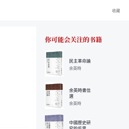
收藏
你可能会关注的书籍
民主革命論
余英時
余英時書信
選
余英時
中國歷史研
究的反思：