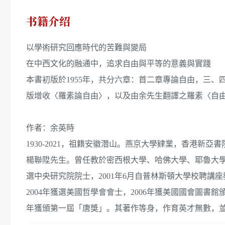
书籍介绍
以學術研究回應時代的苦難與變局
在中西文化的融通中，追求自由與平等的意義與實踐
本書初版於1955年，共分六章：首二章專論自由，三
版增收〈羅素論自由〉，以及由余先生翻譯之羅素〈自
作者：余英時
1930-2021，祖籍安徽潛山。燕京大學肄業，香港
楊聯陞先生。曾任教於密西根大學、哈佛大學、耶魯大學，1
選中央研究院院士，2001年6月自普林斯頓大學校聘講
2004年獲選美國哲學會會士，2006年獲美國國會圖書
年獲頒第一屆「唐獎」。其著作等身，作育英才無數，