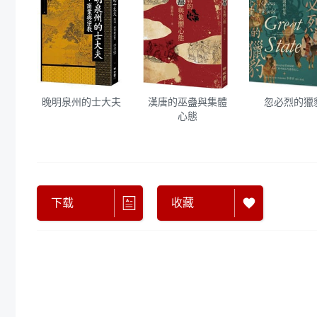
晚明泉州的士大夫
漢唐的巫蠱與集體
忽必烈的獵
心態
下载
收藏