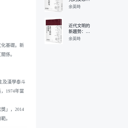
古代史篇
余英時
近代文明的
新趨勢：十
九世紀以來
余英時
的民主發展
文化基礎。新
互關係。
先生及漢學泰斗
1974年當
」，2014
典範。