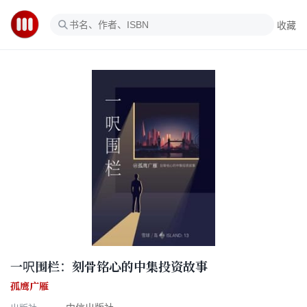
收藏
一呎围栏：刻骨铭心的中集投资故事
孤鹰广雁