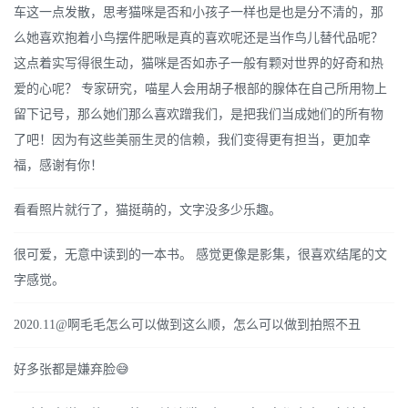
车这一点发散，思考猫咪是否和小孩子一样也是也是分不清的，那
么她喜欢抱着小鸟摆件肥啾是真的喜欢呢还是当作鸟儿替代品呢？
这点着实写得很生动，猫咪是否如赤子一般有颗对世界的好奇和热
爱的心呢？ 专家研究，喵星人会用胡子根部的腺体在自己所用物上
留下记号，那么她们那么喜欢蹭我们，是把我们当成她们的所有物
了吧！因为有这些美丽生灵的信赖，我们变得更有担当，更加幸
福，感谢有你！
看看照片就行了，猫挺萌的，文字没多少乐趣。
很可爱，无意中读到的一本书。 感觉更像是影集，很喜欢结尾的文
字感觉。
2020.11@啊毛毛怎么可以做到这么顺，怎么可以做到拍照不丑
好多张都是嫌弃脸😅