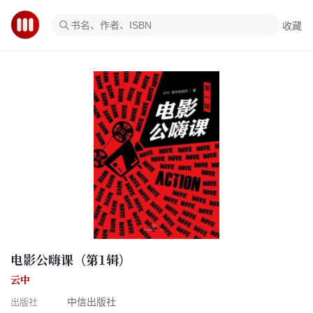
收藏
电影公嗨课（第1辑）
云中
出版社
中信出版社