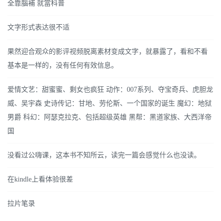
全靠腦補 就當科普
文字形式表达很不适
果然迎合观众的影评视频脱离素材变成文字，就暴露了，看和不看
基本是一样的，没有任何有效信息。
爱情文艺：甜蜜蜜、剩女也疯狂 动作：007系列、夺宝奇兵、虎胆龙
威、吴宇森 史诗传记：甘地、劳伦斯、一个国家的诞生 魔幻：地狱
男爵 科幻：阿瑟克拉克、包括超级英雄 黑帮：黑道家族、大西洋帝
国
没看过公嗨课，这本书不知所云，读完一篇会感觉什么也没读。
在kindle上看体验很差
拉片笔录