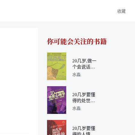
收藏
你可能会关注的书籍
20几岁,做一
个会说话会
办事的人
水淼
20几岁要懂
得的处世心
理学
水淼
20几岁要懂
得的人情世