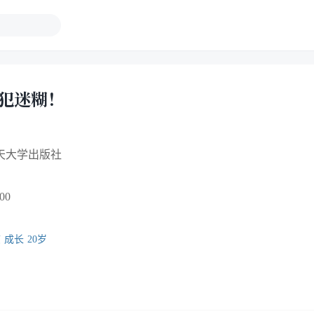
再犯迷糊！
天大学出版社
00
志
成长
20岁