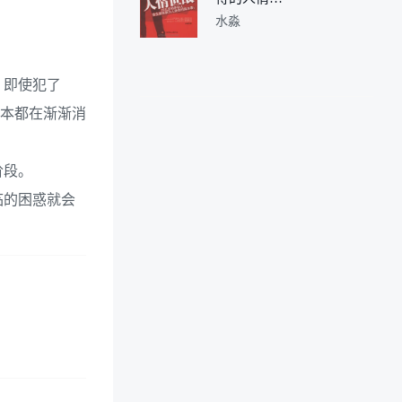
故
水淼
，即使犯了
资本都在渐渐消
阶段。
临的困惑就会