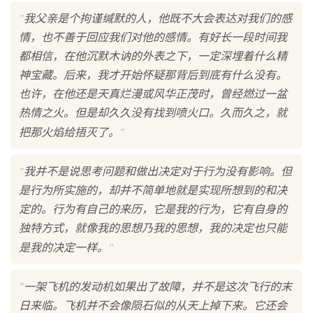
"
我父亲是个拘谨缄默的人，他既不大会表达对我们的感
情，也不善于回应我们对他的感情。有好长一段时间我
都相信，在他沉默木讷的外表之下，一定深埋着什么精
神宝藏。后来，我才开始怀疑那背后到底有什么没有。
也许，在他还是天真烂漫或风华正茂时，曾经燃过一盆
热情之火。但是却久久没有找到喷火口。久而久之，就
"
把那火焰给捂灭了。
"
我并不是说思考问题和做出决定对于行为没有影响。但
是行为所实施的，却并不简单地就是实现所想到的和决
定的。行为有自己的来历，它是我的行为，它有自身的
独特方式，就像我的思想乃我的思想，我的决定也只能
"
是我的决定一样。
"
一架飞机的发动机如果出了故障，并不是这次飞行的末
日来临。飞机并不会像陨石似的从天上掉下来。它还会