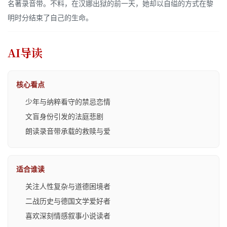
名著录音带。不料，在汉娜出狱的前一天，她却以自缢的方式在黎
明时分结束了自己的生命。
AI导读
核心看点
少年与纳粹看守的禁忌恋情
文盲身份引发的法庭悲剧
朗读录音带承载的救赎与爱
适合谁读
关注人性复杂与道德困境者
二战历史与德国文学爱好者
喜欢深刻情感叙事小说读者