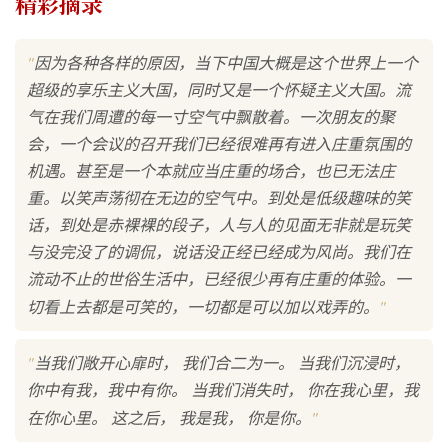
精彩摘录
"
因为各种各样的原因，当下中国大概是这个世界上一个
超级的享乐主义大国，同时又是一个怀疑主义大国。流
气在我们周遭的每一寸空气中飘散着。一次朋友的聚
会，一个会议的召开我们已经很难再有进入庄重氛围的
机遇。甚至是一个本就应当庄重的场合，也已无法庄
重。以笑声荡彻在无边的空气中。到处是低级趣味的笑
话，到处是赤裸裸的段子，人与人的见面无非就是玩笑
与没完没了的调侃，说话没正经已经成为风尚。我们在
流动不止的世俗生活中，已经很少再有庄重的体验。一
"
切看上去都是可笑的，一切都是可以加以戏弄的。
"
当我们敞开心扉时， 我们合二为一。 当我们沉浸时，
你中有我，我中有你。 当我们消失时， 你在我心里，我
"
在你心里。 这之后， 我是我， 你是你。