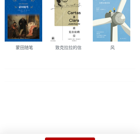
蒙田随笔
致克拉拉的信
风