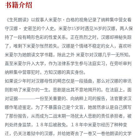
书籍介绍
《生死朗读》以叙事人米夏尔・白格的视角记录了纳粹集中营女看
守汉娜・ 史密芝的个人史。米夏尔15岁时遇见36岁的汉娜，两人保
持了一段有畸形色彩的性爱关系。正在热烈之时，汉娜却神秘失踪
了，唯剩下米夏尔怅然若失。汉娜是个情绪不稳定的女人，喜欢听
米夏尔为她朗读文学书籍，除此之外 米夏尔对汉娜几乎一无所知。
直至米夏尔升入大学，作为法律系学生参与法庭实习，在旁听审判
纳粹集中营罪犯时，方知汉娜的真实身份。
如果说少年时对汉娜母性的畸恋仅是一段插曲，那么对汉娜的审讯
则影响了米夏尔的一生。悲剧是出其不意地揭开的。在法庭上，面
对证据――――一份至关重要的、向纳粹上司的报告，法官要求汉
娜作笔迹鉴定。为了不暴露自己是个文盲，她居然承认是自己撰写
了那份报告，从而成为二战末期一场犹太人悲剧的责任承担者，被
判处终身监禁，１８年后被赦免。１８年中米夏尔经历了种种变
迁，仍关注着狱中的汉娜，并给她寄去了一卷又一卷他朗读的文学