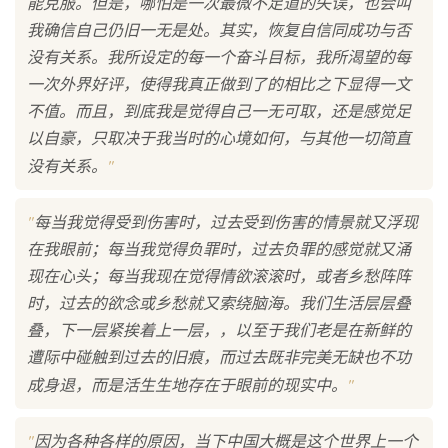
能克服。但是，哪怕是一次最微不足道的失误，也会叫
我确信自己仍旧一无是处。其实，恢复自信同成功与否
没有关系。我所设定的每一个奋斗目标，我所渴望的每
一次外界好评，使得我真正做到了的相比之下显得一文
不值。而且，到底我是觉得自己一无可取，还是感觉足
以自豪，只取决于我当时的心境如何，与其他一切简直
"
没有关系。
"
每当我觉得受到伤害时，过去受到伤害的情景就又浮现
在我眼前；每当我觉得负罪时，过去负罪的感觉就又涌
现在心头；每当我现在觉得情欲滚滚时，或者乡愁阵阵
时，过去的欲念或乡愁就又索绕脑海。我们生活层层叠
叠，下一层紧挨着上一层，，以至于我们老是在新鲜的
遭际中碰触到过去的旧痕，而过去既非完美无缺也不功
"
成身退，而是活生生地存在于眼前的现实中。
"
因为各种各样的原因，当下中国大概是这个世界上一个