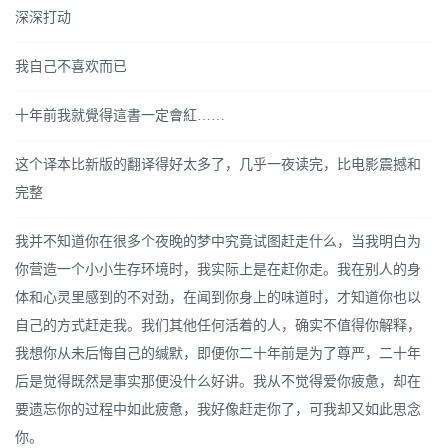
深深打动
我自己不喜欢而已
十年前我就覺得這書一定會紅……
这个译本比新版的翻译得好太多了，几乎一夜读完，比电影震撼和
完整
我并不知道你在很多个夜晚的梦中究竟试图赶走什么，当我明白为
你营造一个小小生存环境时，我实际上是在赶你走。我在别人的身
体和心灵里感到的不对劲，在闻到你身上的味道时，才知道你也以
自己的方式赶走我。我们其他任何活着的人，确实不值得你解释，
我想你从未后悔自己的缄默，即便你二十年前是为了尊严，二十年
后是觉得既然是事实那便没什么好讲。我从不觉得爱你疲惫，却在
要遗忘你的过程中如此疲惫，我好像赶走你了，可我却又如此思念
你。