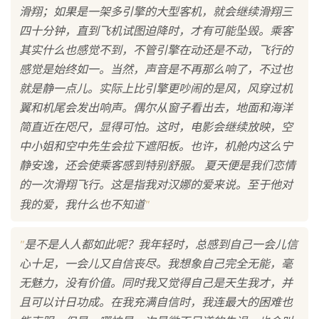
滑翔；如果是一架多引擎的大型客机，就会继续滑翔三
四十分钟，直到飞机试图迫降时，才有可能坠毁。乘客
其实什么也感觉不到，不管引擎在动还是不动，飞行的
感觉是始终如一。当然，声音是不再那么响了，不过也
就是静一点儿。实际上比引擎更吵闹的是风，风穿过机
翼和机尾会发出响声。偶尔从窗子看出去，地面和海洋
简直近在咫尺，显得可怕。这时，电影会继续放映，空
中小姐和空中先生会拉下遮阳板。也许，机舱内这么宁
静安逸，还会使乘客感到特别舒服。 夏天便是我们恋情
的一次滑翔飞行。这是指我对汉娜的爱来说。至于他对
"
我的爱，我什么也不知道
"
是不是人人都如此呢？我年轻时，总感到自己一会儿信
心十足，一会儿又自信丧尽。我想象自己完全无能，毫
无魅力，没有价值。同时我又觉得自己是天生我才，并
且可以计日功成。在我充满自信时，我连最大的困难也