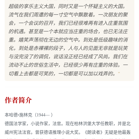
超级的享乐主义大国，同时又是一个怀疑主义的大国。
流气在我们周遭的每一寸空气中飘散着。一次朋友的聚
会，一个会议的召开，我们已经很难再有进入庄重氛围
的机遇。甚至是一个本就应当庄重的场合，也已无法庄
重。嬉笑声荡彻在无边的空气中。到处是低级趣味的消
化，到处是赤裸裸的段子，人与人的见面无非就是玩笑
与没完没了的调侃，说话没正经已经成了风尚。我们在
流动不止的世俗生活中，已经很少再有庄重的体验。一
"
切看上去都是可笑的，一切都是可以加以戏弄的。
作者简介
本哈德•施林克（1944— ）
德国法学家，小说作家，法官。现在柏林洪堡大学任教职，并是北
威州宪法法官。曾获德语推理小说大奖。《朗读者》无疑是他最轰