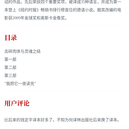
动的作品，先后荣获四个重要奖项，被译成35种语言，并成为第一
本登上《纽约时报》畅销书排行榜首位的德语小说。据其改编的电
影获2009年金球奖和奥斯卡金像奖。
目录
击碎肉体与灵魂之结
第一部
第二部
第三部
“我把它一夜读完”
用户评论
比后来的钱定平译本好多了。不知为何译林出版社后来换了译本。