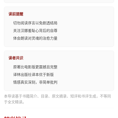
读前提醒
切勿阅读序言以免剧透结局
关注汉娜羞耻心背后的自尊
体会朗读对灵魂的治愈力量
读者共识
原著比电影版更震撼且完整
译林出版社译本优于新版
情感真实深刻，非简单批判
本导读基于书籍简介、目录、原文摘录、短评和书评生成，不等同
于全文精读。