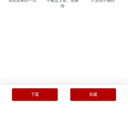
突如其来的一切
不被定义者：雨果
人没有不懒的
传
下载
收藏