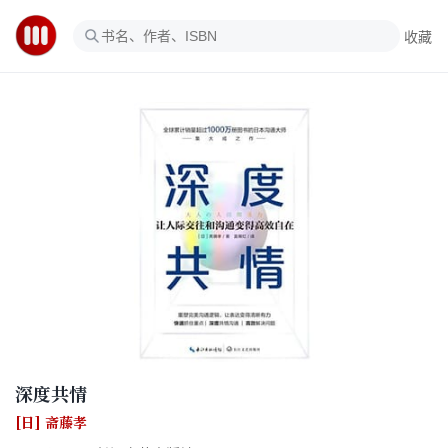
收藏
深度共情
[日] 斋藤孝