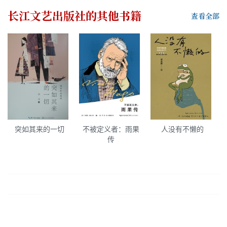
长江文艺出版社
的其他书籍
查看全部
突如其来的一切
不被定义者：雨果
人没有不懒的
传