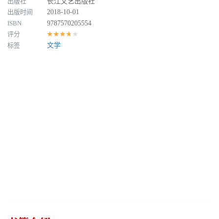
出版社
长江文艺出版社
出版时间
2018-10-01
ISBN
9787570205554
评分
★★★★★
标签
文学