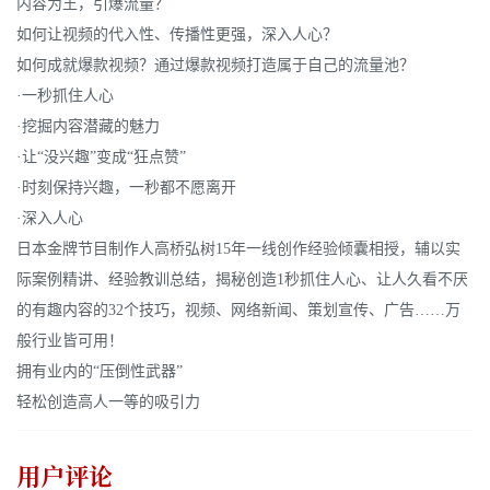
内容为王，引爆流量？
如何让视频的代入性、传播性更强，深入人心？
如何成就爆款视频？通过爆款视频打造属于自己的流量池？
·一秒抓住人心
·挖掘内容潜藏的魅力
·让“没兴趣”变成“狂点赞”
·时刻保持兴趣，一秒都不愿离开
·深入人心
日本金牌节目制作人高桥弘树15年一线创作经验倾囊相授，辅以实
际案例精讲、经验教训总结，揭秘创造1秒抓住人心、让人久看不厌
的有趣内容的32个技巧，视频、网络新闻、策划宣传、广告……万
般行业皆可用！
拥有业内的“压倒性武器”
轻松创造高人一等的吸引力
用户评论