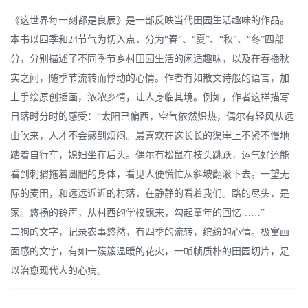
《这世界每一刻都是良辰》是一部反映当代田园生活趣味的作品。
本书以四季和24节气为切入点，分为“春”、“夏”、“秋”、“冬”四部
分，分别描述了不同季节乡村田园生活的闲适趣味，以及在春播秋
实之间，随季节流转而悸动的心情。作者有如散文诗般的语言，加
上手绘原创插画，浓浓乡情，让人身临其境。例如，作者这样描写
日落时分时的感受：“太阳已偏西，空气依然炽热，偶尔有轻风从远
山吹来，人才不会感到烦闷。最喜欢在这长长的渠岸上不紧不慢地
踏着自行车，媳妇坐在后头。偶尔有松鼠在枝头跳跃，运气好还能
看到刺猬拖着圆肥的身体，看见人便慌忙从斜坡翻滚下去。一望无
际的麦田，和远远近近的村落，在静静的看着我们。路的尽头，是
家。悠扬的铃声，从村西的学校飘来，勾起童年的回忆……”
二狗的文字，记录农事悠然，有四季的流转，缤纷的心情。极富画
面感的文字，有如一簇簇温暖的花火，一帧帧质朴的田园切片，足
以治愈现代人的心病。