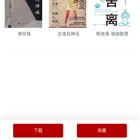
黑珍珠
古埃及神话
断舍离·瑜伽智慧
下载
收藏