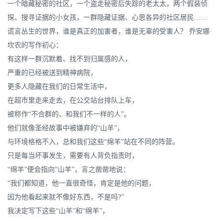
一个暗藏秘密的社区，一个盗走秘密后失踪的老太太，两个假装侦
探、搜寻证据的小女孩，一群隐藏证据、心思各异的社区居民……
谎言丛生的世界，谁是真正的加害者，谁是无辜的受害人？ 乔安娜·
坎农的写作初心：
有这样一群沉默着、找不到归属感的人，
严重的已经被送到精神病院，
更多人隐藏在我们的日常生活中，
在超市里走来走去，在公交站台排队上车，
被称作“不合群的、和我们不一样的人”。
他们就像圣经故事中被嫌弃的“山羊”，
与环境格格不入，总和我们这些“绵羊”站在不同的阵营。
只是每当坏事发生，需要有人背负指责时，
“绵羊”便会指向“山羊”，言之凿凿地说：
“我们都知道，他一直很奇怪，肯定是他的问题，
因为他看起来就不像好东西，不是吗?”
我决定写下这些“山羊”和“绵羊”，