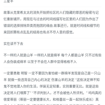
三星半
故事从克里希太太的消失开始把社区的人们隐藏的罪恶的秘密与记
忆重新铺开，用现在与过去的时间线描写社区里的人们因为作出了
错误的选择排除异类而抱团的缘由.故事还行，就是时间线和细节的
来回折腾有点乱乱的结局也有点不尽人意的感觉。
实在读不下去
不一样的人就是山羊 一样的人就是绵羊 每个人都是山羊 只不过有些
人会伪装成绵羊 以至于不会在人群中显得格格不入
一定要勇敢 明智 一定不要因为害怕被一群绵羊发现是自己是一只山
羊 就做一些违背自己内心的决定 伤害山羊的决定 “这些决定神不知
鬼不觉地潜入你的生活，佯装无足轻重，实则重要无比。就是这些
决定将人们埋葬了” “不评判别人，才不会被他人所评判。” 呜呜真的
很爱蒂丽（蒂丽一定要健康长大，和格蕾丝一直一起快乐成长）真