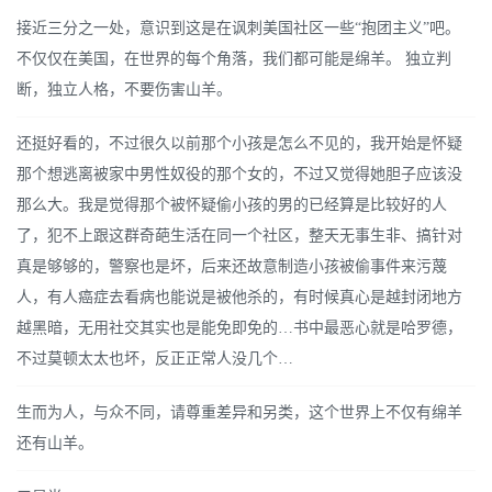
接近三分之一处，意识到这是在讽刺美国社区一些“抱团主义”吧。
不仅仅在美国，在世界的每个角落，我们都可能是绵羊。 独立判
断，独立人格，不要伤害山羊。
还挺好看的，不过很久以前那个小孩是怎么不见的，我开始是怀疑
那个想逃离被家中男性奴役的那个女的，不过又觉得她胆子应该没
那么大。我是觉得那个被怀疑偷小孩的男的已经算是比较好的人
了，犯不上跟这群奇葩生活在同一个社区，整天无事生非、搞针对
真是够够的，警察也是坏，后来还故意制造小孩被偷事件来污蔑
人，有人癌症去看病也能说是被他杀的，有时候真心是越封闭地方
越黑暗，无用社交其实也是能免即免的…书中最恶心就是哈罗德，
不过莫顿太太也坏，反正正常人没几个…
生而为人，与众不同，请尊重差异和另类，这个世界上不仅有绵羊
还有山羊。