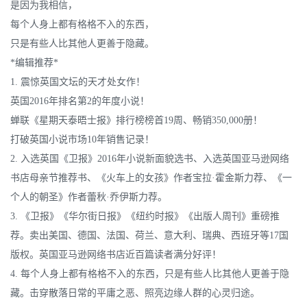
是因为我相信，
每个人身上都有格格不入的东西，
只是有些人比其他人更善于隐藏。
*编辑推荐*
1. 震惊英国文坛的天才处女作！
英国2016年排名第2的年度小说！
蝉联《星期天泰晤士报》排行榜榜首19周、畅销350,000册！
打破英国小说市场10年销售记录！
2. 入选英国《卫报》2016年小说新面貌选书、入选英国亚马逊网络
书店母亲节推荐书、《火车上的女孩》作者宝拉·霍金斯力荐、《一
个人的朝圣》作者蕾秋·乔伊斯力荐。
3. 《卫报》《华尔街日报》《纽约时报》《出版人周刊》重磅推
荐。卖出美国、德国、法国、荷兰、意大利、瑞典、西班牙等17国
版权。英国亚马逊网络书店近百篇读者满分好评！
4. 每个人身上都有格格不入的东西，只是有些人比其他人更善于隐
藏。击穿散落日常的平庸之恶、照亮边缘人群的心灵归途。