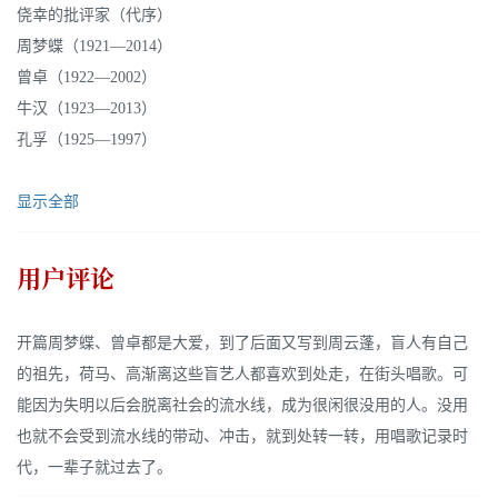
侥幸的批评家（代序）
周梦蝶（1921—2014）
曾卓（1922—2002）
牛汉（1923—2013）
孔孚（1925—1997）
显示全部
用户评论
开篇周梦蝶、曾卓都是大爱，到了后面又写到周云蓬，盲人有自己
的祖先，荷马、高渐离这些盲艺人都喜欢到处走，在街头唱歌。可
能因为失明以后会脱离社会的流水线，成为很闲很没用的人。没用
也就不会受到流水线的带动、冲击，就到处转一转，用唱歌记录时
代，一辈子就过去了。