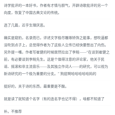
诗学批评的一本好书，作者有才情与胆气，开辟诗歌批评的另一个
向度，恢复了中国古典文论的传统。
选了几篇，近乎生理厌恶。
确实是窥豹，名录而已，评述文字极尽雕琢矫饰之能事，想吹逼都
没吹到点子上，总觉得作者为了这些人立传已经快要憋出了内伤。
另外提一嘴，作者写崔健的时候居然拉出了李皖——“在谈到崔健之
前，有必要谈到李皖先生。这是个值得注意的评论家，他关于民
谣、摇滚和非主流音乐——及其独立作词人——的研究，可以视为
新诗研究的一个极为重要的分支。” 狗屁啊哈哈哈哈哈妈的
挺好的，关于诗的东西，最重要是不酸。
就是读了就知道个名字（有的连名字也记不得），啥都不知道了
补。不推荐