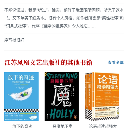
不能说读过，我是“听过”。确实，前阵子我因眼睛问题，听完了这本
书。又下单买了纸质本。很有个人风格，如作者所言是“感性批评”和
“词条式批评”。代序《侥幸的批评家》令人难忘……
序写得很好
江苏凤凰文艺出版社
的其他书籍
查看全部
放下的奇迹
恶魔地下室
论语越读越强大