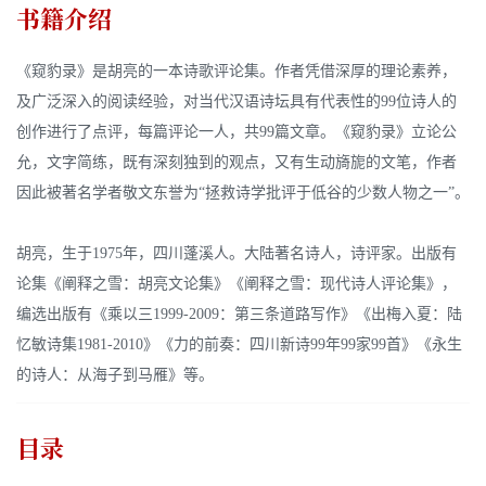
书籍介绍
《窥豹录》是胡亮的一本诗歌评论集。作者凭借深厚的理论素养，
及广泛深入的阅读经验，对当代汉语诗坛具有代表性的99位诗人的
创作进行了点评，每篇评论一人，共99篇文章。《窥豹录》立论公
允，文字简练，既有深刻独到的观点，又有生动旖旎的文笔，作者
因此被著名学者敬文东誉为“拯救诗学批评于低谷的少数人物之一”。
胡亮，生于1975年，四川蓬溪人。大陆著名诗人，诗评家。出版有
论集《阐释之雪：胡亮文论集》《阐释之雪：现代诗人评论集》，
编选出版有《乘以三1999-2009：第三条道路写作》《出梅入夏：陆
忆敏诗集1981-2010》《力的前奏：四川新诗99年99家99首》《永生
的诗人：从海子到马雁》等。
目录