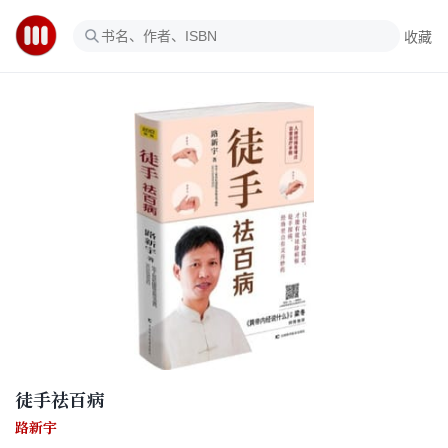
收藏
徒手祛百病
路新宇