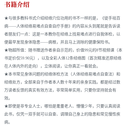
书籍介绍
★与很多教科书式介绍经络穴位功用的书不一样的是，《徒手祛百
病——人体经络易堵点自查自疗手册》的内容从头到尾就是告诉读
者朋友们一点：这是一本教你在经络上找易堵点进行自我体检，以
便最早发现身体隐患——病根，并且马上消除的健康保险书。
★物超所值：随书赠送作者亲自示范的，价值99元的8节视频课（本
书定价仅59.90元），以及全彩人体12条经络图（首次精准还原经络
在人体内外的走向），立体阅读，让你真正一看就会。
★本书常见身体问题的经络体检方法（人体经络易堵点自查法）和
经络处方，全部来自于作者本人数十年来的亲身实践。都是经过数
万读者反馈的真实有效方法，非常简单实用，只要你坚持就会有
效。
★即使是非专业人士，哪怕是耄耋老人、懵懂少年，只要认真阅读
此书，仅凭一双手就可以自查、调理自己身上的隐患和常见慢性疾
病。