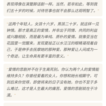
表现得像在演蹩脚话剧一样。当然，若非如此，等到我
"
们五十岁的时候，对待世事也就不会那么达观明智了。
"
这两个年轻人，女孩十六岁，男孩二十岁，就这样一见
钟情。那才是真正的爱情，并非出于同情、共同的利益
或兴趣相投，而是最为单纯、质朴的爱情。就像亚当在
花园里一觉醒来，发现夏娃正以水汪汪的眼睛凝视着自
己，于是伸手去抚摩她的那种爱。那种爱让人间成为一
"
个奇迹，让生命具有更丰富的意义。
"
爱情的悲剧并不在于生离死别。你认为两个人的爱情能
维持多久？你曾经爱着的女人，你想和她长相厮守，可
到后来你觉得，即使将来的日子没有她，你也不至于多
么难过，这才是人生最大的痛苦。爱情的悲剧就在于冷
"
漠。