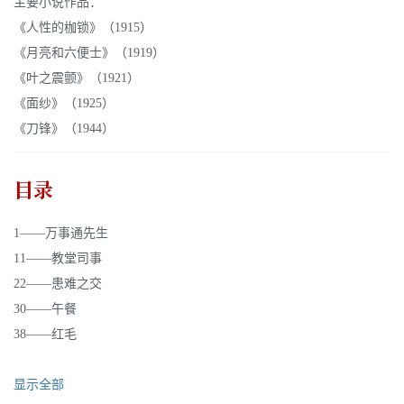
主要小说作品：
《人性的枷锁》（1915）
《月亮和六便士》（1919）
《叶之震颤》（1921）
《面纱》（1925）
《刀锋》（1944）
目录
1——万事通先生
11——教堂司事
22——患难之交
30——午餐
38——红毛
显示全部