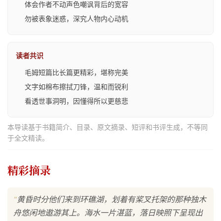
体会作者不动声色嘲讽背后的宽容
勿被表象迷惑，深究人物内心动机
读者共识
毛姆短篇比长篇更精彩，堪称完美
文字如棉布擦拭刀锋，温和而锐利
看透世事洞明，因懂得所以更慈悲
本导读基于书籍简介、目录、原文摘录、短评和书评生成，不等同
于全文精读。
精彩摘录
"
黄昏时分他们来到环礁湖，划着有桨叉托架的那种独木
舟悠闲地遨游其上。海水一片湛蓝，落日映照下呈现出