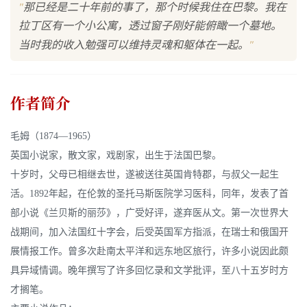
"
那已经是二十年前的事了，那个时候我住在巴黎。我在
拉丁区有一个小公寓，透过窗子刚好能俯瞰一个墓地。
"
当时我的收入勉强可以维持灵魂和躯体在一起。
作者简介
毛姆（1874—1965）
英国小说家，散文家，戏剧家，出生于法国巴黎。
十岁时，父母已相继去世，遂被送往英国肯特郡，与叔父一起生
活。1892年起，在伦敦的圣托马斯医院学习医科，同年，发表了首
部小说《兰贝斯的丽莎》，广受好评，遂弃医从文。第一次世界大
战期间，加入法国红十字会，后受英国军方指派，在瑞士和俄国开
展情报工作。曾多次赴南太平洋和远东地区旅行，许多小说因此颇
具异域情调。晚年撰写了许多回忆录和文学批评，至八十五岁时方
才搁笔。