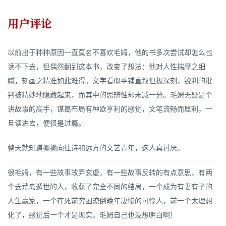
用户评论
以前出于种种原因一直莫名不喜欢毛姆，他的书多次尝试却怎么也
读不下去，但偶然翻到这本书，改变了想法：他对人性揣摩之细
腻，刻画之精准如此难得。文字看似平铺直叙但极深刻，锐利的批
判被精妙地隐藏起来，而其中的思辨性却未减一分。毛姆无疑是个
讲故事的高手，谋篇布局有种欧亨利的感觉，文笔流畅而犀利，一
旦读进去，便很是过瘾。
整天就知道揶揄向往诗和远方的文艺青年，这人真讨厌。
很毛姆，有一些故事故弄玄虚，有一些故事反转的有点意思，有两
个去荒岛遁世的人，收获了完全不同的结局，一个成为有妻有子的
人生赢家，一个在死前穷困潦倒晚年凄惨的可怜人，前一个太理想
化了，感觉后一个才是现实。毛姆自己也没想明白啊！