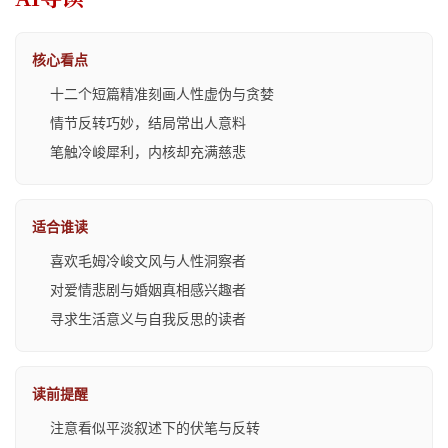
核心看点
十二个短篇精准刻画人性虚伪与贪婪
情节反转巧妙，结局常出人意料
笔触冷峻犀利，内核却充满慈悲
适合谁读
喜欢毛姆冷峻文风与人性洞察者
对爱情悲剧与婚姻真相感兴趣者
寻求生活意义与自我反思的读者
读前提醒
注意看似平淡叙述下的伏笔与反转