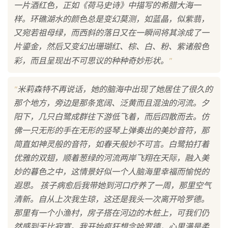
一片酒红色，正如《荷马史诗》中描写的希腊大海一
样。环礁湖水的颜色总是变幻莫测，如蓝晶，似紫翡，
又宛若祖母绿，而西斜的落日又在一瞬间将其涂成了一
片鎏金，然后又变幻出珊瑚红、棕、白、粉、紫诸般色
"
彩，而且呈现出不可思议的种种奇妙形状。
"
米莉森特不再说话，她的脑海中出现了她居住了很久的
那个地方，旁边是那条宽阔、泛黄而且混浊的河流。夕
阳下，几只白鹭成群往下游低飞着，而后四散而去。仿
佛一只无形的手在无形的竖琴上弹奏出的美妙音符，那
简直如神灵般的音符，如春天般妙不可言。白鹭拍打着
优雅的双翅，顺着葱绿的河流两岸飞翔在天际，融入美
妙的暮色之中，这情景好似一个人脑海里幸福而愉悦的
遐思。 孩子病愈后我带她到河口疗养了一周，那里空气
清新。自从上次我生琼，这还是我头一次离开哈罗德。
那里有一个小渔村，房子搭在河边的木桩上，可我们仍
然感到无比寂寞。我开始疯狂想念哈罗德，心里满是柔