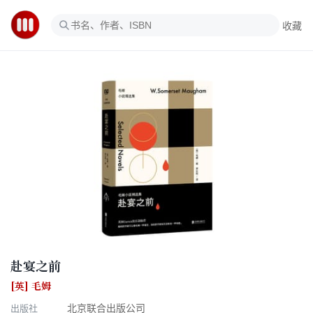
收藏
赴宴之前
[英] 毛姆
出版社
北京联合出版公司