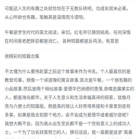
可能这人生的有趣之处就恰恰在于无数反转吧，功成名就未必美，
从心所欲也有趣，笔触真是温情而冷漠呀。
午餐是学生时代的英文阅读，亲切。红毛早已猜到结局，任何深情
在时间衰老肥胖前都是消亡。 各种短篇都是反鸡汤，有意思
很精彩的短篇合集
不太懂为什么要用赴宴之前这个故事来作为书名。个人最喜欢的是
教堂司事，很像一个讲道理的寓言故事;其次是午餐，一个很有趣的
小品故事;然后是两个相似故事:爱德华巴纳德的堕落,吞噬恶魔果实的
人，都是海岛都市，关于人生意义和生活幸福真谛的探索，就像月
亮与六便士的短篇版，倒是真的很让人好奇塔希提和卡普里到底有
多美，如果是我去到那个地方，会不会成为爱德华或者威尔逊呢？
我想大概不会，因为我从出生至此都不是一个世俗意义上的成功人
士，一个为了功名财富努力的人，换句话说，我一直都是追求“真善