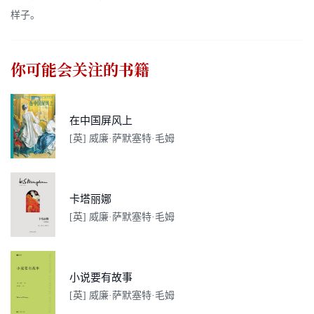
样子。
你可能会关注的书籍
在中国屏风上
[英] 威廉·萨默塞特·毛姆
卡塔丽娜
[英] 威廉·萨默塞特·毛姆
小说要有故事
[英] 威廉·萨默塞特·毛姆