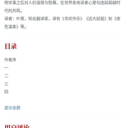
明世事之后对人的温情与慰藉，在世界各地读者心里勾连起超越时
代的共鸣。
译者：叶尊，知名翻译家，译有《寻欢作乐》《远大前程》和《夜
色温柔》等。
目录
作者序
一
二
三
四
显示全部
用户评论