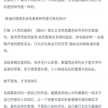
太犀利了，果然不同的年代，不同的国家，文学圈的酸味儿和人性
的虚伪矫作是一样的。
“真诚的感情本身有着某种荒唐可笑的地方”
打破《人性的枷锁》《面纱》里女主贪财愚蠢恶俗市井的负面描
写。虽然罗西依然放荡 依然爱两百多磅的貂皮，但毛姆却用“一朵夜
晚开放的银色花朵，只为月光发出它的芬芳”描绘出对她真诚的喜
欢。
读起来确实挺轻松，但并无什么新意。像露西这样的女子是文学作
品里的常客，至于德里费尔德，小人物成名后的遭遇大抵如此。
她不爱他，才寻找快乐
毛姆最喜欢的一部自己的作品，娓娓道来他心中珍藏着的一段关于
自己所爱的人的回忆，让一个完整丰富的形象慢慢在我的眼前浮
现。喜欢这样的爱情，不管别人如何评论，自己都只记住它最美的