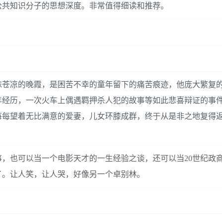
公共知识分子的思想深度。非常值得细读和推荐。
抹苍凉的晚霞，是困苦不幸的童年留下的痛苦痕迹，他庞大繁复
羊经历，一次火车上偶遇羁押杀人犯的故事等如此悲喜辩证的事
每每望着无比满意的爱妻，儿女环膝成群，终于从是非之地复得
，也可以当一个电影天才的一生经验之谈，还可以当20世纪政
了。让人笑，让人哭，好像另一个卓别林。