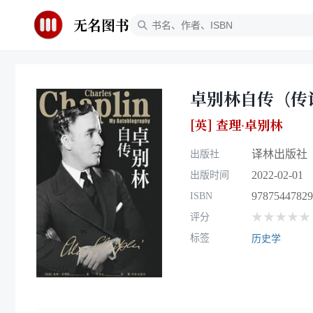
无名图书
卓别林自传（传
[英] 查理·卓别林
译林出版社
出版社
2022-02-01
出版时间
97875447829
ISBN
★★★★★
评分
标签
历史学