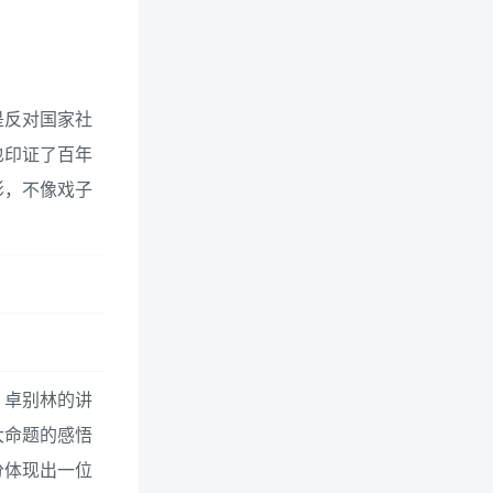
是反对国家社
也印证了百年
影，不像戏子
。卓别林的讲
大命题的感悟
分体现出一位