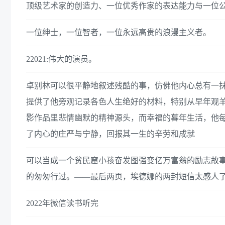
顶级艺术家的创造力、一位优秀作家的表达能力与一位
一位绅士，一位智者，一位永远高贵的浪漫主义者。
22021:伟大的演员。
卓别林可以很平静地叙述残酷的事，仿佛他内心总有一
提供了他旁观记录各色人生绝好的材料，特别从早年观
影作品里悲情幽默的精神源头，而幸福的暮年生活，他
了内心的庄严与宁静，回报其一生的辛劳和成就
可以当成一个贫民窟小孩奋发图强变亿万富翁的励志故事
的匆匆行过。——最后两页，埃德娜的两封短信太感人
2022年微信读书听完