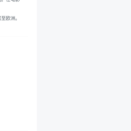
居至欧洲。