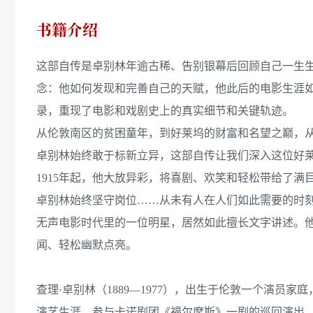
书籍介绍
这部自传是卓别林年逾古稀、告别银幕后回顾自己一生
念：他如何发现和完善自己的天赋，他此后的电影生涯
录，重现了电影和戏剧史上的真实细节和关键轨迹。
从伦敦南区的贫困童年，到好莱坞的财富和名望之巅，从
卓别林始终敢于标新立异，这部自传让我们深入这位好
1915年起，他大放异彩，将喜剧、欢笑和轻松带给了
卓别林始终坚守岗位……从未有人在人们如此需要的时
无声电影时代里的一位明星，居然如此擅长文字讲述。
闻、轻松幽默点亮。
查理·卓别林（1889—1977），出生于伦敦一个演
演艺生涯。参与卡诺剧团《福尔摩斯》一剧的巡回演出