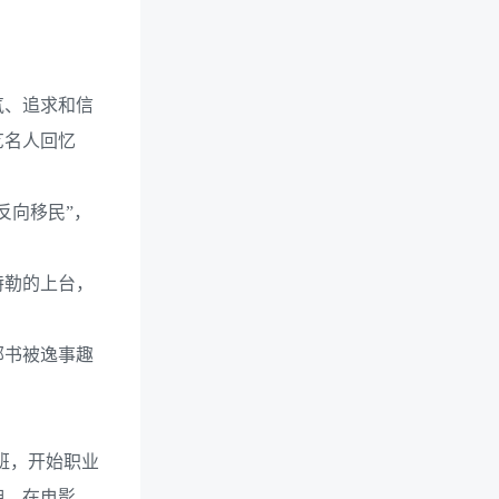
气、追求和信
艺名人回忆
反向移民”，
特勒的上台，
部书被逸事趣
蹈班，开始职业
佣。在电影