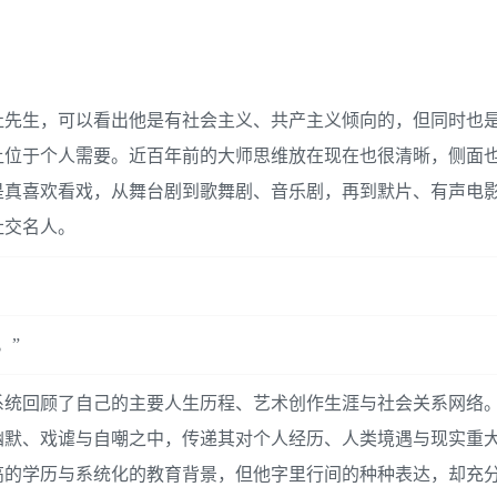
杜先生，可以看出他是有社会主义、共产主义倾向的，但同时也
让位于个人需要。近百年前的大师思维放在现在也很清晰，侧面
人是真喜欢看戏，从舞台剧到歌舞剧、音乐剧，再到默片、有声电
社交名人。
。”
系统回顾了自己的主要人生历程、艺术创作生涯与社会关系网络
幽默、戏谑与自嘲之中，传递其对个人经历、人类境遇与现实重
高的学历与系统化的教育背景，但他字里行间的种种表达，却充