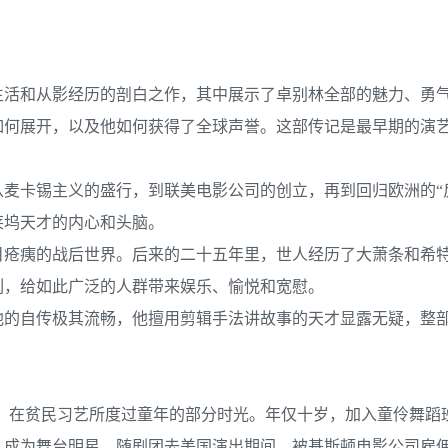
生活和从影经历的剖白之作，其中展示了卓别林全部的魅力、勇
如何展开，以及他如何获得了全球声誉。这部传记是最早期的演
麦卡锡主义的盛行，到联美电影公司的创立，再到回归欧洲的“
莱坞天才的内心和头脑。
满目疮痍的战后世界。后来的二十五年里，世人经历了大萧条和希
刻，给如此广泛的人群带来娱乐、愉悦和宽慰。
他的自传极其流畅，他擅用剪辑手法讲故事的天才显露无疑，整
员家庭，在贫民习艺所度过童年的部分时光。年仅十岁，加入童伶舞
，成为舞台明星。随剧团去美国演出期间，被基斯顿电影公司雇