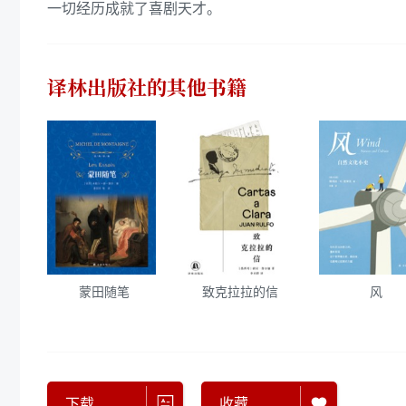
一切经历成就了喜剧天才。
译林出版社
的其他书籍
蒙田随笔
致克拉拉的信
风
下载
收藏