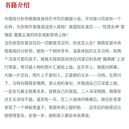
书籍介绍
中情局分析师根据亲身经历书写的悬疑小说，平均每10页就有一个
反转，为你揭开美俄谍战惊人真相！美国知名演员——“性感女神”查
理兹·塞隆主演的同名电影即将上映！
当你发现你曾信任的一切都是谎言时，你该怎么办？薇薇安是中央
情报局的分析师，她有一个相伴多年、温柔体贴的丈夫马特，和两
个活泼可爱的孩子。她每天按部就班地在间谍识别系统“雅典娜”上进
行筛查，将可疑人物的照片汇报给上级。这天早上，她面对屏幕，
大脑一片空白，照片上不是别人，正是她的丈夫——马特。在质问
下，马特向薇薇安摊牌，承认他的身份，并强调自己已深爱上她，
一定会与雇主脱离关系，拯救自己的家庭。二人深深相拥，薇薇安
对丈夫深信不疑。直到有一天，在二人愉快的晚餐后，她在卧室里
发现了一个神秘黑盒子，里面有把上膛的枪……这背后的秘密远比
她想得复杂，走错一步，她和家人都会命丧黄泉。