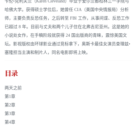
卡伦•克利夫兰（Karen Cleveland）毕业于爱尔兰都柏林三一学院与
哈佛大学。获得硕士学位后，她曾任 CIA（美国中央情报局）分析
师，主要负责反恐任务，之后转至 FBI 工作，从事间谍、反恐工作
已超过 8 年。目前与丈夫和两个儿子住在北弗吉尼亚州。这是她的
小说处女作，在手稿阶段就获得 24 国出版商的青睐，震惊美国文
坛。影视版权由环球影业通过竞标拿下，奥斯卡最佳女演员查理兹•
塞隆担当主演和制片人，同名电影即将上映。
目录
两天之前
第1章
第2章
第3章
第4章