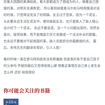
欢看大团圆的美满结局，看大家都成为了想成为的人，做着自己想
做的事，对明天充满希望。 所以看到结尾奥马尔和马特用俄语对话
的时候，只觉得没完没了的烦躁。女主过于悲哀，因为一个谎言，
从此要永远生活在谎言中。哪怕奋起反击，也只是跌入了敌人精心
设计的下一个谎言。 永远不要说谎，当一个小问题出现时，坦然去
面对，接受结果，而不是掩盖它任它发展成一个没法补全的窟窿。
也永远不要做对不起祖国的事，敌人总能抓住你最脆弱的点。 最
后，宋伟先生的翻译非常好，引人入胜！
看的时候一直在想马特到底有没有欺骗她 但是真的有不爱自己孩子
的父亲吗 怀疑到最后又觉得他很心硬 想着这事情在自己身上发生会
怎么样 还好 结局很好
你可能会关注的书籍