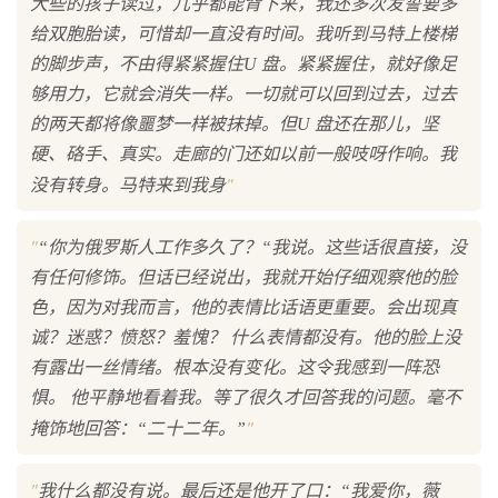
大些的孩子读过，几乎都能背下来，我还多次发誓要多
给双胞胎读，可惜却一直没有时间。我听到马特上楼梯
的脚步声，不由得紧紧握住U 盘。紧紧握住，就好像足
够用力，它就会消失一样。一切就可以回到过去，过去
的两天都将像噩梦一样被抹掉。但U 盘还在那儿，坚
硬、硌手、真实。走廊的门还如以前一般吱呀作响。我
"
没有转身。马特来到我身
"
“你为俄罗斯人工作多久了？“我说。这些话很直接，没
有任何修饰。但话已经说出，我就开始仔细观察他的脸
色，因为对我而言，他的表情比话语更重要。会出现真
诚？迷惑？愤怒？羞愧？ 什么表情都没有。他的脸上没
有露出一丝情绪。根本没有变化。这令我感到一阵恐
惧。 他平静地看着我。等了很久才回答我的问题。毫不
"
掩饰地回答：“二十二年。”
"
我什么都没有说。最后还是他开了口：“我爱你，薇