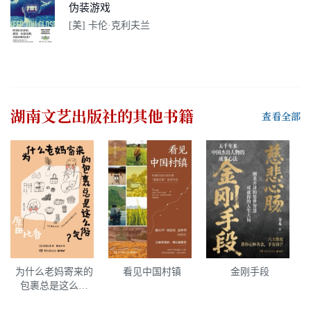
伪装游戏
[美] 卡伦·克利夫兰
湖南文艺出版社
的其他书籍
查看全部
为什么老妈寄来的
看见中国村镇
金刚手段
包裹总是这么俗
气？