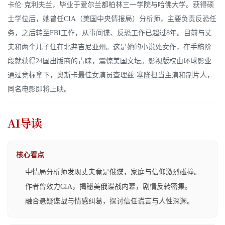
卡伦·克利夫兰，毕业于爱尔兰都柏林三一学院与哈佛大学。获得硕
士学位后，她曾任CIA（美国中央情报局）分析师，主要负责反恐任
务，之后转至FBI工作，从事间谍、反恐工作已超过8年。目前与丈
夫和两个儿子住在北弗吉尼亚州。这是她的小说处女作，在手稿阶
段就获得24国出版商的青睐，震惊美国文坛。影视版权由环球影业
通过竞标拿下，奥斯卡最佳女演员查理兹·塞隆担当主演和制片人，
同名电影即将上映。
AI导读
核心看点
中情局分析师发现丈夫竟是俄谍，家庭与信仰激烈碰撞。
作者曾效力CIA，揭秘美俄谍战内幕，剧情反转密集。
融合悬疑谍战与情感纠葛，探讨信任谎言与人性深渊。