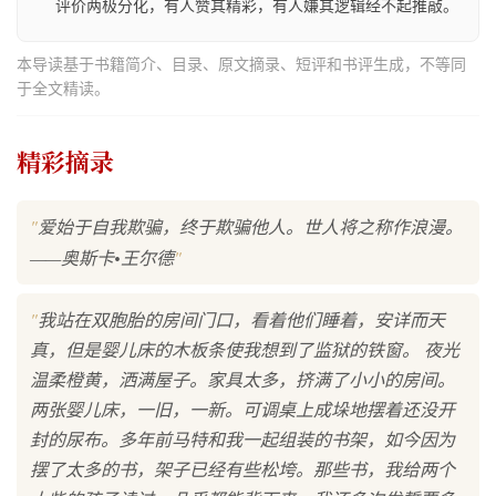
评价两极分化，有人赞其精彩，有人嫌其逻辑经不起推敲。
本导读基于书籍简介、目录、原文摘录、短评和书评生成，不等同
于全文精读。
精彩摘录
"
爱始于自我欺骗，终于欺骗他人。世人将之称作浪漫。
"
——奥斯卡•王尔德
"
我站在双胞胎的房间门口，看着他们睡着，安详而天
真，但是婴儿床的木板条使我想到了监狱的铁窗。 夜光
温柔橙黄，洒满屋子。家具太多，挤满了小小的房间。
两张婴儿床，一旧，一新。可调桌上成垛地摆着还没开
封的尿布。多年前马特和我一起组装的书架，如今因为
摆了太多的书，架子已经有些松垮。那些书，我给两个