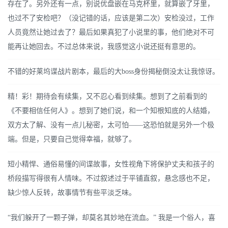
存在了。另外还有一点，别说优盘嵌在马克杯里，就算嵌了牙里，
也过不了安检吧？（没记错的话，应该是第二次）安检没过，工作
人员竟然让她过去了？最后如果真犯了小说里的事，他们绝对不可
能再让她回去。不过总体来说，我感觉这小说还挺有意思的。
不错的好莱坞谍战片剧本，最后的大boss身份揭秘倒没太让我惊讶。
精！彩！期待会有续集，又不忍心看到续集。想到了之前看到的
《不要相信任何人》。想到了她们说，和一个知根知底的人结婚，
双方太了解、没有一点儿秘密，太可怕——这恐怕就是另外一个极
端。但是，只要自己觉得幸福，就够了。
短小精悍、通俗易懂的间谍故事，女性视角下将保护丈夫和孩子的
桥段描写得很有人情味。不过叙述过于平铺直叙，悬念感也不足，
缺少惊人反转，故事情节有些平淡乏味。
“我们躲开了一颗子弹，却莫名其妙地在流血。” 我是一个俗人，喜