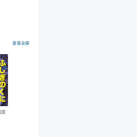
查看全部
国度