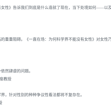
有女性》告诉我们到底是什么造就了现在，当下处境如何——以
临的重重阻碍。《一直在场：为何科学界不能没有女性》对女性
今依然肆虐的问题。
客座教授
学界，针对性别的种种争议性看法都将不复存在。
授