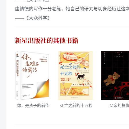
唐纳德的写作十分老练，她自己的研究与切身经历让这
——《大众科学》
新星出版社
的其他书籍
你，是孩子的前传
死亡之前的十五秒
父亲的复