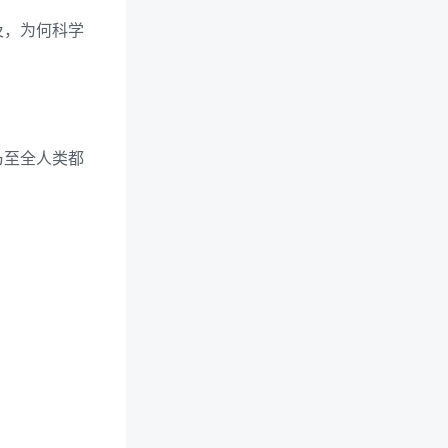
及，为何科学
乃至全人类都