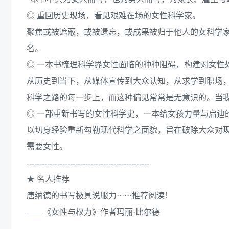
◎ 重回历史现场，看见艰难在场的女性科学家。
聚焦或被遮蔽，或被遗忘，或成果被归于他人的女科学
名。
◎ 一本书梳理科学界女性面临的种种阻碍，构建对女性
从历史到当下，从媒体宣传到大众认知，从求学到职场
科学之路的每一步上，而这种偏见常常是无意识的。当
◎ 一部重新书写的女性科学史，一本给女孩力量与启迪
以切身经验重新勾勒现代科学之面貌，旨在破除大众对
需要女性。
------------------------------------------------
★ 名人推荐
唐纳德的书写极具说服力······推荐阅读！
——《女性与权力》作者玛丽·比尔德