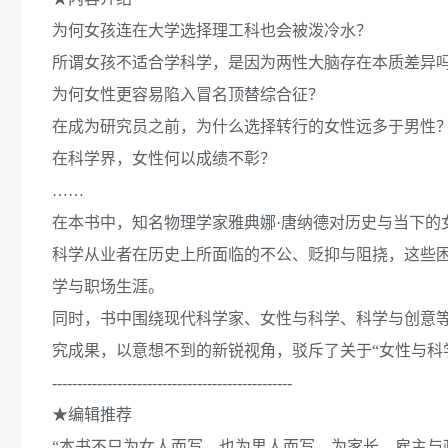
为何女孩连在大学选择理工科也会被泼冷水？
所谓女孩不适合学科学，是因为两性大脑存在本质差异
为何女性更容易陷入冒名顶替综合征？
在成为研究员之前，为什么选择转行的女性远多于男性
在科学界，女性何以成绩不彰？
……
在本书中，知名物理学家雅典娜·唐纳德对历史与当下的
科学从业者在历史上所面临的不公、贬抑与阻挠，这些
学与职场生涯。
同时，书中围绕现代科学家、女性与科学、科学与创意
究成果，以意想不到的新锐视角，驳斥了关于“女性与科
------------------------------------------------
★编辑推荐
“本书不只为女人而写，也为男人而写，为家长、雇主与