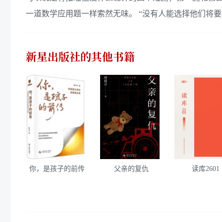
一道数学应用题一样索然无味。 “没有人能选择他们将
新星出版社
的其他书籍
你，是孩子的前传
父亲的复仇
读库2601