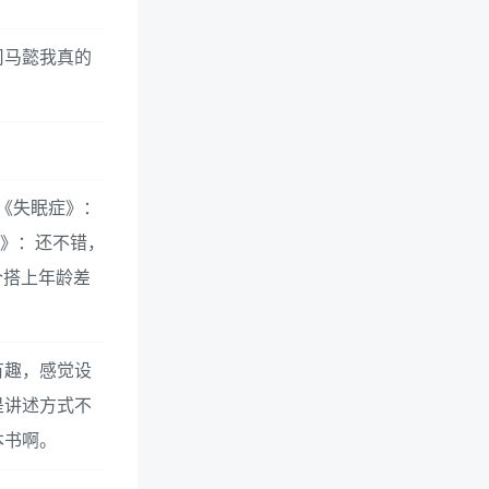
司马懿我真的
《失眠症》：
头》：还不错，
个搭上年龄差
有趣，感觉设
是讲述方式不
本书啊。