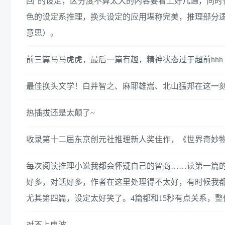
回”的设定，区分度不算太大的内容要看上好几遍，同时
色的设定系推理，换头设定的应用堪称完美，推理部分逻
意思）。
前三篇马马虎虎，最后一篇有趣，精神状态过于超前hhh
最佳换头文学！白井智之、麻耶雄嵩、北山猛邦在这一
热插拔还是太颠了~
收录第十二届东京创元社推理新人奖佳作，《世界奇妙
每次阅读推理小说我都会怀疑自己的智商……读第一篇
好多，对话好多，作者在这里处理得不太好，有时候我
尤其第四篇，设定太好笑了。4篇都和15秒有点关系，整体还
对不上电波