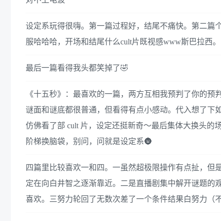
设定系玩得很嗨。第一篇过程好，结尾不痛快。第二篇
服哈哈哈，开场和结尾什么cult片既视感www斯巴拉西。
最后一篇看得我头都笑掉了🤣
《十五秒》：最喜欢的一篇，两方互相我预判了你的预判
谜面和谜底都很普通，但看得有点小感动。代入想了下如果
仿佛看了部 cult 片，设定还挺新奇～最后集体大换
阶梯换脑袋，别问，问就是设定系🌚
四篇里比较喜欢一和四。一虽然超极限操作有点扯，但是
定在向白井智之逐渐靠近。二是直播剧集中解开谜题的
喜欢。三努力轮回了无数次差了一个条件结果白努力（不