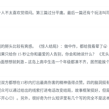
个人不太喜欢觉得闷。第三篇过分平庸。最后一篇还有个玩法叫
的掰头比较有爽感。 《惊人结局》：做中作，都给我看晕了🥱 
只给你 15 秒让你和最爱的人告别，你会和她说什么？ 《无
头的场面想想就刺激←这岛上高中生连一个年级都凑不齐，居然能挨
双方都想在15秒内打出最高伤害的精神值得点赞。四的脑洞挺
观众可以通过给出的线索打进电话改变结局，故事框架挺好，但
开心🙁）。另外，很好奇为什么短评里有几个写的完全不是这