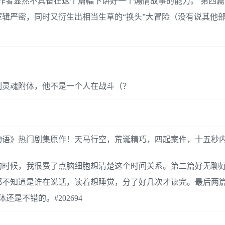
作者显然不具备在这个篇幅下讲好一个煽情故事的能力。 第四篇
辑严密，同时又衍生出相当生草的“换头”大冒险（没有说其他
刻灵魂附体，他不是一个人在战斗（？
物语》热门剧集原作！天马行空，荒诞精巧，四起案件，十五秒
的时候，我很费了点脑细胞想清楚这个时间关系。第二篇好无聊
都不知道是谁在说话，读着想睡觉，分了好几次才读完。最后两
是不错的。#202694