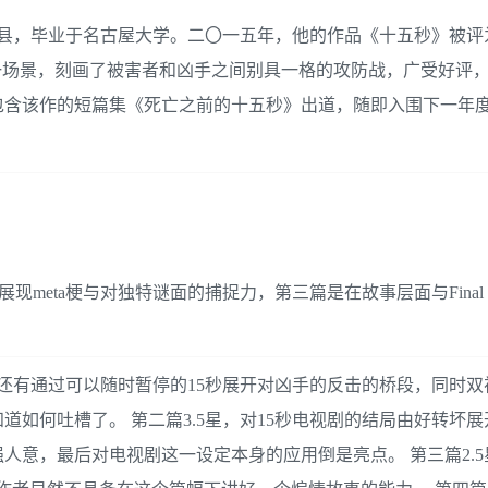
生于日本爱知县，毕业于名古屋大学。二〇一五年，他的作品《十五秒》被
一场景，刻画了被害者和凶手之间别具一格的攻防战，广受好评
包含该作的短篇集《死亡之前的十五秒》出道，随即入围下一年
eta梗与对独特谜面的捕捉力，第三篇是在故事层面与Final S
还有通过可以随时暂停的15秒展开对凶手的反击的桥段，同时双
如何吐槽了。 第二篇3.5星，对15秒电视剧的结局由好转坏
意，最后对电视剧这一设定本身的应用倒是亮点。 第三篇2.5