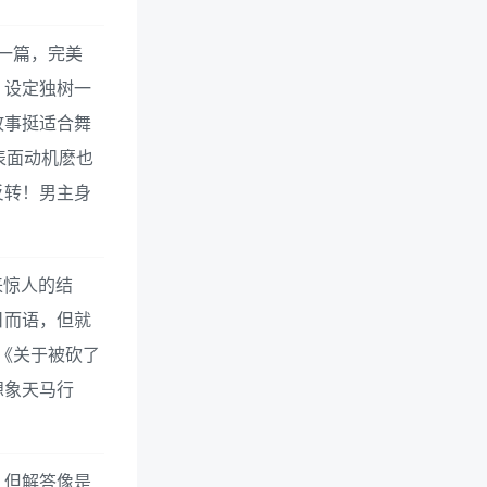
一篇，完美
，设定独树一
故事挺适合舞
表面动机麽也
反转！男主身
来惊人的结
日而语，但就
《关于被砍了
想象天马行
，但解答像是