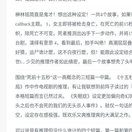
榊林铭简直是鬼才！想出这种设定！一共4个故事，如
callback主题。 1，女主即将被枪击身亡，在死亡的
帜，除死亡不可变。死者推测出凶手下一步动作，并将1
台剧，演绎有意思 4，看到最后，拍手叫绝！高潮层层叠进
好猜，运尸诡计麽，这不白夜行麽，但！能跟此设定结
世i... 少见的推理作者如此缜密，最后一个故事想秃了头
围绕“死前十五秒”这一高概念的三短篇一中篇。 《十五
局》作中作电视剧的推理，有让我联想到前阵子读过的
本格短篇而言已然过关。 《失眠症》设定更加偏向奇幻
头之后也不会死的我们的无头杀人事件》。就仅一句话
空，设定存在感极强，既欢乐又爽推理爽的大满足之作
可以说是有推理但没什么诡计的四个短篇，第一篇和第