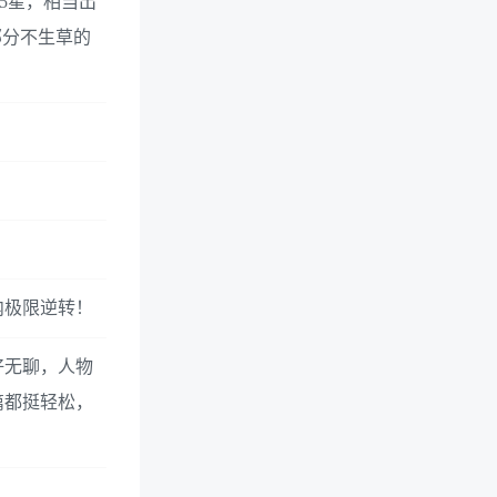
5星，相当出
部分不生草的
内极限逆转！
好无聊，人物
篇都挺轻松，