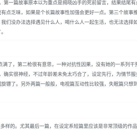
高。第一篇故事原本以为重点是揭晓凶手的死前留言，结果结尾有
我有点乏味，如果是个长篇故事性加强会更好一点。第三个故事
，我们没办法选择遇见什么人，喝什么人一起生活，也无法选择
了。
运气值点满了，第二枪很有意思，一种对抗性因果，没有她的一系列
的，确实很神经，不过年龄差未免太巧合了，设定先行，为情节服
回旋镖了。另外两篇一般般，电视篇互动性比较强，失眠篇只想
，原来还挺多样的。尤其最后一篇，在设定系短篇里应该是非常顶级的作