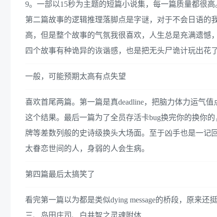
9。一部以15秒为主题的短篇小说集，每一篇质量都很
第二篇故事的逻辑推理落脚点是字谜，对于不会日语的
高，但是整个故事的气氛我很喜欢，人生总是充满遗憾
四个故事有种诡异的诙谐感，也是把无头尸诡计玩出花
一般，可能预期太高有点失望
喜欢首尾两篇。第一篇是真deadline，把脑力体力
这个结果。最后一篇为了全员存活卡bug换完你的换你
牌等差数列般的史诗级换头大场面。至于凶手也是一记
太眷恋世间的人，身弱的人会生病。
第四篇最后太搞笑了
看完第一篇以为都是类似dying message的桥段
三、岛田庄司、白井智之灵魂附体