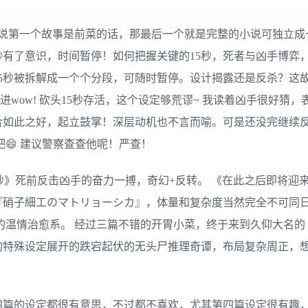
果说第一个故事是前菜的话，那最后一个就是完整的小说可独立成
前15秒有了意识，时间暂停！如何把握关键的15秒，死者与凶手博弈
5秒被拆解成一个个分段，可随时暂停。设计揭露还是反杀？这
wow! 砍头15秒存活，这个设定够荒谬~ 我读着凶手很好猜，
合如此之好，起立鼓掌！深层动机也不言而喻。可是还没完继续
吧😄 建议警察查查他呢！严查！
秒》死前反击凶手的奋力一搏，奇幻+反转。 《在此之后即将迎
『硝子細工のマトリョーシカ』，体量和复杂度当然完全不可同
的温情治愈系。 经过三篇不错的开胃小菜，终于来到久仰大名的
的特殊设定展开的跌宕起伏的无头尸推理奇谭，布局复杂周正，
。
四篇的设定都很有意思，不过都不喜欢，尤其第四篇设定很有趣