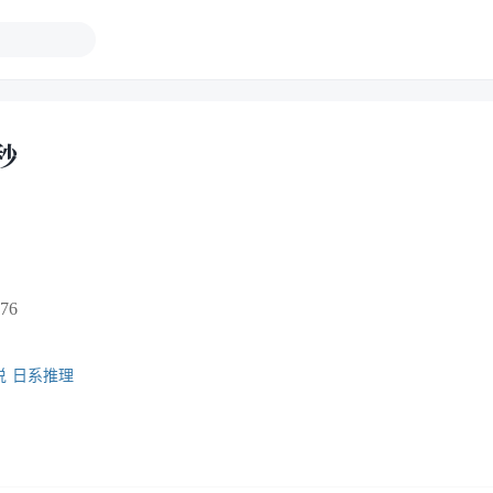
秒
76
说
日系推理