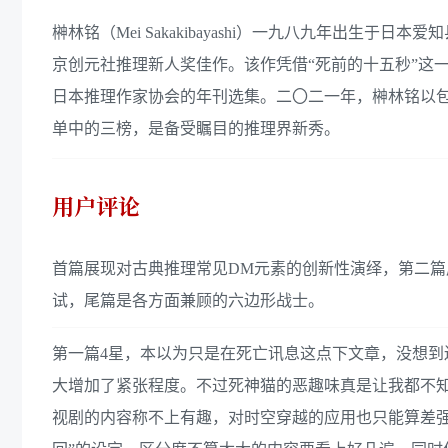
榊林铭（Mei Sakakibayashi）一九八九年出
京创元社推理新人奖佳作。该作凭借“死前的十五秒”这
日本推理作家协会的年刊选集。二〇二一年，榊林铭以
单中的三榜，是备受瞩目的推理界新秀。
用户评论
首篇展现对古典推理常见DM元素的创新性演绎，第二篇展现m
试，尾篇是各方面兼顾的六边形战士。
第一篇4星，本以为只是在死亡讯息这点下文章，没想到
大增加了紧张程度。不过死神猫的恶趣味真是让我都不知道
视剧的内容称不上有趣，对时空穿越的应用也只能算差强人