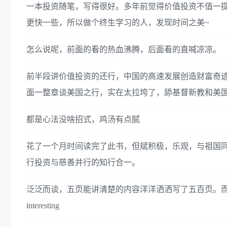
一本投资随笔，写得很好。多年前觉得价值投资不值一
更快一些，所以做个终生学习的人，发现时间之美~
怎么说呢，前面的看的热血沸腾，后面看的直喊凉凉。
前半段讲价值投资的还行，中国的高速发展创造财富奇
面一整章谈美国之行，实在太拉垮了，舔基督新教和美
都是心法没啥招式，鸡汤有点腻
花了一个月时间读完了此书，但斌积极，乐观，与祖国同命
行投资与慈善并行的知行合一。
泛泛而谈，五页能讲清楚的内容洋洋洒洒写了五百页。
interesting