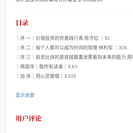
目录
｜序 一｜价值投资的完美践行者 陈守红 ｜XI
｜序 二｜每个人都可以成为时间的玫瑰 林利军 ｜XIX
｜序 三｜投资比拼的是穿越重重迷雾看到未来的能力 周明波
｜再版序｜致所有读者｜XXV
｜自 序｜用心灵歌唱｜XXIX
显示全部
用户评论