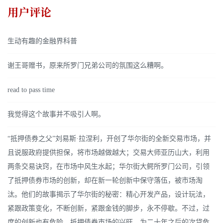
用户评论
生动有趣的金融界科普
谢王哥赠书，原来所罗门兄弟公司的氛围这么糟啊。
read to pass time
我觉得这个故事并不吸引人啊。
“抵押债券之父”刘易斯·拉涅利，开创了华尔街的全新交易市场，并
且说服政府提供担保，将市场越做越大；交易大师亚历山大，利用
两条交易诀窍，在市场中风生水起；华尔街大鳄所罗门公司，引领
了抵押债券市场的创新，却在新一轮创新中保守落伍，被市场淘
汰。他们的故事揭示了华尔街的秘密：精心开发产品，设计玩法，
紧跟政策变化，不断创新，紧跟金钱的脚步，永不停歇。不过，过
度的创新也有危险，抵押债券市场的兴旺，为二十年之后的次贷危