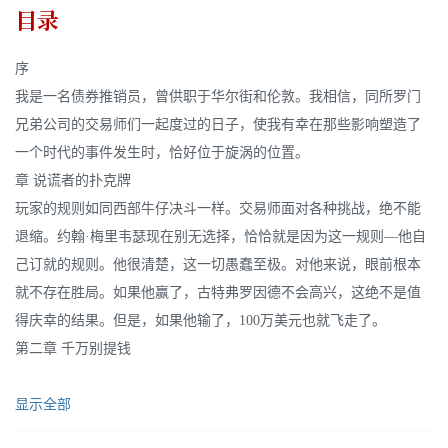
目录
序
我是一名债券推销员，曾供职于华尔街和伦敦。我相信，同所罗门
兄弟公司的交易师们一起度过的日子，使我有幸在那些影响塑造了
一个时代的事件发生时，恰好位于旋涡的位置。
章 说谎者的扑克牌
玩家的规则如同西部牛仔决斗一样。交易师面对各种挑战，绝不能
退缩。约翰·梅里韦瑟现在别无选择，恰恰就是因为这一规则—他自
己订就的规则。他很清楚，这一切愚蠢至极。对他来说，眼前根本
就不存在胜局。如果他赢了，古特弗罗因德不会高兴，这绝不是值
得庆幸的结果。但是，如果他输了，100万美元也就飞走了。
第二章 千万别提钱
显示全部