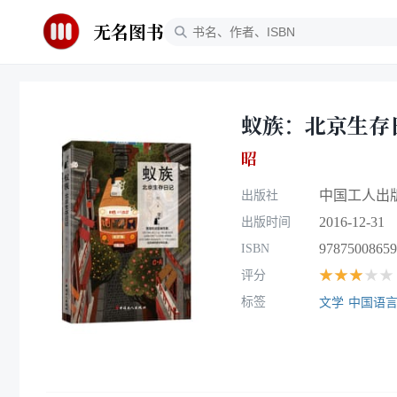
无名图书
蚁族：北京生存
昭
中国工人出
出版社
2016-12-31
出版时间
97875008659
ISBN
★★★★★
评分
标签
文学
中国语