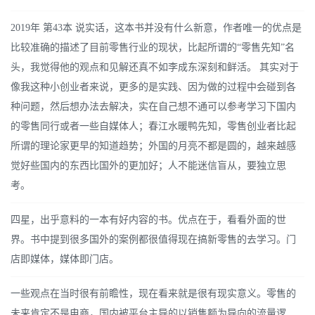
2019年 第43本 说实话，这本书并没有什么新意，作者唯一的优点是
比较准确的描述了目前零售行业的现状，比起所谓的“零售先知”名
头，我觉得他的观点和见解还真不如李成东深刻和鲜活。 其实对于
像我这种小创业者来说，更多的是实践、因为做的过程中会碰到各
种问题，然后想办法去解决，实在自己想不通可以参考学习下国内
的零售同行或者一些自媒体人；春江水暖鸭先知，零售创业者比起
所谓的理论家更早的知道趋势；外国的月亮不都是圆的，越来越感
觉好些国内的东西比国外的更加好；人不能迷信盲从，要独立思
考。
四星，出乎意料的一本有好内容的书。优点在于，看看外面的世
界。书中提到很多国外的案例都很值得现在搞新零售的去学习。门
店即媒体，媒体即门店。
一些观点在当时很有前瞻性，现在看来就是很有现实意义。零售的
未来肯定不是电商，国内被平台主导的以销售额为导向的流量逻