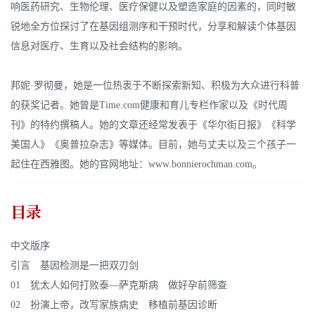
响医药研究、生物伦理、医疗保健以及塑造家庭的因素的，同时敏
锐地全方位探讨了在基因组测序和干预时代，分享和解读个体基因
信息对医疗、生育以及社会结构的影响。
邦妮·罗彻曼，她是一位热衷于不断探索新知、积极为大众进行科普
的获奖记者。她曾是Time.com健康和育儿专栏作家以及《时代周
刊》的特约撰稿人。她的文章还经常发表于《华尔街日报》《科学
美国人》《奥普拉杂志》等媒体。目前，她与丈夫以及三个孩子一
起住在西雅图。她的官网地址：www.bonnierochman.com。
目录
中文版序
引言 基因检测是一把双刃剑
01 犹太人如何打败泰—萨克斯病 做好孕前筛查
02 扮演上帝，改写家族病史 移植前基因诊断