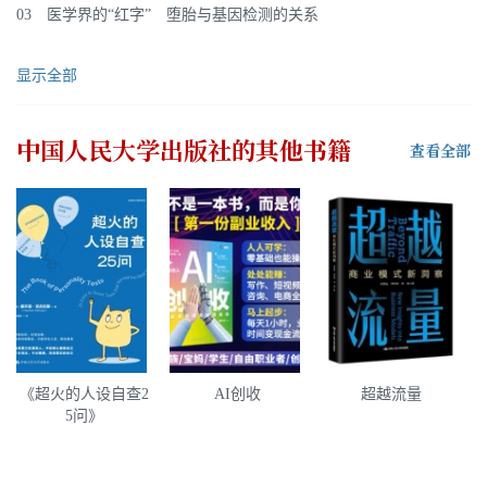
03 医学界的“红字” 堕胎与基因检测的关系
显示全部
中国人民大学出版社
的其他书籍
查看全部
《超火的人设自查2
AI创收
超越流量
5问》