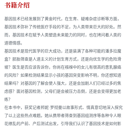
书籍介绍
基因技术已经发展到了黄金时代，在生育、疑难杂症诊断等方面，
基因技术弥补了传统医疗手段的不足，为人类带来巨大的好处。然
而，基因技术在赋予人类塑造未来能力的同时，也在拷问着人类的
道德情感。
基因技术是现代医学的巨大成功，还是装满了各种可能的潘多拉魔
盒？胚胎筛查是人道主义的计划生育方式，还是向优生学的危险滑
坡？医生是否应该告诉你，你尚在襁褓中的女儿有很高的患乳腺癌
的风险？如果检测结果显示小孩的基因突变影响不明，你还想知道
结果吗？对基因的了解会使人强大，还是会加剧人们已经过多的焦
虑感？面对基因检测，父母们是会被压力击倒，还是会变得更加老
练？
在本书中，获奖记者邦妮·罗彻曼以故事形式、情真意切地深入探究
了以上这些热点难题。她从携带者筛查到基因组测序等各种令人眼
花缭乱的产前、产后测试出发，引导我们认识了基因技术是如何影