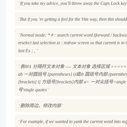
"
If you take my advice, you’ll throw away the Caps Lock key f
"
But if you ’re getting a feel for the Vim way, then this shoul
"
Normal mode: * # : search current word (forward / backwar
reselect last selection zz : redraw screen so that current is in
"
last Ex ; ,
"
表801 分隔符文本对象 ---- 文本对象 选择区域 ======
ab 一对圆括号 {parentheses} i)或ib 圆括号内部 (paren
[brackets] i] 方括号[brackets]内部 a> 一对尖括号<angle 
"
号'single quotes
"
"
删除周边，修改内部
"
For example, if we wanted to yank the current word into regi