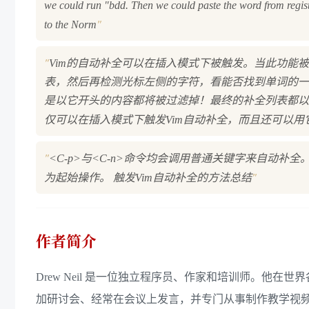
we could run "bdd. Then we could paste the word from registe
"
to the Norm
"
Vim的自动补全可以在插入模式下被触发。当此功能被
表，然后再检测光标左侧的字符，看能否找到单词的一
是以它开头的内容都将被过滤掉！最终的补全列表都以菜单形
仅可以在插入模式下触发Vim自动补全，而且还可以
"
<C-p>与<C-n>命令均会调用普通关键字来自动补
"
为起始操作。 触发Vim自动补全的方法总结
作者简介
Drew Neil 是一位独立程序员、作家和培训师。他在世
加研讨会、经常在会议上发言，并专门从事制作教学视