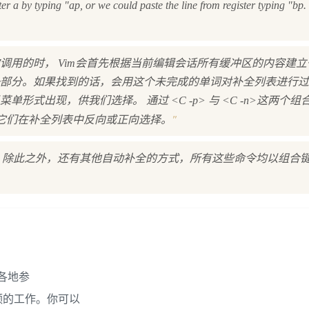
r a by typing "ap, or we could paste the line from register typing "bp. 
调用的时， Vim会首先根据当前编辑会话所有缓冲区的内容建
部分。如果找到的话，会用这个未完成的单词对补全列表进行过
式出现，供我们选择。 通过 <C -p> 与 <C -n>这两个
"
用它们在补全列表中反向或正向选择。
全。除此之外，还有其他自动补全的方式，所有这些命令均以组合键<C
界各地参
频的工作。你可以