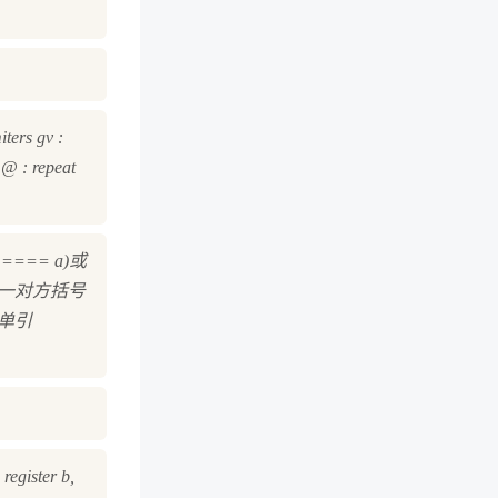
ters gv :
$ @ : repeat
==== a)或
 a] 一对方括号
' 单引
register b,