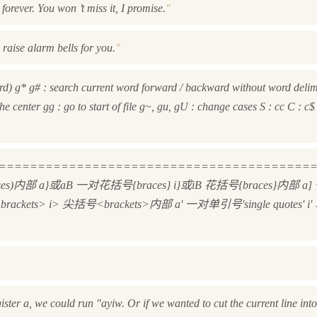
"
orever. You won ’t miss it, I promise.
"
d raise alarm bells for you.
d) g* g# : search current word forward / backward without word delimi
 the center gg : go to start of file g~, gu, gU : change cases S : cc C : c
========================================
theses)内部 a}或aB 一对花括号{braces} i}或iB 花括号{braces}内部
brackets> i> 尖括号<brackets>内部 a' 一对单引号'single quotes' i
ster a, we could run "ayiw. Or if we wanted to cut the current line into 