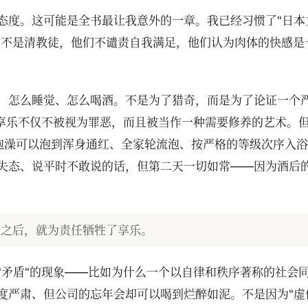
度。这可能是全书最让我意外的一章。我已经习惯了"日本文
人不是清教徒，他们不谴责自我满足，他们认为肉体的快感是
、怎么睡觉、怎么喝酒。不是为了猎奇，而是为了论证一个
享乐不仅不被视为罪恶，而且被当作一种需要修养的艺术。
。泡澡可以泡到浑身通红、全家轮流泡、按严格的等级次序入
失态、说平时不敢说的话，但第二天一切如常——因为酒后的
受之后，就为责任牺牲了享乐。
"矛盾"的现象——比如为什么一个以自律和秩序著称的社会
度严肃、但公司的忘年会却可以喝到烂醉如泥。不是因为"虚