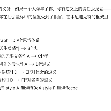
仇的义务。如果一个人侮辱了你，你有道义上的责任去报复—
你在社会坐标中的位置受到了损害。在本尼迪克特的框架里
raph TD A["恩情体系
天生负债"] --> B["忠
无限义务"] A --> C["孝
先的亏欠"] A --> D["道义
还"] D --> E["对社会的道义
"] D --> F["对名声的道义
 A fill:#fff9c4 style F fill:#ffccbc