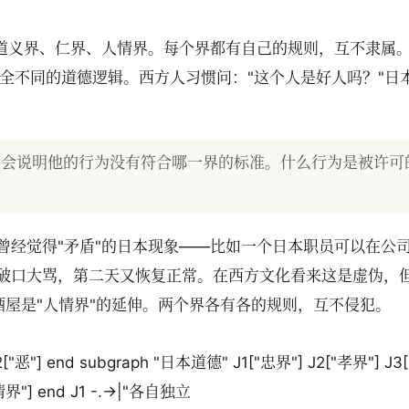
道义界、仁界、人情界。每个界都有自己的规则，互不隶属。
完全不同的道德逻辑。西方人习惯问："这个人是好人吗？"日
们会说明他的行为没有符合哪一界的标准。什么行为是被许可
曾经觉得"矛盾"的日本现象——比如一个日本职员可以在公
破口大骂，第二天又恢复正常。在西方文化看来这是虚伪，
居酒屋是"人情界"的延伸。两个界各有各的规则，互不侵犯。
2["恶"] end subgraph "日本道德" J1["忠界"] J2["孝界"] J
界"] end J1 -.->|"各自独立