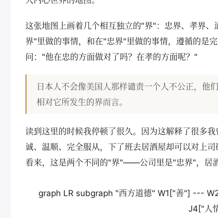
人内心世界的地图。
这张地图上画着几个相互独立的"界"：忠界、孝界、
界"里做的事情，和在"忠界"里做的事情，遵循的是
问："他在忠的方面做对了吗？在孝的方面呢？"
日本人不会像美国人那样谴责一个人不公正，他
相对它所发生的界而言。
读到这里的时候我停顿了很久。因为这解释了很多我
诚、温顺、完全服从，下了班去居酒屋却可以对上司
看来，这是两个不同的"界"——公司里是"忠界"，
graph LR subgraph "西方道德" W1["善"] --- W
J4["人情