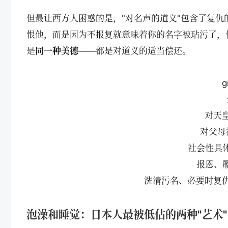
但最让西方人困惑的是，"对名声的道义"包含了复
恨他，而是因为不报复就意味着你的名字被玷污了，
是
同一种美德
——都是对道义的适当偿还。
g
对天皇的
对父母祖
社会性具体偿
报恩、履约
洗清污名、必要时复仇"] style
泡澡和睡觉：日本人最被低估的两种"艺术"