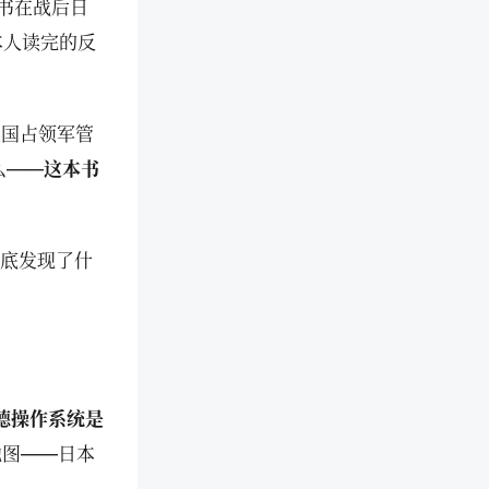
书在战后日
本人读完的反
美国占领军管
么——
这本书
到底发现了什
德操作系统是
地图——日本