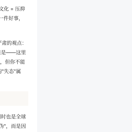
化 = 压抑
一件好事，
严肃的观点：
但是——这里
浴，但你不能
"失态"属
同时也是全球
伪"，而是因