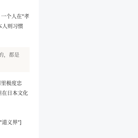
一个人在"孝
本人则习惯
的，都是
司里极度忠
但在日本文化
3["道义界"]