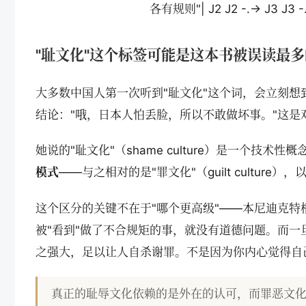
各有规则"| J2 J2 -.-> J3 J3 -.->
"耻文化"这个标签可能是这本书被误读最
大多数中国人第一次听到"耻文化"这个词，会立刻想
结论："哦，日本人怕丢脸，所以不敢做坏事。"这是
她说的"耻文化"（shame culture）是一个技术
模式
——与之相对的是"罪文化"（guilt cultur
这个区分的关键不在于"哪个更高级"——本尼迪克
被"看到"做了不合规矩的事，就没有道德问题。而
之强大，足以让人自杀谢罪。不是因为你内心觉得自
真正的耻辱文化依赖的是外在的认可，而罪恶文