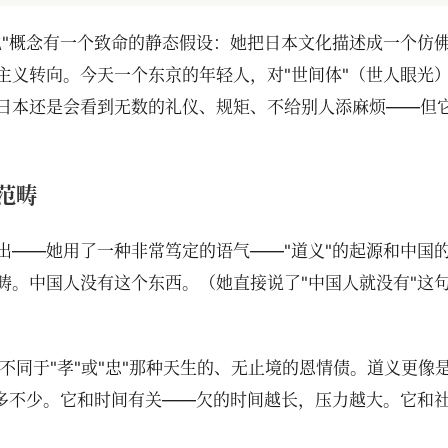
化"概念有一个致命的静态假设：她把日本文化描述成一个仿
主义转向。今天一个东京的年轻人，对"世间体"（世人眼光
日本还是会看到无数的礼仪、规矩、不给别人添麻烦——但
范畴
出——她用了一种非常笃定的语气——"道义"的起源和中国
畴。中国人没有这个东西。（她直接说了"中国人就没有"这
，但不同于"孝"或"忠"那种天生的、无止境的恩情债。道义更像
不多不少。它和时间有关——欠的时间越长，压力越大。它和