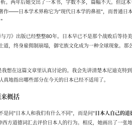
分析。两年后她交出了一本书，字数不多，篇幅不大。但这本
著作——日本学术界称它为"现代日本学的鼻祖"，而普通日
"
菊与刀》出版已经整整80年。日本早已不是那个战败后等待
士道，终身雇佣制崩塌，御宅族文化成为一种全球现象。那
就是我想在这篇文章里认真讨论的。我会先讲清楚本尼迪克特
认真地指出哪些部分在今天的日本已经不适用了。
题来概括
是问"日本人和我们有什么不同"，而是问"
日本人自己的道
忍"这种西方道德词汇去评价日本人的行为。相反，她画出了一张