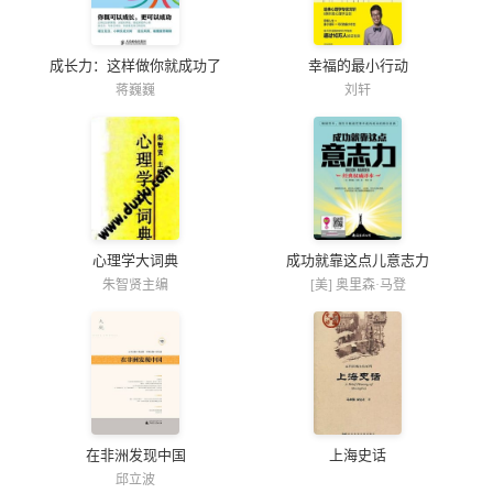
成长力：这样做你就成功了
幸福的最小行动
蒋巍巍
刘轩
心理学大词典
成功就靠这点儿意志力
朱智贤主编
[美] 奥里森·马登
在非洲发现中国
上海史话
邱立波