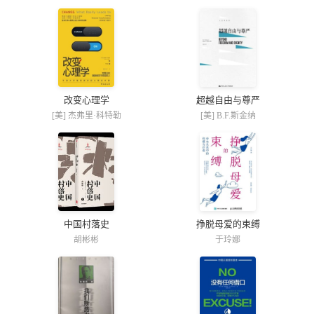
改变心理学
超越自由与尊严
[美] 杰弗里·科特勒
[美] B.F.斯金纳
中国村落史
挣脱母爱的束缚
胡彬彬
于玲娜