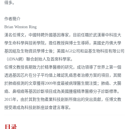
得多。
作者簡介
Brian Winston Ring
漢名任博文，中國特聘外國基因專家，目前任職於武漢華中科技大
學生命科學與技術學院，擔任教授與博士生導師，美國史丹佛大學
基因組及生物資訊學博士後；美國AGI公司和益基生物科技有限公司
（iDNA網）聯合創始人及首席科學家。
任博文教授長期致力於精準醫療的研究，成功領導了世界上第一個
透過基因芯片在分子平均值上確認乳癌患者治療方案的項目，其關
於肺癌檢測的文章獲得2009年度最被病理醫生關注獎；肺癌、大腸
癌、鼻咽癌等基因診斷項目成為美國腫瘤精準醫療分子診斷標準。
2015年，由於其對生物產業科技創新所做出的突出貢獻，任博文教
授受邀成為科技創新座談會建言專家。
目录