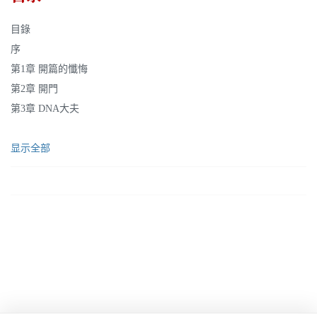
目錄
序
第1章 開篇的懺悔
第2章 開門
第3章 DNA大夫
显示全部