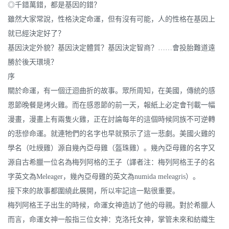
◎千錯萬錯，都是基因的錯？
雖然大家常說，性格決定命運，但有沒有可能，人的性格在基因上
就已經決定好了？
基因決定外貌？基因決定體質？基因決定智商？……會投胎難道遠
勝於後天環境？
序
關於命運，有一個迂迴曲折的故事。眾所周知，在美國，傳統的感
恩節晚餐是烤火雞。而在感恩節的前一天，報紙上必定會刊載一幅
漫畫，漫畫上有兩隻火雞，正在討論每年的這個時候同族不可逆轉
的悲慘命運。就連牠們的名字也早就預示了這一悲劇。美國火雞的
學名（吐綬雞）源自幾內亞母雞（盔珠雞）。幾內亞母雞的名字又
源自古希臘一位名為梅列阿格的王子（譯者注：梅列阿格王子的名
字英文為Meleager，幾內亞母雞的英文為numida meleagris）。
接下來的故事都圍繞此展開，所以牢記這一點很重要。
梅列阿格王子出生的時候，命運女神造訪了他的母親。對於希臘人
而言，命運女神一般指三位女神：克洛托女神，掌管未來和紡織生