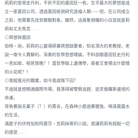
莉莉的堂哥史丹利，不折不扣的基因狂一枚，生平最大的夢想是成
立一家基因公司，透過基因檢測研究造福人類――但，在公司成立
之前，他需要先找到實驗對象，顯然，這兩隻倒楣的小白鼠就是莉
莉和丈夫馬克……
◎冥想與基因
伯特‧尚，莉莉的心靈導師兼冥想啟蒙者，知名頂大的老教授，老
說一堆令人費解的、深奧的哲學思想理論，不料卻跟基因狂史丹利
一見如故、相見恨晚？！當哲學碰上遺傳學，兩者又會擦出什麼樣
的火花呢？！
◎曾經風光的職業，如今竟成階下囚？
不過就是想開通國際市場，竟落得被警察追趕、逃至俄羅斯邊境的
命運，
背負著拋夫棄子（？）的罵名，在森林小屋過著獵兔、喝清晨露水
的生活，
滿屋子的伏特加和阿嘉莎‧克莉絲蒂的小說，竟讓莉莉有超脫一切
的感受……