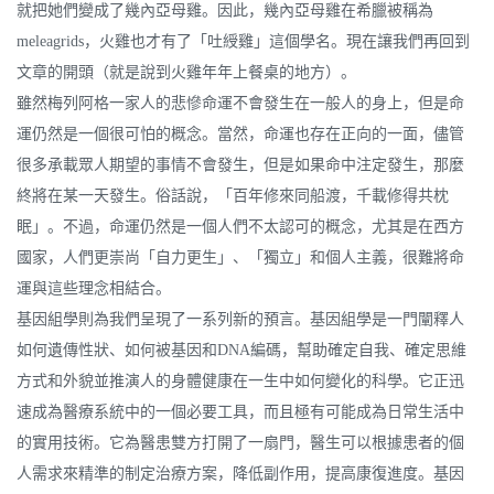
就把她們變成了幾內亞母雞。因此，幾內亞母雞在希臘被稱為
meleagrids，火雞也才有了「吐綬雞」這個學名。現在讓我們再回到
文章的開頭（就是說到火雞年年上餐桌的地方）。
雖然梅列阿格一家人的悲慘命運不會發生在一般人的身上，但是命
運仍然是一個很可怕的概念。當然，命運也存在正向的一面，儘管
很多承載眾人期望的事情不會發生，但是如果命中注定發生，那麼
終將在某一天發生。俗話說，「百年修來同船渡，千載修得共枕
眠」。不過，命運仍然是一個人們不太認可的概念，尤其是在西方
國家，人們更崇尚「自力更生」、「獨立」和個人主義，很難將命
運與這些理念相結合。
基因組學則為我們呈現了一系列新的預言。基因組學是一門闡釋人
如何遺傳性狀、如何被基因和DNA編碼，幫助確定自我、確定思維
方式和外貌並推演人的身體健康在一生中如何變化的科學。它正迅
速成為醫療系統中的一個必要工具，而且極有可能成為日常生活中
的實用技術。它為醫患雙方打開了一扇門，醫生可以根據患者的個
人需求來精準的制定治療方案，降低副作用，提高康復進度。基因