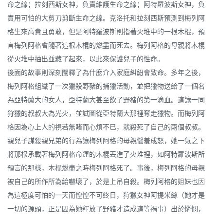
命之線；拉刻西斯女神，負責維護生命之線；阿特羅波斯女神，負
責用可怕的大剪刀剪斷生命之線。克洛托和拉刻西斯預測到梅列阿
格生來高貴且勇敢，但是阿特羅波斯則指著火堆中的一根木棍，預
言梅列阿格會隨著這根木棍的燃盡而死去。梅列阿格的母親將木棍
從火堆中抽出並藏了起來，以此來保護兒子的性命。
後面的故事則深刻闡釋了為什麼介入家庭糾紛會致命。多年之後，
梅列阿格組織了一次獵殺野豬的捕獵活動，並把獵物送給了一個名
為亞特蘭大的女人，亞特蘭大甚至飲了野豬的第一滴血。這讓一同
狩獵的叔叔大為光火，並試圖從亞特蘭大那裡奪走獵物。而梅列阿
格因為心上人的視若無睹而心煩不已，就殺死了自己的兩個叔叔。
親兒子謀殺親兄弟的行為讓梅列阿格的母親惱羞成怒，她一氣之下
將那根承載著梅列阿格命運的木棍丟進了火堆裡，如阿特羅波斯所
預言的那樣，木棍燃盡之時梅列阿格死了。事後，梅列阿格的母親
被自己的所作所為給嚇壞了，於是上吊自殺。梅列阿格的姐妹也因
為這極度可怕的一天而惶惶不可終日，狩獵女神阿提米絲（她才是
一切的源頭，正是因為她釋放了野豬才造成這等禍事）出於憐憫，