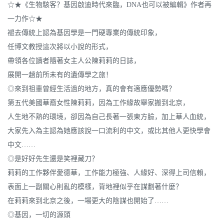
☆★《生物駭客？基因啟迪時代來臨，DNA也可以被編輯》作者再
一力作☆★
褪去傳統上認為基因學是一門硬專業的傳統印象，
任博文教授這次將以小說的形式，
帶領各位讀者隨著女主人公陳莉莉的日誌，
展開一趟前所未有的遺傳學之旅！
◎來到祖輩曾經生活過的地方，真的會有適應優勢嗎？
第五代美國華裔女性陳莉莉，因為工作緣故舉家搬到北京，
人生地不熟的環境，卻因為自己長著一張東方臉，加上華人血統，
大家先入為主認為她應該說一口流利的中文，或比其他人更快學會
中文……
◎是好好先生還是笑裡藏刀？
莉莉的工作夥伴愛德華，工作能力極強、人緣好、深得上司信賴，
表面上一副關心則亂的模樣，背地裡似乎在謀劃著什麼？
在莉莉來到北京之後，一場更大的陰謀也開始了……
◎基因，一切的源頭