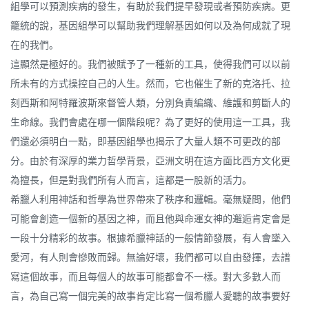
組學可以預測疾病的發生，有助於我們提早發現或者預防疾病。更
籠統的說，基因組學可以幫助我們理解基因如何以及為何成就了現
在的我們。
這顯然是極好的。我們被賦予了一種新的工具，使得我們可以以前
所未有的方式操控自己的人生。然而，它也催生了新的克洛托、拉
刻西斯和阿特羅波斯來督管人類，分別負責編織、維護和剪斷人的
生命線。我們會處在哪一個階段呢？為了更好的使用這一工具，我
們還必須明白一點，即基因組學也揭示了大量人類不可更改的部
分。由於有深厚的業力哲學背景，亞洲文明在這方面比西方文化更
為擅長，但是對我們所有人而言，這都是一股新的活力。
希臘人利用神話和哲學為世界帶來了秩序和邏輯。毫無疑問，他們
可能會創造一個新的基因之神，而且他與命運女神的邂逅肯定會是
一段十分精彩的故事。根據希臘神話的一般情節發展，有人會墜入
愛河，有人則會慘敗而歸。無論好壞，我們都可以自由發揮，去譜
寫這個故事，而且每個人的故事可能都會不一樣。對大多數人而
言，為自己寫一個完美的故事肯定比寫一個希臘人愛聽的故事要好