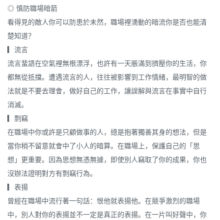
◎ 慎防職場暗箭
看得見的敵人你可以防患於未然，職場裡湧動的暗流你是否也能清
楚知道？
▎流言
流言蜚語在空氣裡無根漂浮，也許有一天脹滿到擠壓你的生活，你
都無從抵擋。遭遇流言的人，往往被影響到工作情緒，最明智的做
法就是不要去理會，做好自己的工作，讓誤解與流言在事實中自行
消滅。
▎剽竊
在職場中你或許是只顧做事的人，總是抱著獨善其身的想法，但是
當你稍不留意就會中了小人的暗算。在職場上，保護自己的「思
想」更重要。因為思想無憑無據，即使別人竊取了你的成果，你也
沒辦法證明對方有剽竊行為。
▎表揚
曾經在職場中流行著一句話：恨他就表揚他。在競爭激烈的職場
中，別人對你的表揚並不一定是真正的表揚。在一片叫好聲中，你