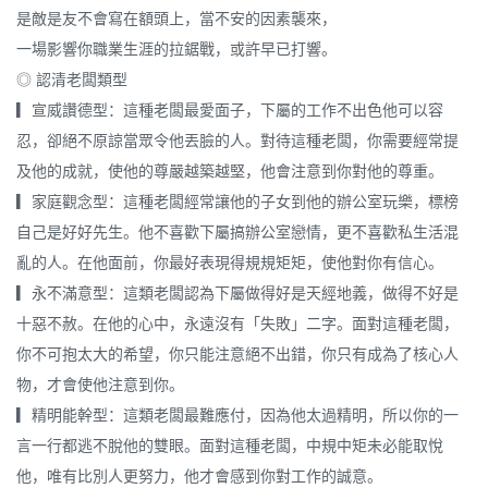
是敵是友不會寫在額頭上，當不安的因素襲來，
一場影響你職業生涯的拉鋸戰，或許早已打響。
◎ 認清老闆類型
▎宣威讚德型：這種老闆最愛面子，下屬的工作不出色他可以容
忍，卻絕不原諒當眾令他丟臉的人。對待這種老闆，你需要經常提
及他的成就，使他的尊嚴越築越堅，他會注意到你對他的尊重。
▎家庭觀念型：這種老闆經常讓他的子女到他的辦公室玩樂，標榜
自己是好好先生。他不喜歡下屬搞辦公室戀情，更不喜歡私生活混
亂的人。在他面前，你最好表現得規規矩矩，使他對你有信心。
▎永不滿意型：這類老闆認為下屬做得好是天經地義，做得不好是
十惡不赦。在他的心中，永遠沒有「失敗」二字。面對這種老闆，
你不可抱太大的希望，你只能注意絕不出錯，你只有成為了核心人
物，才會使他注意到你。
▎精明能幹型：這類老闆最難應付，因為他太過精明，所以你的一
言一行都逃不脫他的雙眼。面對這種老闆，中規中矩未必能取悅
他，唯有比別人更努力，他才會感到你對工作的誠意。