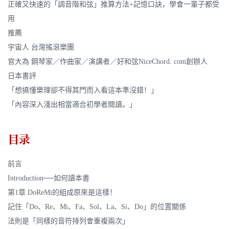
正確又快速的「調音階和弦」推算方法+記憶口訣，學會一輩子都受
用
推薦
宇宙人 台灣搖滾樂團
官大為 鋼琴家／作曲家／演講者／好和弦NiceChord. com創辦人
日本書評
「想搞懂樂理卻不得其門而入看這本準沒錯！」
「內容深入淺出相當適合初學者閱讀。」
目录
前言
Introduction──如何讀本書
第1章 DoReMi的組成原來是這樣！
記住「Do、Re、Mi、Fa、Sol、La、Si、Do」的位置關係
法則是「同樣的音符排列會重複兩次」