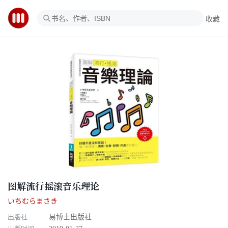
收藏
图解流行摇滚音乐理论
いちむらまさき
出版社
易博士出版社