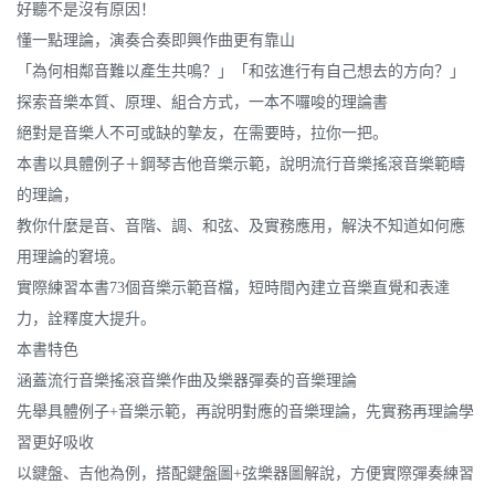
好聽不是沒有原因！
懂一點理論，演奏合奏即興作曲更有靠山
「為何相鄰音難以產生共鳴？」「和弦進行有自己想去的方向？」
探索音樂本質、原理、組合方式，一本不囉唆的理論書
絕對是音樂人不可或缺的摯友，在需要時，拉你一把。
本書以具體例子＋鋼琴吉他音樂示範，說明流行音樂搖滾音樂範疇
的理論，
教你什麼是音、音階、調、和弦、及實務應用，解決不知道如何應
用理論的窘境。
實際練習本書73個音樂示範音檔，短時間內建立音樂直覺和表達
力，詮釋度大提升。
本書特色
涵蓋流行音樂搖滾音樂作曲及樂器彈奏的音樂理論
先舉具體例子+音樂示範，再說明對應的音樂理論，先實務再理論學
習更好吸收
以鍵盤、吉他為例，搭配鍵盤圖+弦樂器圖解說，方便實際彈奏練習