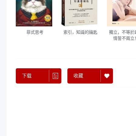
菲式思考
索引，知識的鑰匙
獨立，不等於
情誓不兩立
下载
收藏