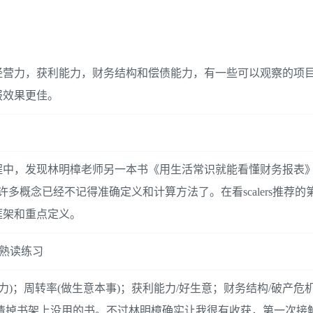
经营力，获利能力，财务结构和偿债能力，有一些可以观察的项
报效果更佳。
程中，发现林明樟老师另一本书《用生活常识就能看懂财务报表
多概念已经不记得准确定义和计算方法了。在看scalers推荐的
框架和重点定义。
要熟读练习
力)；周转率(做生意本事)；获利能力/好生意；财务结构/破产危
清掉书架上没用的书。不过林明樟确实让我很有收获，第一次接