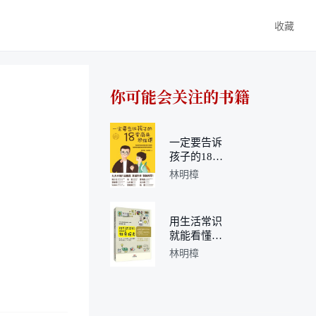
收藏
你可能会关注的书籍
一定要告诉
孩子的18堂
商业思维课
林明樟
用生活常识
就能看懂财
务报表
林明樟