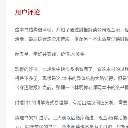
用户评论
这本书结构很清晰，介绍了通过财报解读公司现金流，
清晰，最后综合这些来选股，搭配另一本生活常识读财
超五星，学好并实践，价值1w美金。
难得的好书。比想象中快很多地看完了。看这本书的过
得差不多了。现状是这2本书的整体结构大略记得，但是许
《穿透财报》之前，整理一下林明樟老师两本书的全书
[中翻中]的讲解方式易理解，有给出建议阈值分析，需
清理书架71 进阶。三大表以后循序渐进，现金流(存活能
力。 四年前买的书了，今来阅读也不是为了投资，只想