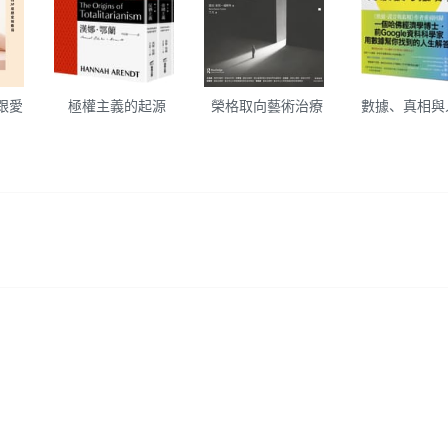
跟愛
極權主義的起源
榮格取向藝術治療
數據、真相與
！