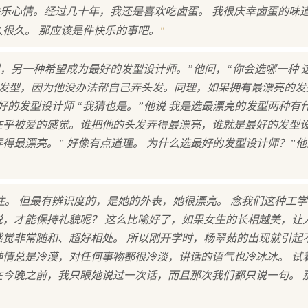
乐心情。经过几十年，我还是喜欢吃卤蛋。 我很庆幸卤蛋的味
"
久很久。 那应该是件快乐的事吧。
，另一种希望成为最好的发型设计师。”他问，“你会选哪一种 
的发型，因为他没办法帮自己弄头发。同理，如果拥有最漂亮的发
好的发型设计师 “我猜也是。”他说 我是选最漂亮的发型两种有什
在乎被爱的感觉。谁把他的头发弄得最漂亮，谁就是最好的发型
得最漂亮。” 好像有点道理。 为什么选最好的发型设计师？”他
。 但最有辨识度的，是她的外表，她很漂亮。 念我们这种工
说，才能保持礼貌呢？ 这么比喻好了，如果女生的长相越美，让
感觉非常随和、超好相处。 所以刚开学时，杨翠茹的出现就引起
神情总是冷漠，对任何事物都很冷淡，讲话的语气也冷冰冰。 试
在今晚之前，我只眼她说过一次话，而且那次我们都只说一句。 