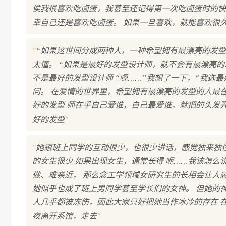
侯我很喜欢吃卤蛋，我甚至还记得第一次吃卤蛋时的快
幸自己还是喜欢吃卤蛋。 如果一旦喜欢，就能喜欢很
"
“如果这世间分成两种人，一种希望拥有最漂亮的发型
太懂。 “如果是最好的发型设计师，就不会有最漂亮
不是最好的发型设计师 “嗯……”我想了一下，“我选最
问。 在爱情的世界里，希望拥有最漂亮的发型的人最
好的发型 师在乎自己爱谁，自己最爱谁，就把的头发弄
"
好的发型
"
她跟班上同学的互动很少，也很少讲话，感觉独来独住
的女生很少 如果出现女生，通常长得 呢……我该怎么
做、难亲近， 那么念工学领域女研究生的长相会让人
她似乎也成了班上男同学甚至学长们的女神。 但她的
人几乎都被冻伤，因此大家只好把她当作冰冷的存在 
"
夜离开系馆，走去