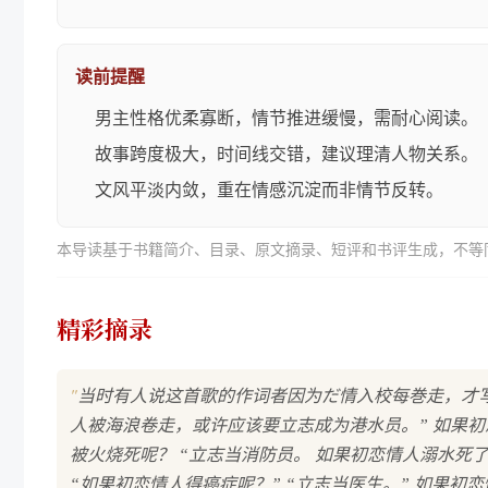
读前提醒
男主性格优柔寡断，情节推进缓慢，需耐心阅读。
故事跨度极大，时间线交错，建议理清人物关系。
文风平淡内敛，重在情感沉淀而非情节反转。
本导读基于书籍简介、目录、原文摘录、短评和书评生成，不等
精彩摘录
"
当时有人说这首歌的作词者因为だ情入校每巻走，才写下
人被海浪卷走，或许应该要立志成为港水员。” 如果初
被火烧死呢？ “立志当消防员。 如果初恋情人溺水死了
“如果初恋情人得癌症呢？” “立志当医生。” 如果初