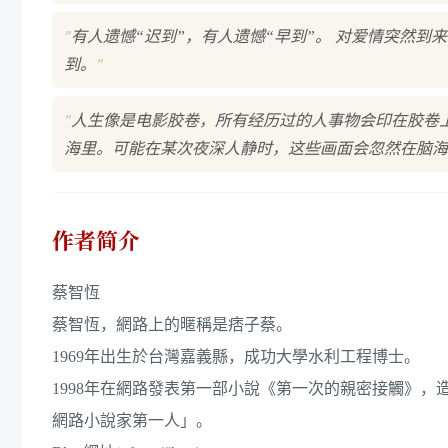
"
有人遗憾“迟到”，有人遗憾“早到”。 对爱情突然到
"
到。
"
人生像是电影胶卷，所有经历过的人事物会印在胶卷
海里。可能在某次夜深人静时，这些画面会忽然在脑海
作者简介
蔡智恆
蔡智恆，網路上的暱稱是痞子蔡。
1969年出生於台灣嘉義縣，成功大學水利工程博士。
1998年在網路發表第一部小說《第一次的親密接觸》
網路小說家第一人」。