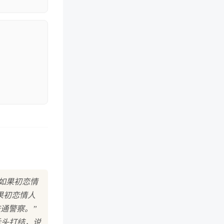
“如果初恋情
果初恋情人
交通警察。”
舌头打结，说