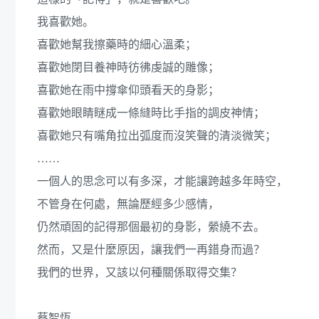
我喜歡她。
喜歡她幫我擦藥時的細心溫柔；
喜歡她閉目養神時彷彿虔誠的雕像；
喜歡她在雨中撐傘仰頭看天的身影；
喜歡她眼睛瞇成一條縫時比手指的調皮神情；
喜歡她只有嘴角拉出弧度而沒笑聲的清淡微笑；
……
一個人的思念可以有多深，才能讓跨越多年時空，
不管身在何處，無論歷經多少感情，
仍然頑固的記得那個最初的身影，縈繞不去。
然而，又是什麼原因，讓我們一再錯身而過？
我們的世界，又該以何種關係取得交集？
蔡智恆