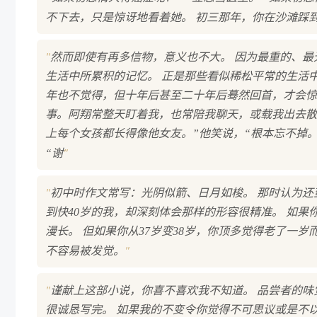
不下去，只是惊讶地看着她。 初三那年，你在沙滩踩
"
然而即使有再多信物，意义也不大。 因为最重的、最
生活中所累积的记忆。 正是那些看似稀松平常的生活
年也不觉得，但十年后甚至二十年后蓦然回首，才会惊
事。阿翔常整天盯着我，也常陪我聊天，或载我出去散散
上每个女孩都长得像他女友。”他笑说，“根本忘不掉。
"
“谢
"
初中时作文常写：光阴似箭、日月如梭。 那时认为还
到快40岁的我，却深刻体会那样的形容很精准。 如果
漫长。 但如果你从37岁变38岁，你顶多觉得老了一
"
不容易被发觉。
"
谨献上这部小说，你喜不喜欢我不知道。 品尝者的味
很诚恳写完。 如果我的不变令你觉得不可思议或是不