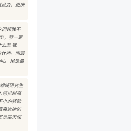
道没变，更庆
这问题我不
型，就一定
么差 我
设计师。而最
问。 果是最
学领域研究生
人感觉越高
不小的骚动
着靠近她的
那是某天深