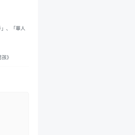
手」、「華人
男孩》