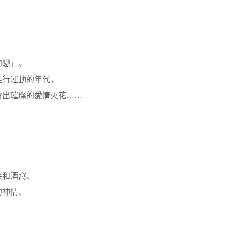
初戀」。
推行運動的年代，
會出璀璨的愛情火花……
笑和酒窩、
的神情、