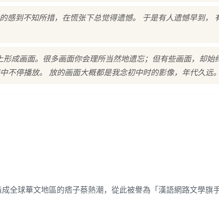
来的感到不知所措，在慌张下总觉得遗憾。 于是有人遗憾早到， 
上形成画面。很多画面你会理所当然地遗忘；但有些画面，却始
中不停播放。 放的画面大概都是我念初中时的影像，年代久远
，造成全球華文地區的痞子蔡熱潮，從此被譽為「漢語網路文學旗