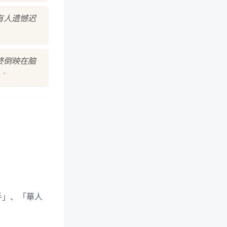
有人遗憾迟
终倒映在脑
"
。
手」、「華人