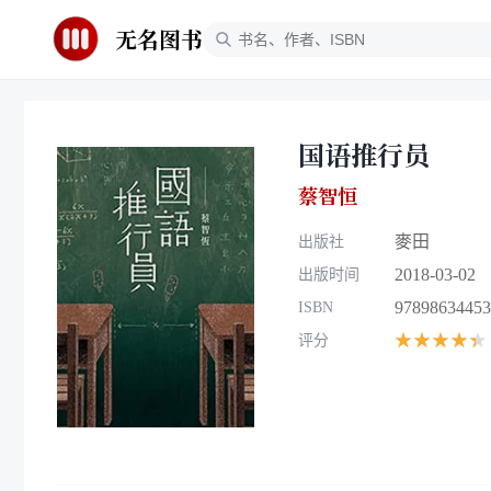
无名图书
国语推行员
蔡智恒
麥田
出版社
2018-03-02
出版时间
97898634453
ISBN
★★★★★
评分