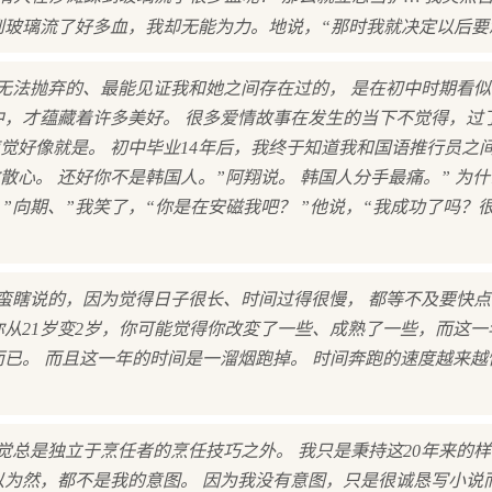
到玻璃流了好多血，我却无能为力。地说，“那时我就决定以后要
无法抛弃的、最能见证我和她之间存在过的， 是在初中时期看
中，才蕴藏着许多美好。 很多爱情故事在发生的当下不觉得，过
觉好像就是。 初中毕业14年后，我终于知道我和国语推行员之
心。 还好你不是韩国人。”阿翔说。 韩国人分手最痛。” 为什
”向期、”我笑了，“你是在安磁我吧？ ”他说，“我成功了吗？
蛮瞎说的，因为觉得日子很长、时间过得很慢， 都等不及要快点
你从21岁变2岁，你可能觉得你改変了一些、成熟了一些，而这
岁而已。 而且这一年的时间是一溜烟跑掉。 时间奔跑的速度越来
觉总是独立于烹任者的烹任技巧之外。 我只是秉持这20年来的
以为然，都不是我的意图。 因为我没有意图，只是很诚恳写小说而