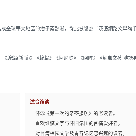
，造成全球華文地區的痞子蔡熱潮，從此被譽為「漢語網路文學旗
《蝙蝠(新版)》《蝙蝠》《阿尼瑪》《回眸》《鯨魚女孩 池塘
适合谁读
。
怀念《第一次的亲密接触》的老读者。
。
喜欢细腻文字与怀旧氛围的言情爱好者。
对台湾校园文学及青春记忆感兴趣的读者。