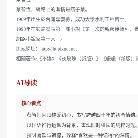
蔡智恆，網路上的暱稱是痞子蔡。
1969年出生於台灣嘉義縣，成功大學水利工程博士。
1998年在網路發表第一部小說《第一次的親密接觸》
網路小說家第一人」。
Blog網址：http://jht.pixnet.net
相關著作:《不換》《夜玫瑰（新版）》《暖暖（新版）》
AI导读
核心看点
蔡智恒回归纯爱初心，书写跨越四十年的初恋情结
以国语推行运动为背景，重现旧时校园的纯粹时光
探讨喜欢与遗憾，诠释“喜欢是一种记得”的深情。