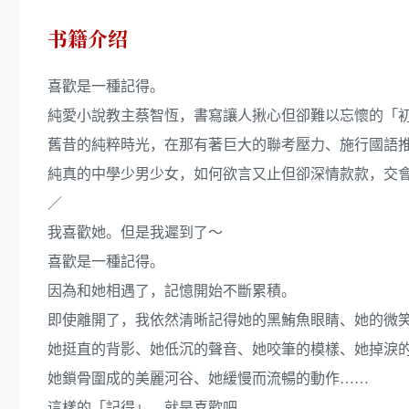
书籍介绍
喜歡是一種記得。
純愛小說教主蔡智恆，書寫讓人揪心但卻難以忘懷的「
舊昔的純粹時光，在那有著巨大的聯考壓力、施行國語
純真的中學少男少女，如何欲言又止但卻深情款款，交
／
我喜歡她。但是我遲到了～
喜歡是一種記得。
因為和她相遇了，記憶開始不斷累積。
即使離開了，我依然清晰記得她的黑鮪魚眼睛、她的微
她挺直的背影、她低沉的聲音、她咬筆的模樣、她掉淚
她鎖骨圍成的美麗河谷、她緩慢而流暢的動作……
這樣的「記得」，就是喜歡吧。