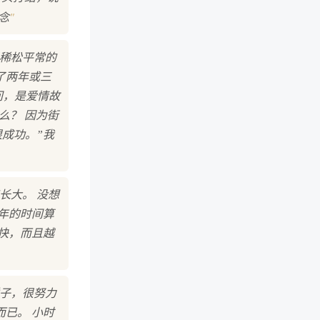
"
念
似稀松平常的
了两年或三
间，是爱情故
么？ 因为街
很成功。”我
长大。 没想
一年的时间算
越快，而且越
样子，很努力
已。 小时