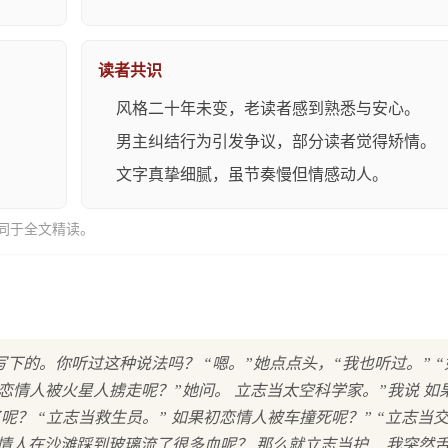
读者共识
风格二十年未变，老读者感到熟悉与安心。
男主纠结行为引发争议，部分读者觉得矫情。
文字真挚细腻，虽节奏慢但情感动人。
同于全文精读。
的。你听过这种说法吗？ “嗯。”她点点头，“我也听过。” 
恋情人被火星人掳走呢？”她问。 立志当太空科学家。”我说 如
呢？ “立志当救生员。” 如果初恋情人被车撞死呢？” “立志当
恋情人在沙滩踩到玻璃流了很多血呢？ 那么就立志当护… 我突然