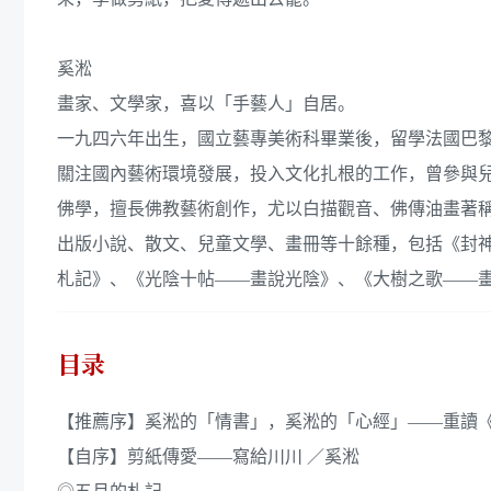
奚淞
畫家、文學家，喜以「手藝人」自居。
一九四六年出生，國立藝專美術科畢業後，留學法國巴
關注國內藝術環境發展，投入文化扎根的工作，曾參與
佛學，擅長佛教藝術創作，尤以白描觀音、佛傳油畫著
出版小說、散文、兒童文學、畫冊等十餘種，包括《封
札記》、《光陰十帖——畫說光陰》、《大樹之歌——
目录
【推薦序】奚淞的「情書」，奚淞的「心經」——重讀
【自序】剪紙傳愛——寫給川川 ／奚淞