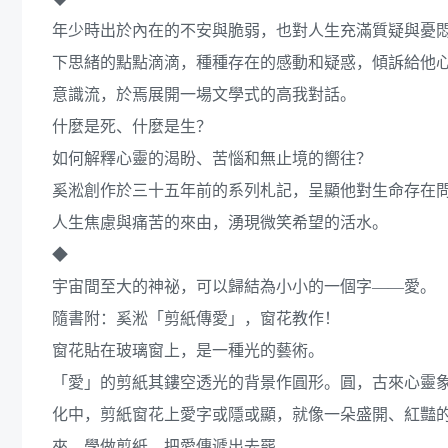
年少時出於內在的不安與脆弱，也對人生充滿質疑與憂
下思緒的點點滴滴，種種存在的感動和疑惑，傾訴給他心
意識流，於焉展開一場文學式的高我對話。
什麼是死、什麼是生？
如何解釋心靈的渴盼、苦惱和無止境的嚮往？
奚淞創作於三十五年前的系列札記，呈顯他對生命存在
人生焦慮與痛苦的來由，湧現微笑希望的活水。
◆
宇宙間至大的神祕，可以歸結為小小的一個字——愛。
隨書附：奚淞「剪紙傳愛」，窗花教作！
窗花貼在玻璃窗上，是一種光的藝術。
「愛」的剪紙其鏤空透光的背景作圓形。圓，古來心靈
化中，剪紙窗花上愛字或隱或顯，就像一朵盛開、紅豔
來，學做剪紙，把愛傳遞出去罷。