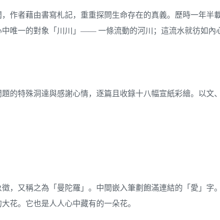
悶，作者藉由書寫札記，重重探問生命存在的真義。歷時一年半
中唯一的對象「川川」—— 一條流動的河川；這流水就彷如內
問題的特殊洞達與感謝心情，逐篇且收錄十八幅宣紙彩繪。以文
象徵，又稱之為「曼陀羅」。中間嵌入筆劃飽滿連結的「愛」字
的大花。它也是人人心中藏有的一朵花。