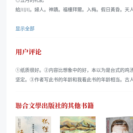
◎五月的札記
給川川。婦人。神蹟。福樓拜爾。入梅。假日黃昏。天
显示全部
用户评论
①纸质很好。②内容比想象中的好，本以为是台式的鸡
坚定。③作者写此书的年龄和我看此书的年龄相当。古
聯合文學出版社
的其他书籍