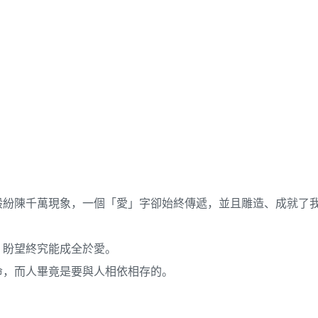
般紛陳千萬現象，一個「愛」字卻始終傳遞，並且雕造、成就了
，盼望終究能成全於愛。
命，而人畢竟是要與人相依相存的。