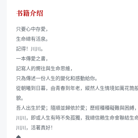
书籍介绍
只要心中存愛，
生命總有活泉。
記得！川川。
一本傳愛之書，
記寫人的嚮往與生命思維，
只為傳述一份人生的變化和感動給你。
從朝曦到日暮，由青春到年老，縱然人生情境如萬花筒
貌。
吾人出生於愛；隨順並歸依於愛；歷經種種礙難與困縛
川川，即或人生有時不免孤獨，我總信賴生命會聯結生
川川，活著真好！
◆