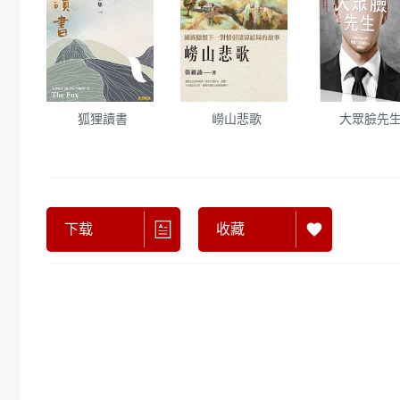
狐狸讀書
嶗山悲歌
大眾臉先
下载
收藏