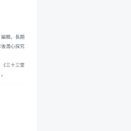
》編輯，長期
年後潛心探究
、《三十三堂
》。