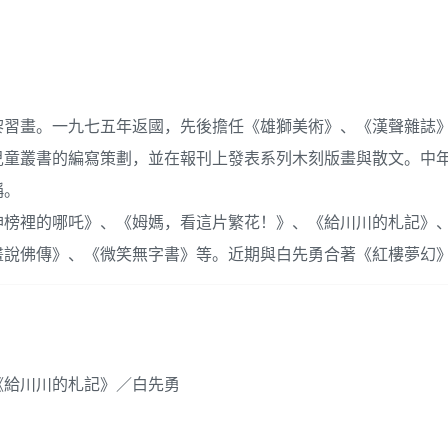
黎習畫。一九七五年返國，先後擔任《雄獅美術》、《漢聲雜誌
兒童叢書的編寫策劃，並在報刊上發表系列木刻版畫與散文。中
稱。
神榜裡的哪吒》、《姆媽，看這片繁花！》、《給川川的札記》
畫說佛傳》、《微笑無字書》等。近期與白先勇合著《紅樓夢幻
《給川川的札記》／白先勇