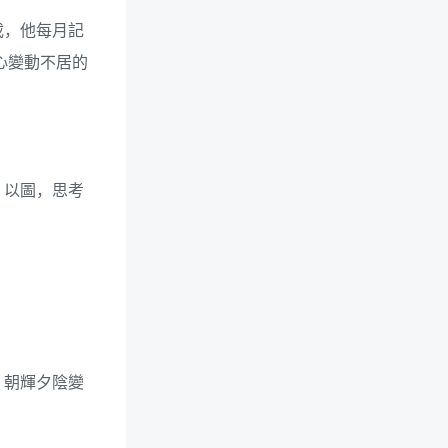
載，他每月記
心變動不居的
、以圖，思考
。朝輝夕陰變