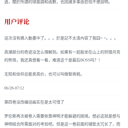
過，關於所謂的球面調和函數，也因諸多事由恐怕不便說明。
用户评论
這次沒有摘入動畫中了。。。於是記不太清內容了我囧= =。。。
高潮部分的奇迹没怎么理解到。如果有一屁股坐在山上的狩猎月亮
的熊怪，我还真想看一看，难道这个是最后BOSS吗？！
无知和信仰总能卖高价，也可以叫做智商税。
06/28-07/12
第四卷没改编动画实在是太可惜了
罗伦斯再次被卷入需要依靠神明才能躲避的困境。想必这就是想与
神明结合所需面对的考验吧。但是这一卷前面的铺垫太冗长了，而