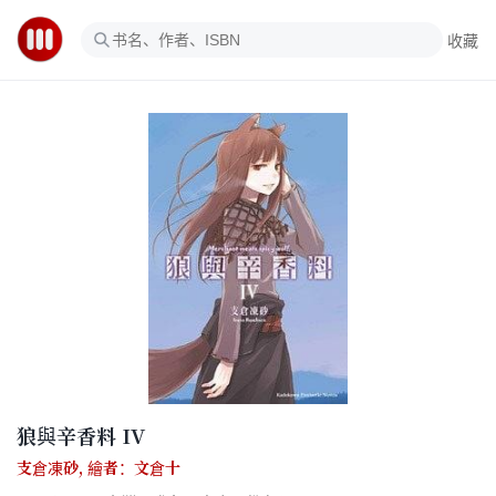
收藏
狼與辛香料 IV
支倉凍砂
,
繪者：文倉十