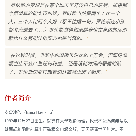
"
罗伦斯的梦想是在某个城市里开设自己的店铺，如果那
个愿望真的能实现的话，到时候当然是两个人比一个
人，三个人比两个人好（忍不住插一句，罗伦斯连小孩
都考虑进去了…..）罗伦斯觉得如果赫箩也在身边的话那
"
就比什么都能让他安心也是当然的。
"
在这种时候，毛毯中的温暖虽说比的上万金，但那份温
暖岂止不会产生任何利益， 还是消耗时间的恶魔的孩
"
子，罗伦斯边那样想着边从被窝里爬了起来。
作者简介
支倉凍砂（Isuna Hasekura）
1982年12月27日出生。就算在大學攻讀物理，也想不透為何無法以
球面調和函數計算出正確稅金申報金額，天天感嘆世間無常。不