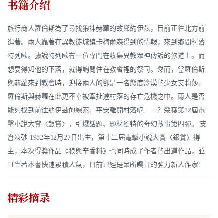
书籍介绍
旅行商人羅倫斯為了尋找狼神赫蘿的故鄉約伊茲，目前正往北方前
進著。兩人靠著在異教徒城鎮卡梅爾森得到的情報，來到鄉間村落
特列歐。據說特列歐有一位專門在收集異教眾神傳說的修道士。而
想要得知他的下落，就得詢問住在教會裡的祭司。然而，當羅倫斯
與赫蘿來到教會時，迎接兩人的卻是一名態度冷漠的少女艾莉莎。
羅倫斯與赫蘿在此更不幸被牽扯進村落的存亡危機之中。兩人是否
能夠找到前往約伊茲的線索，平安離開村落呢……？榮獲第12屆電
擊小說大賞〈銀賞〉，引爆話題、題材獨特的奇幻故事第四彈。 支
倉凍砂 1982年12月27日出生，第十二屆電擊小說大賞〈銀賞〉得
主，本次得獎作品《狼與辛香料》也同時成了作者的出道作品，並
且靠著本書快速累積人氣，目前已經是眾所矚目的強力新人作家！
精彩摘录