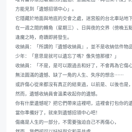
方能見到「遺憾招領中心」。
它隱藏於地面與地底的交會之處，迷宮般的台北車站地
在一週之間的轉角（星期三）、日與夜的交界（傍晚五
逢魔之時，奇蹟即將發生。
收納員：「所謂的『遺憾收納員』，並不是收納信件物
少年：「意思是就可以遺忘了嗎？像失憶那樣？」
收納員：「不是，是可以跟過去和好了，不會再為它傷
無法圓滿的遺憾、缺了一角的人生、失序的想念⋯⋯
或許傷心從來都沒有真正的結束過，以前是、以後也是
然而，遺憾收納員會溫柔收起你的遺憾。
你有什麼遺憾呢？把它們帶來這裡吧，這裡會打包你的
當你準備好了，就來到遺憾招領中心吧！
傷痛是人生的一部分，不需要強迫自己不再傷心，
然而，我們卻可以好好與它和平共處。