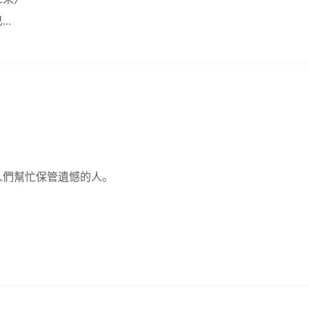
..
人們幫忙保管遺憾的人。
。