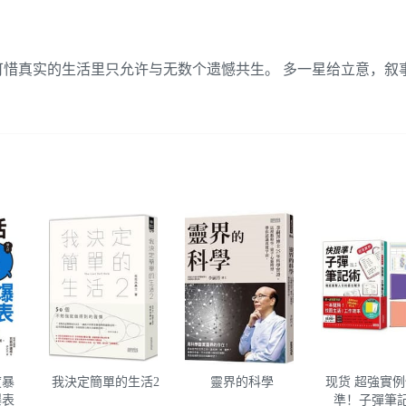
惜真实的生活里只允许与无数个遗憾共生。 多一星给立意，叙
度暴
我決定簡單的生活2
靈界的科學
现货 超強實
爆表
準！子彈筆