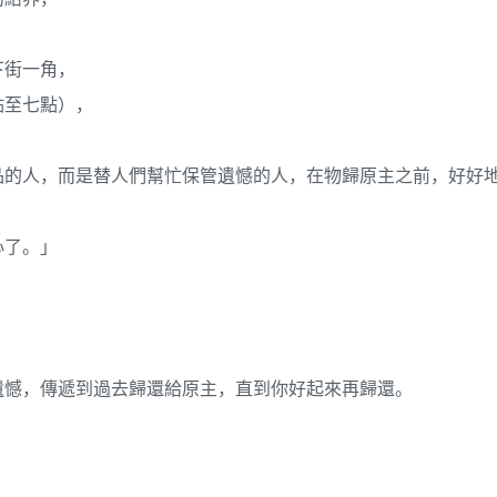
下街一角，
點至七點），
品的人，而是替人們幫忙保管遺憾的人，在物歸原主之前，好好
心了。」
，
遺憾，傳遞到過去歸還給原主，直到你好起來再歸還。