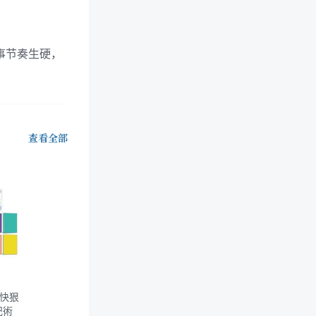
事节奏生硬，
查看全部
例快狠
記術