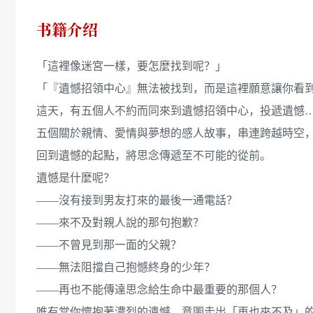
书籍介绍
「這裡像迷宮一樣，要怎麼找到呢？」
「『遺憾招領中心』無法被找到，而是這裡願意讓你看
這天，有五個人不約而同來到遺憾招領中心，投遞遺憾
五個關於親情、愛情與夢想的感人故事，串連跨越時空
回到遺憾的起點，將思念傳遞至不可能的從前。
遺憾是什麼呢？
——沒有接到男友打來的最後一通電話？
——來不及對親人說的那句抱歉？
——不曾見到那一面的父親？
——無法阻擋自己抱憾終身的少年？
——再也不能傳達思念給生命中最重要的那個人？
唯有當你懷抱著濃烈的遺憾、意圖走出「再也來不及」