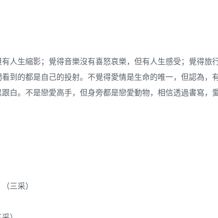
但有人生縮影；覺得音樂沒有喜怒哀樂，但有人生感受；覺得旅
們看到的都是自己的投射。不覺得愛情是生命的唯一，但認為，
黑跟白。不是戀愛高手，但身旁都是戀愛動物，相信透過書寫，
》（三采）
三采）