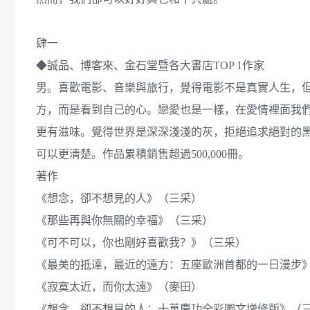
肆一
◆誠品、博客來、金石堂暨各大書店TOP 1作家
男。喜歡電影、音樂與旅行，覺得電影不是真實人生，
方，而是看到自己的心。戀愛也是一樣，在愛情裡面我
更有滋味。覺得世界是深深淺淺的灰，拒絕追求絕對的
可以更清楚。作品累積銷售超過500,000冊。
著作
《想念，卻不想見的人》（三采）
《那些再與你無關的幸福》（三采）
《可不可以，你也剛好喜歡我？》（三采）
《最美的抵達，最近的遠方：五座歐洲首都的一日漫步
《寂寞太近，而你太遠》（麥田）
《想念，卻不想見的人：十萬慶功全彩圖文增修版》（