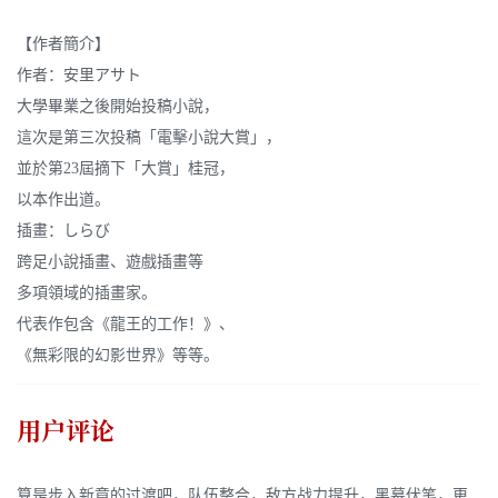
【作者簡介】
作者：安里アサト
大學畢業之後開始投稿小說，
這次是第三次投稿「電擊小說大賞」，
並於第23屆摘下「大賞」桂冠，
以本作出道。
插畫：しらび
跨足小說插畫、遊戲插畫等
多項領域的插畫家。
代表作包含《龍王的工作！》、
《無彩限的幻影世界》等等。
用户评论
算是步入新章的过渡吧，队伍整合，敌方战力提升，黑幕伏笔，更