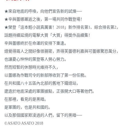
★來自地底的呼喚，向他們宣告新的試煉──
★辛與蕾娜邂逅之後，第一場共同作戰登場！
★榮登「這本輕小說真厲害！2018」新作排名第1、綜合排名第2，
話題持續延燒的電擊大賞「大賞」得獎作品續集！
辛與蕾娜終於在命運的安排下重逢。
總覺得兩人之間好像很親密，弄得芙蕾德利嘉與可蕾娜驚恐萬分，
也讓憂心忡忡的萊登等人勞心勞力。
然而短暫的休憩時光維持不久，
以蕾娜為作戰司令的新部隊收到了第一份任務。
在共和國八十五區內北部的舊地下鐵總站，
建造於地底深處的軍團據點，正張開大口等著他們。
在那裡，看見的是黑暗。
是軍團的，也是共和國的。
以及那個國家欺凌過的人們，留下的黑暗──
©ASATO ASATO 2018