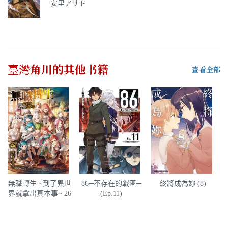
安里アサト
臺灣角川
的其他书籍
查看全部
無職轉生 ~到了異世
86─不存在的戰區─
終將成為妳 (8)
界就拿出真本事~ 26
(Ep.11)