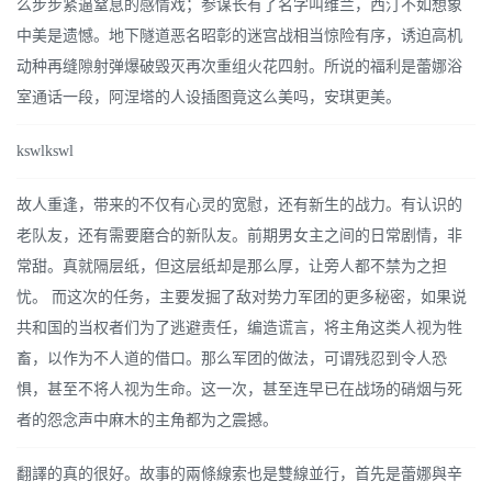
么步步紧逼窒息的感情戏；参谋长有了名字叫维兰，西汀不如想象
中美是遗憾。地下隧道恶名昭彰的迷宫战相当惊险有序，诱迫高机
动种再缝隙射弹爆破毁灭再次重组火花四射。所说的福利是蕾娜浴
室通话一段，阿涅塔的人设插图竟这么美吗，安琪更美。
kswlkswl
故人重逢，带来的不仅有心灵的宽慰，还有新生的战力。有认识的
老队友，还有需要磨合的新队友。前期男女主之间的日常剧情，非
常甜。真就隔层纸，但这层纸却是那么厚，让旁人都不禁为之担
忧。 而这次的任务，主要发掘了敌对势力军团的更多秘密，如果说
共和国的当权者们为了逃避责任，编造谎言，将主角这类人视为牲
畜，以作为不人道的借口。那么军团的做法，可谓残忍到令人恐
惧，甚至不将人视为生命。这一次，甚至连早已在战场的硝烟与死
者的怨念声中麻木的主角都为之震撼。
翻譯的真的很好。故事的兩條線索也是雙線並行，首先是蕾娜與辛