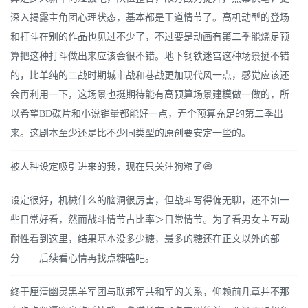
深入揭露主角团心理状态，基本都是王道情节了。高机动型的登场
和打斗在别的作品也见过不少了，不过要是动画有第二季能烧足预
算把这种打斗做出来应该会很不错。地下钢铁迷宫这种场景挺不错
的，比单纯的二战时期城市战和巷战更加现代风一点，感觉应该还
会再利用一下，这场景也挺期待能有高预算场景建模做一做的，所
以希望BD碟片和小说销量都能好一点，弄个预算充足的第二季出
来。这剧本至少还是比不少同类型的原创要安定一些的。
被人种设定吸引进来的我，现在只关注狗粮了😅
设定很好，机械什么的脑洞很厉害，但战斗写得偏无聊，还不如一
些日常好看，然而战斗情节占比率＞日常情节。为了看男女主互动
耐性看到这里，结果基本没多少糖，最多的糖还在正文以外的部
分……后续看心情再找点糖嗑吧。
终于厘清幽灵黑羊军团与联邦军共和军的关系，仰赖前几章并不那