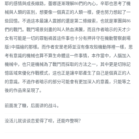
耶的感情與成長線路，蕾娜逐漸理解86們的內心，辛耶也思考了機
械與人類的區別，想要像一個真正的人類一樣，便也努力想起了一
些回憶。不過這本最讓人震撼的還是第二條線索，也就是軍團與86
們的戰鬥。戰鬥場景刻畫的叫人熱血沸騰，而且作者暗示的天才少
女有可能是一切的罪魁禍首這件事也十分有押井守在機動警察劇場
版1中描繪的那樣。而作者安里老師並沒有像攻殼機動隊裡一樣，思
考有意識的機械也算不算生命體這一件事情，本作當中，人腦加入
機械中，也只是機械為了戰鬥而採取的方法之一，其中更是切除記
憶區域來優化作戰模式，這也正是讓辛耶產生了自己是個真正的人
的意識。不過作者暗示的部分可能會有更加深入的意義，只能等之
後的作品來呈現了。
前面发了糖，后面讲的战斗。
没活儿就谈谈恋爱得了呗，还能咋整啊？