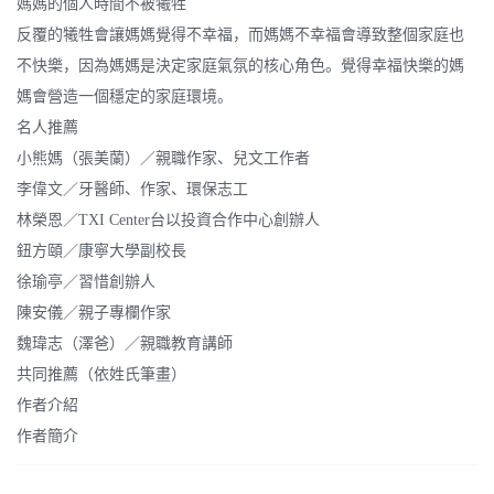
媽媽的個人時間不被犧牲
反覆的犧牲會讓媽媽覺得不幸福，而媽媽不幸福會導致整個家庭也
不快樂，因為媽媽是決定家庭氣氛的核心角色。覺得幸福快樂的媽
媽會營造一個穩定的家庭環境。
名人推薦
小熊媽（張美蘭）／親職作家、兒文工作者
李偉文／牙醫師、作家、環保志工
林榮恩／TXI Center台以投資合作中心創辦人
鈕方頤／康寧大學副校長
徐瑜亭／習惜創辦人
陳安儀／親子專欄作家
魏瑋志（澤爸）／親職教育講師
共同推薦（依姓氏筆畫）
作者介紹
作者簡介