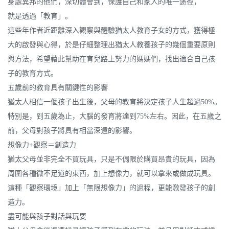
身處異邦的他們，深切體會到，保護自己和家人的唯一途徑，
就是透過「教育」。
這些年作者近距離深入觀察與體驗猶太人教育子女的方式，獲得極
大的啟發與心得，於是仔細整理出猶太人教養孩子的幾個重要原則
與方法，希望藉此幫助在育兒路上努力的媽媽們，找出適合自己孩
子的教育方式。
五歲前的教育具有關鍵性的影響
猶太人相信一個孩子出生後，父母的教育將決定孩子人生超過50%。
特別是，到五歲為止，大腦的發育將達到75%左右。因此，在五歲之
前，父母對孩子將具有相當深遠的影響。
想像力+觀察＝創造力
猶太父母並非完全不買玩具，只是不侷限於購買昂貴的玩具，因為
周圍各種微不足道的東西，加上想像力，就可以拿來或做成玩具。
這種「觀察環境」加上「無限想像力」的過程，更能激發孩子的創
造力。
盡可能與孩子對話與玩耍