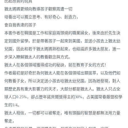
比起昂貴的玩具
猶太媽媽更傾向教導孩子觀察周遭一切
培養出可以獨立思考、有好奇心、創造力，
會自我表達的孩子
本書作者在韓國是工作和家庭兩頭燒的職業婦女，後來由於先生決
定到國外留學，於是帶著孩子一起來到美國，並送小孩去上猶太幼
兒園，因此和若干猶太媽媽熟稔起來，也結識許多猶太朋友，進一
步深入瞭解猶太人的教養觀念與方式。
猶太人在各個領域獲得成功的秘訣，就在教育子女的方式！
作者最初是好奇於為何猶太人能在各個領域出類拔萃，以及他們如
何教養子女，所以決定送小孩去唸猶太幼兒園。因為她發現，對人
類歷史具有重大影響力的天才，大部分都是猶太人。猶太人只占全
球人口0.25%，卻占歷年諾貝爾獎得主的30%，占美國常春藤盟校學
生的1/4。
猶太人相信，一切都可以被奪走，唯有頭腦的智慧是都無法用力量
奪走，