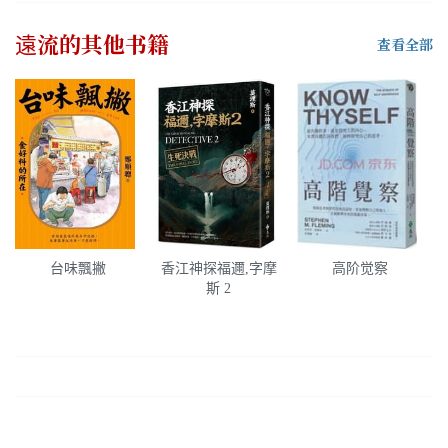
遠流
的其他书籍
查看全部
台味飄撇
香江神探福邇,字摩
高阶觉察
斯 2