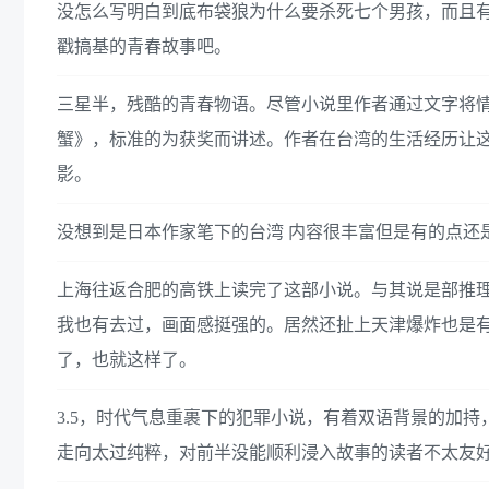
没怎么写明白到底布袋狼为什么要杀死七个男孩，而且
戳搞基的青春故事吧。
三星半，残酷的青春物语。尽管小说里作者通过文字将
蟹》，标准的为获奖而讲述。作者在台湾的生活经历让
影。
没想到是日本作家笔下的台湾 内容很丰富但是有的点还
上海往返合肥的高铁上读完了这部小说。与其说是部推
我也有去过，画面感挺强的。居然还扯上天津爆炸也是
了，也就这样了。
3.5，时代气息重裹下的犯罪小说，有着双语背景的加
走向太过纯粹，对前半没能顺利浸入故事的读者不太友