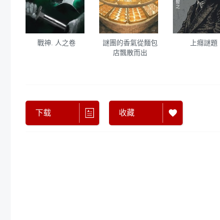
戰神. 人之卷
謎團的香氣從麵包
上癮謎題
店飄散而出
下载
收藏