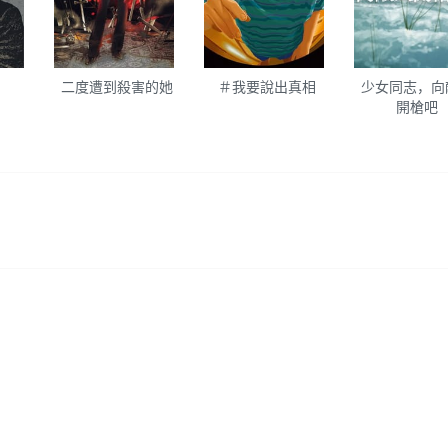
二度遭到殺害的她
＃我要說出真相
少女同志，向
開槍吧