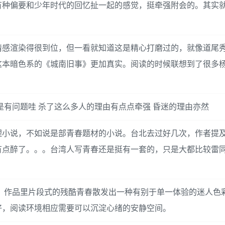
有种偏要和少年时代的回忆扯一起的感觉，挺牵强附会的。其实
情感渲染得很到位，但一看就知道这是精心打磨过的，就像道尾
这本暗色系的《城南旧事》更加真实。阅读的时候联想到了很多
是有问题哇 杀了这么多人的理由有点点牵强 昏迷的理由亦然
理小说，不如说是部青春题材的小说。台北去过好几次，作者提
有点醉了。。。台湾人写青春还是挺有一套的，只是大都比较雷
持，作品里片段式的残酷青春散发出一种有别于单一体验的迷人色
好，阅读环境相应需要可以沉淀心绪的安静空间。