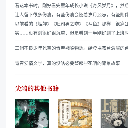
看这本书时，刚好看完童年成长小说《奇风岁月》，然
让人留下很多伤痕，有些伤痕会随着岁月淡忘，有些则伴
以前看的《艋舺》《吐司男之吻》《斗鱼》那样，很疯
实……没有到很好很沉重，但是看到一半刚好到了上班
三個不良少年死黨的青春殘酷物語。給登場舞台濃濃的
青春爱情文学，真的没啥必要整那些花哨的背景故事
尖端
的其他书籍