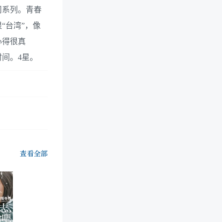
司系列。青春
“台湾”，像
心得很真
间。4星。
查看全部