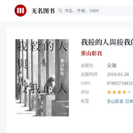
无名图书
我殺的人與殺我
東山彰良
尖端
出版社
2019-01-28
出版时间
97895710831
ISBN
★★★★★
评分
标签
东山彰良
日